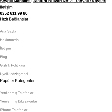
Seydili Mahallesi, Atatürk Bulvarı No:21 Yahyalı / Kayseri
İletişim:
0352 611 99 80
Hızlı Bağlantılar
Ana Sayfa
Hakkımızda
İletişim
Blog
Gizlilik Politikası
Üyelik sözleşmesi
Popüler Kategoriler
Yenilenmiş Telefonlar
Yenilenmiş Bilgisayarlar
iPhone Telefonlar