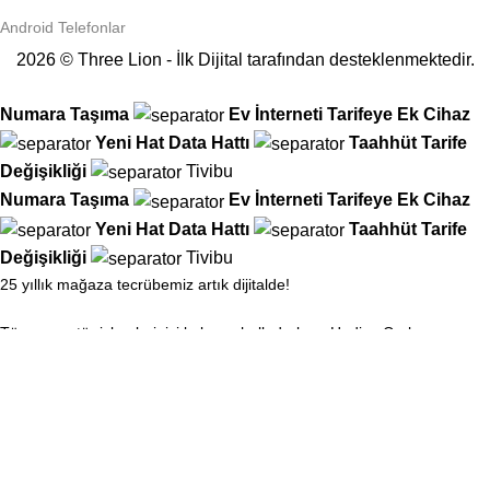
Android Telefonlar
2026 © Three Lion - İlk Dijital tarafından desteklenmektedir.
Numara Taşıma
Ev İnterneti
Tarifeye Ek Cihaz
Yeni Hat
Data Hattı
Taahhüt
Tarife
Değişikliği
Tivibu
Numara Taşıma
Ev İnterneti
Tarifeye Ek Cihaz
Yeni Hat
Data Hattı
Taahhüt
Tarife
Değişikliği
Tivibu
25 yıllık mağaza tecrübemiz artık dijitalde!
Tüm operatör işlemlerinizi kolayca hallederken, Hediye Çarkımızı
çevirin ve anında hediyenizi kapın!
İkinci çevirme hakkı için mağazamıza uğrayın, iki ödül arasından
hangisi daha büyükse onu alın!
Operatör Hizmetlerinde Yeni Dönem... Üstelik