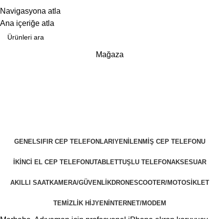
25 YILLIK TECRÜBEMİZLE SİZLERLEYİZ!!
Navigasyona atla
25 YILLIK TECRÜBEMİZLE SİZLERLEYİZ!
Ana içeriğe atla
Mağaza
GENEL
SIFIR CEP TELEFONLARI
YENILENMIŞ CEP TELEFONU
İKINCI EL CEP TELEFONU
TABLET
TUŞLU TELEFON
AKSESUAR
AKILLI SAAT
KAMERA/GÜVENLIK
DRONE
SCOOTER/MOTOSIKLET
TEMIZLIK HIJYEN
İNTERNET/MODEM