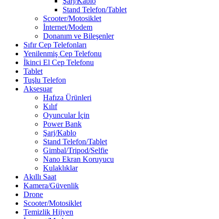
Şarj/Kablo
Stand Telefon/Tablet
Scooter/Motosiklet
İnternet/Modem
Donanım ve Bileşenler
Sıfır Cep Telefonları
Yenilenmiş Cep Telefonu
İkinci El Cep Telefonu
Tablet
Tuşlu Telefon
Aksesuar
Hafıza Ürünleri
Kılıf
Oyuncular İçin
Power Bank
Şarj/Kablo
Stand Telefon/Tablet
Gimbal/Tripod/Selfie
Nano Ekran Koruyucu
Kulaklıklar
Akıllı Saat
Kamera/Güvenlik
Drone
Scooter/Motosiklet
Temizlik Hijyen