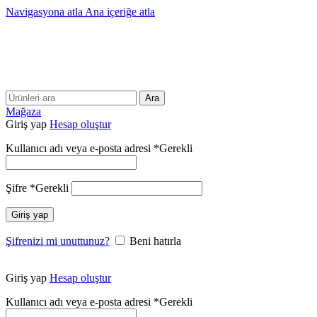
Navigasyona atla
Ana içeriğe atla
25 YILLIK TECRÜBEMİZLE SİZLERLEYİZ!!
25 YILLIK TECRÜBEMİZLE SİZLERLEYİZ!
Ara
Mağaza
Giriş yap
Hesap oluştur
Kullanıcı adı veya e-posta adresi
*
Gerekli
Şifre
*
Gerekli
Giriş yap
Şifrenizi mi unuttunuz?
Beni hatırla
Giriş yap
Hesap oluştur
Kullanıcı adı veya e-posta adresi
*
Gerekli