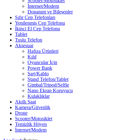
Scooter/Motosiklet
İnternet/Modem
Donanım ve Bileşenler
Sıfır Cep Telefonları
Yenilenmiş Cep Telefonu
İkinci El Cep Telefonu
Tablet
Tuşlu Telefon
Aksesuar
Hafıza Ürünleri
Kılıf
Oyuncular İçin
Power Bank
Şarj/Kablo
Stand Telefon/Tablet
Gimbal/Tripod/Selfie
Nano Ekran Koruyucu
Kulaklıklar
Akıllı Saat
Kamera/Güvenlik
Drone
Scooter/Motosiklet
Temizlik Hijyen
İnternet/Modem