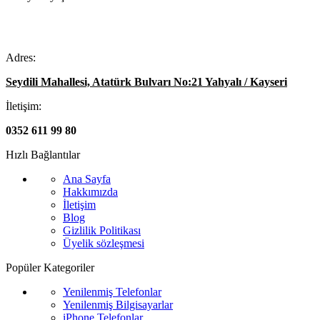
Adres:
Seydili Mahallesi, Atatürk Bulvarı No:21 Yahyalı / Kayseri
İletişim:
0352 611 99 80
Hızlı Bağlantılar
Ana Sayfa
Hakkımızda
İletişim
Blog
Gizlilik Politikası
Üyelik sözleşmesi
Popüler Kategoriler
Yenilenmiş Telefonlar
Yenilenmiş Bilgisayarlar
iPhone Telefonlar