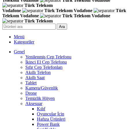
Telekom
Vodafone
Türk Telekom
Vodafone
Türk Telekom
Vodafone
Türk Telekom
Vodafone
Türk
Telekom
Vodafone
Türk Telekom
Vodafone
Türk Telekom
Ara
Menü
Kategoriler
Genel
Yenilenmiş Cep Telefonu
İkinci El Cep Telefonu
Sıfır Cep Telefonları
Akıllı Telefon
Akıllı Saat
Tablet
Kamera/Güvenlik
Drone
Temizlik Hijyen
Aksesuar
Kılıf
Oyuncular İçin
Hafıza Ürünleri
Power Bank