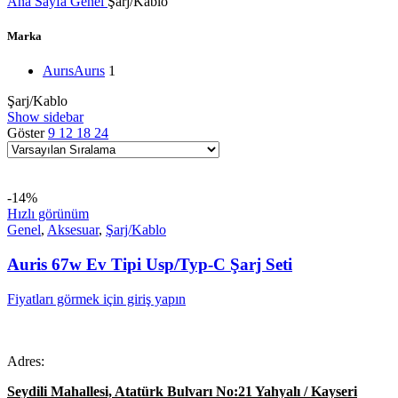
Ana Sayfa
Genel
Şarj/Kablo
Marka
Aurıs
Aurıs
1
Şarj/Kablo
Show sidebar
Göster
9
12
18
24
-14%
Hızlı görünüm
Genel
,
Aksesuar
,
Şarj/Kablo
Auris 67w Ev Tipi Usp/Typ-C Şarj Seti
Fiyatları görmek için giriş yapın
Adres:
Seydili Mahallesi, Atatürk Bulvarı No:21 Yahyalı / Kayseri