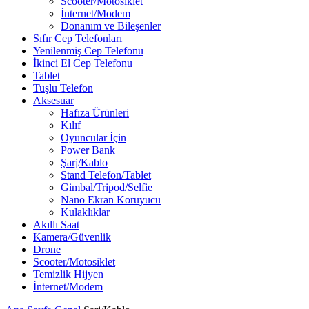
Scooter/Motosiklet
İnternet/Modem
Donanım ve Bileşenler
Sıfır Cep Telefonları
Yenilenmiş Cep Telefonu
İkinci El Cep Telefonu
Tablet
Tuşlu Telefon
Aksesuar
Hafıza Ürünleri
Kılıf
Oyuncular İçin
Power Bank
Şarj/Kablo
Stand Telefon/Tablet
Gimbal/Tripod/Selfie
Nano Ekran Koruyucu
Kulaklıklar
Akıllı Saat
Kamera/Güvenlik
Drone
Scooter/Motosiklet
Temizlik Hijyen
İnternet/Modem