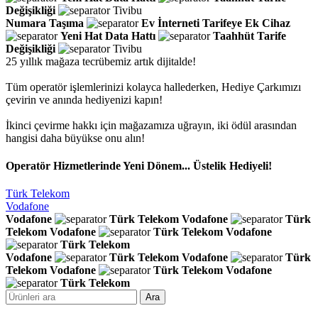
Değişikliği
Tivibu
Numara Taşıma
Ev İnterneti
Tarifeye Ek Cihaz
Yeni Hat
Data Hattı
Taahhüt
Tarife
Değişikliği
Tivibu
25 yıllık mağaza tecrübemiz artık dijitalde!
Tüm operatör işlemlerinizi kolayca hallederken, Hediye Çarkımızı
çevirin ve anında hediyenizi kapın!
İkinci çevirme hakkı için mağazamıza uğrayın, iki ödül arasından
hangisi daha büyükse onu alın!
Operatör Hizmetlerinde Yeni Dönem... Üstelik Hediyeli!
Türk Telekom
Vodafone
Vodafone
Türk Telekom
Vodafone
Türk
Telekom
Vodafone
Türk Telekom
Vodafone
Türk Telekom
Vodafone
Türk Telekom
Vodafone
Türk
Telekom
Vodafone
Türk Telekom
Vodafone
Türk Telekom
Ara