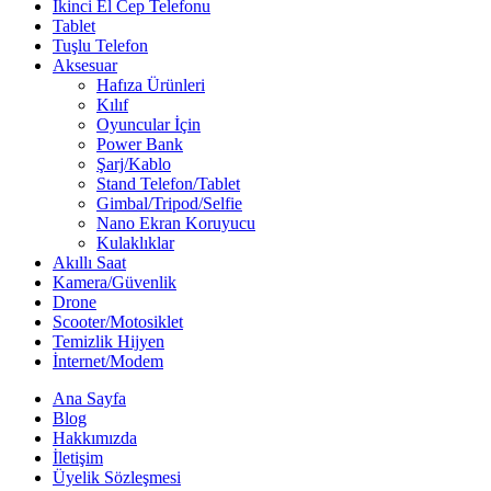
İkinci El Cep Telefonu
Tablet
Tuşlu Telefon
Aksesuar
Hafıza Ürünleri
Kılıf
Oyuncular İçin
Power Bank
Şarj/Kablo
Stand Telefon/Tablet
Gimbal/Tripod/Selfie
Nano Ekran Koruyucu
Kulaklıklar
Akıllı Saat
Kamera/Güvenlik
Drone
Scooter/Motosiklet
Temizlik Hijyen
İnternet/Modem
Ana Sayfa
Blog
Hakkımızda
İletişim
Üyelik Sözleşmesi