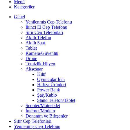
Menü
Kategoriler
Genel
Yenilenmiş Cep Telefonu
İkinci El Cep Telefonu
Sıfır Cep Telefonları
Akıllı Telefon
Akıllı Saat
Tablet
Kamera/Güvenlik
Drone
Temizlik Hijyen
Aksesuar
Kılıf
Oyuncular İçin
Hafıza Ürünleri
Power Bank
Şarj/Kablo
Stand Telefon/Tablet
Scooter/Motosiklet
İnternet/Modem
Donanım ve Bileşenler
Sıfır Cep Telefonları
Yenilenmiş Cep Telefonu