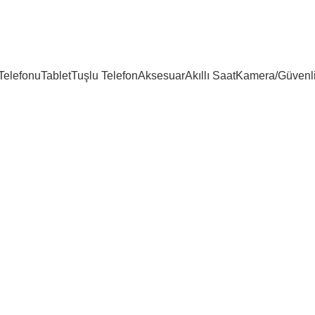
25 YILLIK TECRÜBEMİZLE SİZLERLEYİZ!!
 Telefonu
Tablet
Tuşlu Telefon
Aksesuar
Akıllı Saat
Kamera/Güvenl