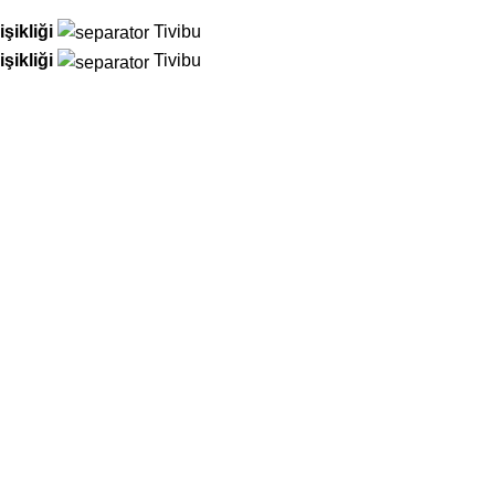
şikliği
Tivibu
şikliği
Tivibu
Vodafone
Türk Telekom
Türk Telekom