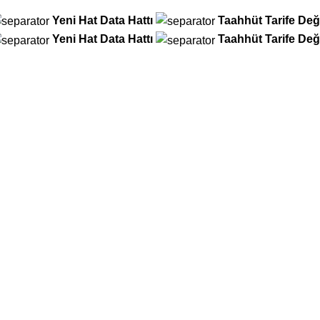
Yeni Hat
Data Hattı
Taahhüt
Tarife Deği
Yeni Hat
Data Hattı
Taahhüt
Tarife Deği
in ve anında hediyenizi kapın!
si daha büyükse onu alın!
 Dönem... Üstelik Hediyeli!
Türk Telekom
ürk Telekom
Vodafone
Türk Telekom
Vodafone
ürk Telekom
Vodafone
Türk Telekom
Vodafone
Ana Sayfa
Menü