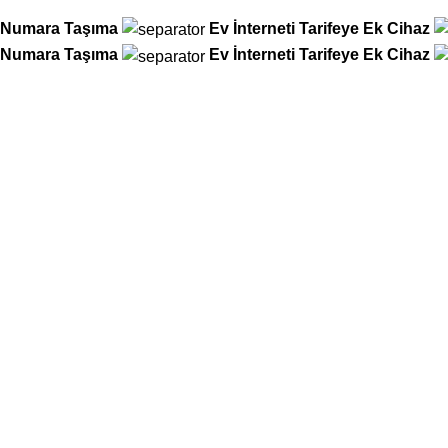
Numara Taşıma
Ev İnterneti
Tarifeye Ek Cihaz
Numara Taşıma
Ev İnterneti
Tarifeye Ek Cihaz
25 yıllık mağaza tecrübemiz artık dijitalde!
Tüm operatör işlemlerinizi kolayca hallederken, Hediye Çarkımızı çevir
İkinci çevirme hakkı için mağazamıza uğrayın, iki ödül arasından hangi
Operatör Hizmetlerinde Yeni
Vodafone
Türk Telekom
Vodafone
T
Vodafone
Türk Telekom
Vodafone
T