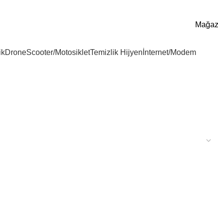
Mağa
ik
Drone
Scooter/Motosiklet
Temizlik Hijyen
İnternet/Modem