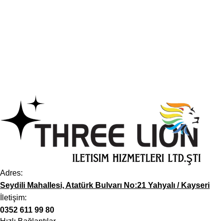
Adres:
Seydili Mahallesi, Atatürk Bulvarı No:21 Yahyalı / Kayseri
İletişim:
0352 611 99 80