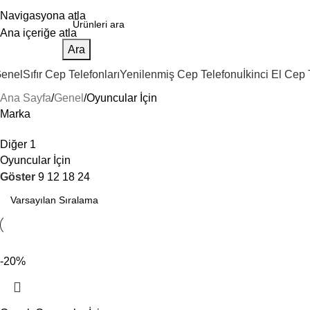
Navigasyona atla
Ana içeriğe atla
Ara
enel
Sıfır Cep Telefonları
Yenilenmiş Cep Telefonu
İkinci El Cep
Ana Sayfa
Genel
Oyuncular İçin
Marka
Diğer
1
Oyuncular İçin
Göster
9
12
18
24
-20%