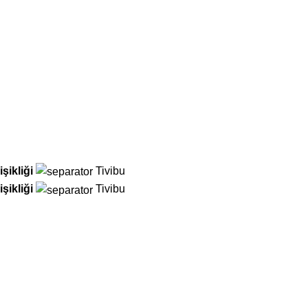
şikliği
Tivibu
şikliği
Tivibu