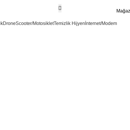
Mağa
ik
Drone
Scooter/Motosiklet
Temizlik Hijyen
İnternet/Modem