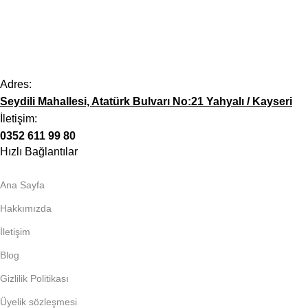
Adres:
Seydili Mahallesi, Atatürk Bulvarı No:21 Yahyalı / Kayseri
İletişim:
0352 611 99 80
Hızlı Bağlantılar
Ana Sayfa
Hakkımızda
İletişim
Blog
Gizlilik Politikası
Üyelik sözleşmesi