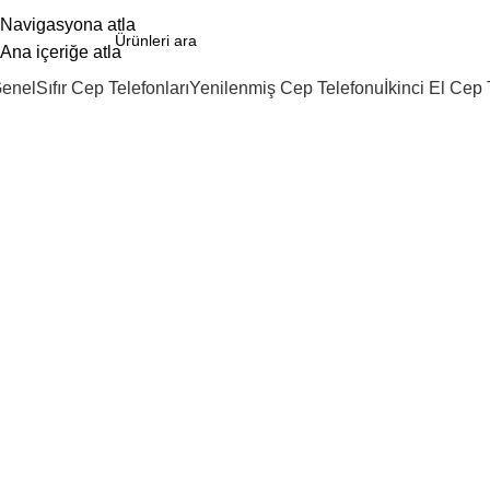
Navigasyona atla
Ana içeriğe atla
enel
Sıfır Cep Telefonları
Yenilenmiş Cep Telefonu
İkinci El Cep