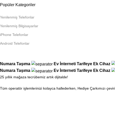
Popüler Kategoriler
Yenilenmiş Telefonlar
Yenilenmiş Bilgisayarlar
iPhone Telefonlar
Android Telefonlar
Numara Taşıma
Ev İnterneti
Tarifeye Ek Cihaz
Numara Taşıma
Ev İnterneti
Tarifeye Ek Cihaz
25 yıllık mağaza tecrübemiz artık dijitalde!
Tüm operatör işlemlerinizi kolayca hallederken, Hediye Çarkımızı çevir
İkinci çevirme hakkı için mağazamıza uğrayın, iki ödül arasından hangi
Operatör Hizmetlerinde Yeni