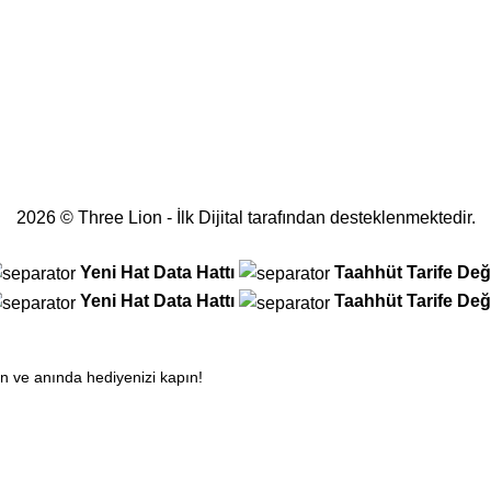
2026 © Three Lion - İlk Dijital tarafından desteklenmektedir.
Yeni Hat
Data Hattı
Taahhüt
Tarife Deği
Yeni Hat
Data Hattı
Taahhüt
Tarife Deği
in ve anında hediyenizi kapın!
si daha büyükse onu alın!
 Dönem... Üstelik Hediyeli!