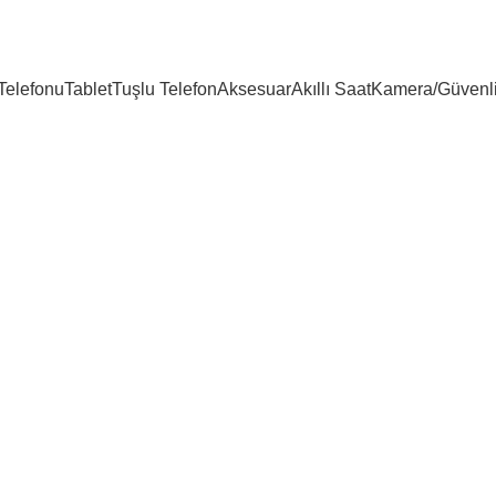
25 YILLIK TECRÜBEMİZLE SİZLERLEYİZ!!
 Telefonu
Tablet
Tuşlu Telefon
Aksesuar
Akıllı Saat
Kamera/Güvenl