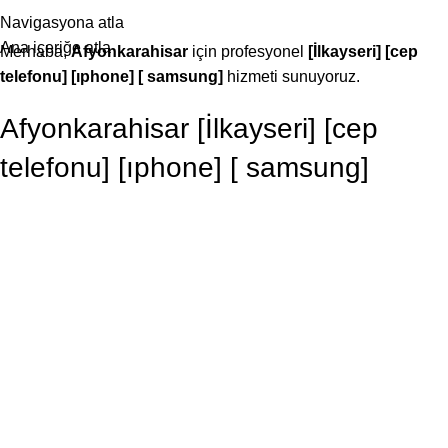
25 YILLIK TECRÜBEMİZLE SİZLERLEYİZ!
Navigasyona atla
Ana içeriğe atla
Merhaba,
Afyonkarahisar
için profesyonel
[İlkayseri] [cep
telefonu] [ıphone] [ samsung]
hizmeti sunuyoruz.
Afyonkarahisar [İlkayseri] [cep
telefonu] [ıphone] [ samsung]