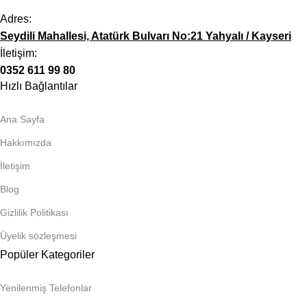
Adres:
Seydili Mahallesi, Atatürk Bulvarı No:21 Yahyalı / Kayseri
İletişim:
0352 611 99 80
Hızlı Bağlantılar
Ana Sayfa
Hakkımızda
İletişim
Blog
Gizlilik Politikası
Üyelik sözleşmesi
Popüler Kategoriler
Yenilenmiş Telefonlar