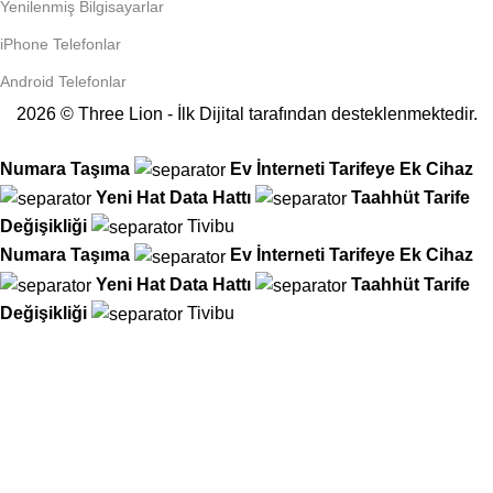
Yenilenmiş Bilgisayarlar
iPhone Telefonlar
Android Telefonlar
2026 © Three Lion - İlk Dijital tarafından desteklenmektedir.
Numara Taşıma
Ev İnterneti
Tarifeye Ek Cihaz
Yeni Hat
Data Hattı
Taahhüt
Tarife
Değişikliği
Tivibu
Numara Taşıma
Ev İnterneti
Tarifeye Ek Cihaz
Yeni Hat
Data Hattı
Taahhüt
Tarife
Değişikliği
Tivibu
25 yıllık mağaza tecrübemiz artık dijitalde!
Tüm operatör işlemlerinizi kolayca hallederken, Hediye Çarkımızı
çevirin ve anında hediyenizi kapın!
İkinci çevirme hakkı için mağazamıza uğrayın, iki ödül arasından
hangisi daha büyükse onu alın!