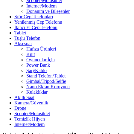
Scooter/Motosiklet
İnternet/Modem
Donanım ve Bileşenler
Sıfır Cep Telefonları
Yenilenmiş Cep Telefonu
İkinci El Cep Telefonu
Tablet
Tuşlu Telefon
Aksesuar
Hafıza Ürünleri
Kılıf
Oyuncular İçin
Power Bank
Şarj/Kablo
Stand Telefon/Tablet
Gimbal/Tripod/Selfie
Nano Ekran Koruyucu
Kulaklıklar
Akıllı Saat
Kamera/Güvenlik
Drone
Scooter/Motosiklet
Temizlik Hijyen
İnternet/Modem