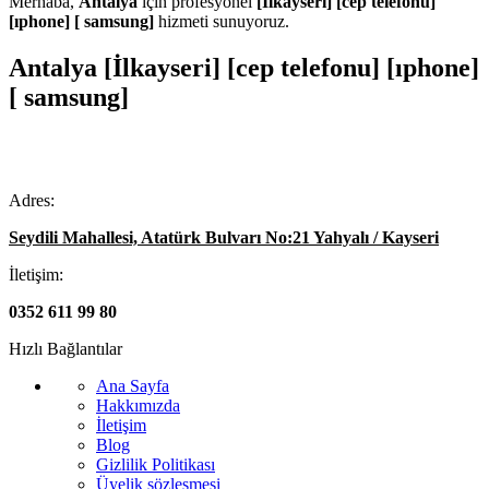
Merhaba,
Antalya
için profesyonel
[İlkayseri] [cep telefonu]
[ıphone] [ samsung]
hizmeti sunuyoruz.
Antalya [İlkayseri] [cep telefonu] [ıphone]
[ samsung]
Adres:
Seydili Mahallesi, Atatürk Bulvarı No:21 Yahyalı / Kayseri
İletişim:
0352 611 99 80
Hızlı Bağlantılar
Ana Sayfa
Hakkımızda
İletişim
Blog
Gizlilik Politikası
Üyelik sözleşmesi