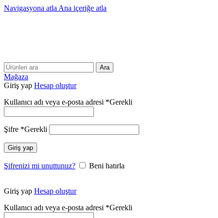
Navigasyona atla
Ana içeriğe atla
25 YILLIK TECRÜBEMİZLE SİZLERLEYİZ!!
25 YILLIK TECRÜBEMİZLE SİZLERLEYİZ!
Ara
Mağaza
Giriş yap
Hesap oluştur
Kullanıcı adı veya e-posta adresi
*
Gerekli
Şifre
*
Gerekli
Giriş yap
Şifrenizi mi unuttunuz?
Beni hatırla
Giriş yap
Hesap oluştur
Kullanıcı adı veya e-posta adresi
*
Gerekli