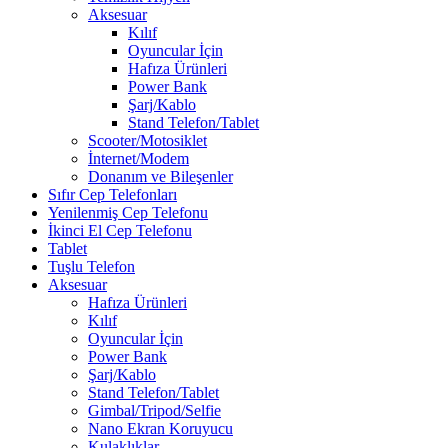
Aksesuar
Kılıf
Oyuncular İçin
Hafıza Ürünleri
Power Bank
Şarj/Kablo
Stand Telefon/Tablet
Scooter/Motosiklet
İnternet/Modem
Donanım ve Bileşenler
Sıfır Cep Telefonları
Yenilenmiş Cep Telefonu
İkinci El Cep Telefonu
Tablet
Tuşlu Telefon
Aksesuar
Hafıza Ürünleri
Kılıf
Oyuncular İçin
Power Bank
Şarj/Kablo
Stand Telefon/Tablet
Gimbal/Tripod/Selfie
Nano Ekran Koruyucu
Kulaklıklar