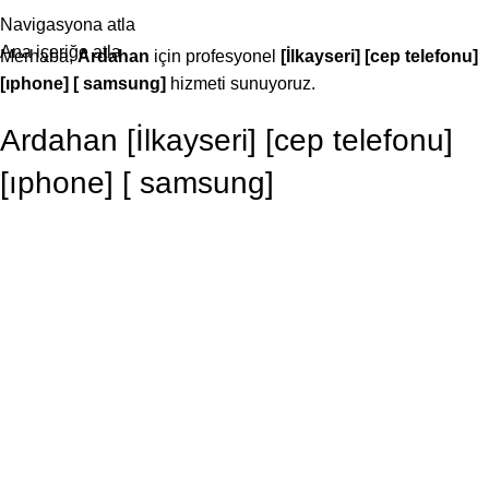
25 YILLIK TECRÜBEMİZLE SİZLERLEYİZ!
Navigasyona atla
Ana içeriğe atla
Merhaba,
Ardahan
için profesyonel
[İlkayseri] [cep telefonu]
[ıphone] [ samsung]
hizmeti sunuyoruz.
Ardahan [İlkayseri] [cep telefonu]
[ıphone] [ samsung]