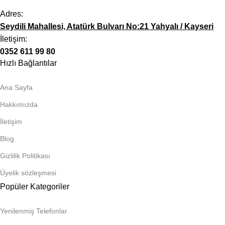
Adres:
Seydili Mahallesi, Atatürk Bulvarı No:21 Yahyalı / Kayseri
İletişim:
0352 611 99 80
Hızlı Bağlantılar
Ana Sayfa
Hakkımızda
İletişim
Blog
Gizlilik Politikası
Üyelik sözleşmesi
Popüler Kategoriler
Yenilenmiş Telefonlar