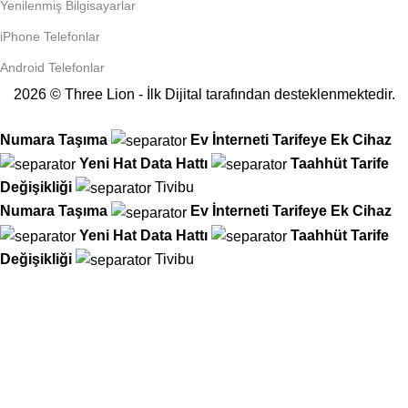
Yenilenmiş Bilgisayarlar
iPhone Telefonlar
Android Telefonlar
2026 © Three Lion - İlk Dijital tarafından desteklenmektedir.
Numara Taşıma
Ev İnterneti
Tarifeye Ek Cihaz
Yeni Hat
Data Hattı
Taahhüt
Tarife
Değişikliği
Tivibu
Numara Taşıma
Ev İnterneti
Tarifeye Ek Cihaz
Yeni Hat
Data Hattı
Taahhüt
Tarife
Değişikliği
Tivibu
25 yıllık mağaza tecrübemiz artık dijitalde!
Tüm operatör işlemlerinizi kolayca hallederken, Hediye Çarkımızı
çevirin ve anında hediyenizi kapın!
İkinci çevirme hakkı için mağazamıza uğrayın, iki ödül arasından
hangisi daha büyükse onu alın!