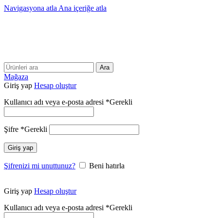
Navigasyona atla
Ana içeriğe atla
25 YILLIK TECRÜBEMİZLE SİZLERLEYİZ!!
25 YILLIK TECRÜBEMİZLE SİZLERLEYİZ!
Ara
Mağaza
Giriş yap
Hesap oluştur
Kullanıcı adı veya e-posta adresi
*
Gerekli
Şifre
*
Gerekli
Giriş yap
Şifrenizi mi unuttunuz?
Beni hatırla
Giriş yap
Hesap oluştur
Kullanıcı adı veya e-posta adresi
*
Gerekli