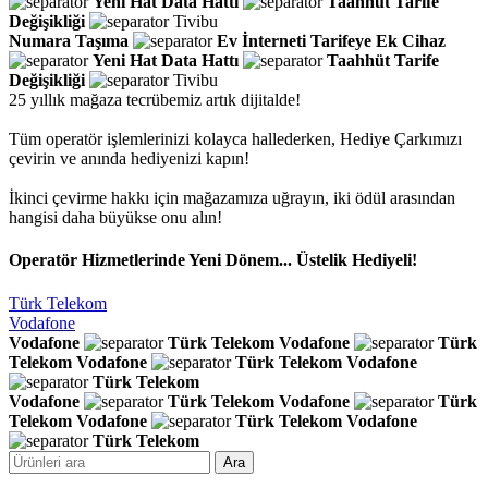
Yeni Hat
Data Hattı
Taahhüt
Tarife
Değişikliği
Tivibu
Numara Taşıma
Ev İnterneti
Tarifeye Ek Cihaz
Yeni Hat
Data Hattı
Taahhüt
Tarife
Değişikliği
Tivibu
25 yıllık mağaza tecrübemiz artık dijitalde!
Tüm operatör işlemlerinizi kolayca hallederken, Hediye Çarkımızı
çevirin ve anında hediyenizi kapın!
İkinci çevirme hakkı için mağazamıza uğrayın, iki ödül arasından
hangisi daha büyükse onu alın!
Operatör Hizmetlerinde Yeni Dönem... Üstelik Hediyeli!
Türk Telekom
Vodafone
Vodafone
Türk Telekom
Vodafone
Türk
Telekom
Vodafone
Türk Telekom
Vodafone
Türk Telekom
Vodafone
Türk Telekom
Vodafone
Türk
Telekom
Vodafone
Türk Telekom
Vodafone
Türk Telekom
Ara