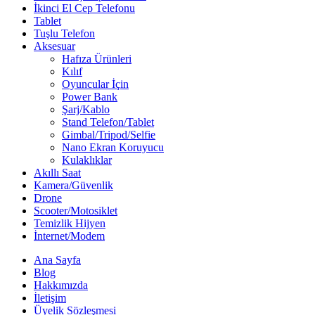
İkinci El Cep Telefonu
Tablet
Tuşlu Telefon
Aksesuar
Hafıza Ürünleri
Kılıf
Oyuncular İçin
Power Bank
Şarj/Kablo
Stand Telefon/Tablet
Gimbal/Tripod/Selfie
Nano Ekran Koruyucu
Kulaklıklar
Akıllı Saat
Kamera/Güvenlik
Drone
Scooter/Motosiklet
Temizlik Hijyen
İnternet/Modem
Ana Sayfa
Blog
Hakkımızda
İletişim
Üyelik Sözleşmesi