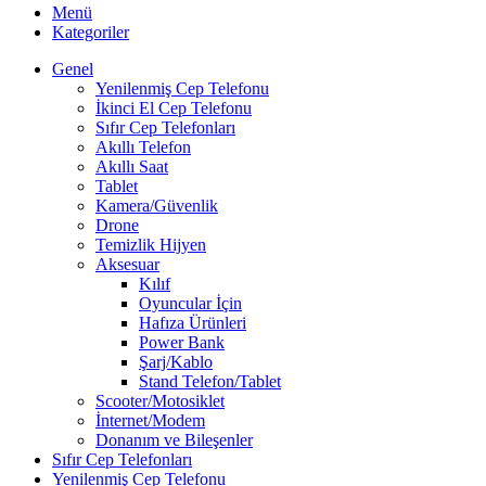
Menü
Kategoriler
Genel
Yenilenmiş Cep Telefonu
İkinci El Cep Telefonu
Sıfır Cep Telefonları
Akıllı Telefon
Akıllı Saat
Tablet
Kamera/Güvenlik
Drone
Temizlik Hijyen
Aksesuar
Kılıf
Oyuncular İçin
Hafıza Ürünleri
Power Bank
Şarj/Kablo
Stand Telefon/Tablet
Scooter/Motosiklet
İnternet/Modem
Donanım ve Bileşenler
Sıfır Cep Telefonları
Yenilenmiş Cep Telefonu