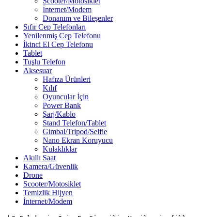
Scooter/Motosiklet
İnternet/Modem
Donanım ve Bileşenler
Sıfır Cep Telefonları
Yenilenmiş Cep Telefonu
İkinci El Cep Telefonu
Tablet
Tuşlu Telefon
Aksesuar
Hafıza Ürünleri
Kılıf
Oyuncular İçin
Power Bank
Şarj/Kablo
Stand Telefon/Tablet
Gimbal/Tripod/Selfie
Nano Ekran Koruyucu
Kulaklıklar
Akıllı Saat
Kamera/Güvenlik
Drone
Scooter/Motosiklet
Temizlik Hijyen
İnternet/Modem