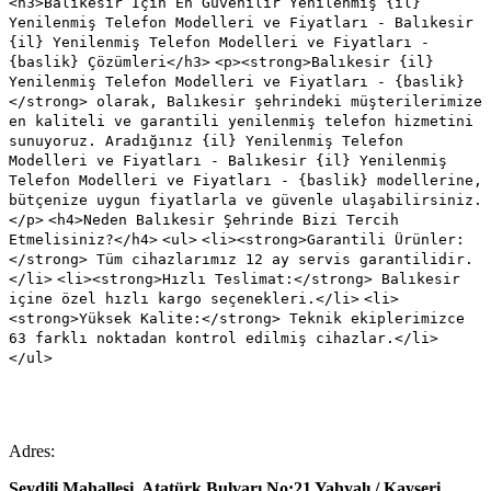
<h3>Balıkesir İçin En Güvenilir Yenilenmiş {il}
Yenilenmiş Telefon Modelleri ve Fiyatları - Balıkesir
{il} Yenilenmiş Telefon Modelleri ve Fiyatları -
{baslik} Çözümleri</h3>
<p><strong>Balıkesir {il}
Yenilenmiş Telefon Modelleri ve Fiyatları - {baslik}
</strong> olarak, Balıkesir şehrindeki müşterilerimize
en kaliteli ve garantili yenilenmiş telefon hizmetini
sunuyoruz. Aradığınız {il} Yenilenmiş Telefon
Modelleri ve Fiyatları - Balıkesir {il} Yenilenmiş
Telefon Modelleri ve Fiyatları - {baslik} modellerine,
bütçenize uygun fiyatlarla ve güvenle ulaşabilirsiniz.
</p>
<h4>Neden Balıkesir Şehrinde Bizi Tercih
Etmelisiniz?</h4>
<ul>
<li><strong>Garantili Ürünler:
</strong> Tüm cihazlarımız 12 ay servis garantilidir.
</li>
<li><strong>Hızlı Teslimat:</strong> Balıkesir
içine özel hızlı kargo seçenekleri.</li>
<li>
<strong>Yüksek Kalite:</strong> Teknik ekiplerimizce
63 farklı noktadan kontrol edilmiş cihazlar.</li>
</ul>
Adres:
Seydili Mahallesi, Atatürk Bulvarı No:21 Yahyalı / Kayseri