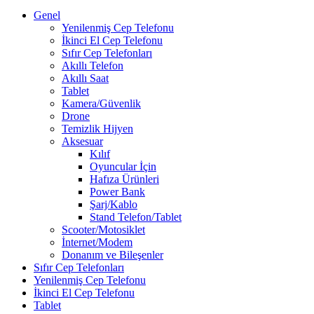
Genel
Yenilenmiş Cep Telefonu
İkinci El Cep Telefonu
Sıfır Cep Telefonları
Akıllı Telefon
Akıllı Saat
Tablet
Kamera/Güvenlik
Drone
Temizlik Hijyen
Aksesuar
Kılıf
Oyuncular İçin
Hafıza Ürünleri
Power Bank
Şarj/Kablo
Stand Telefon/Tablet
Scooter/Motosiklet
İnternet/Modem
Donanım ve Bileşenler
Sıfır Cep Telefonları
Yenilenmiş Cep Telefonu
İkinci El Cep Telefonu
Tablet