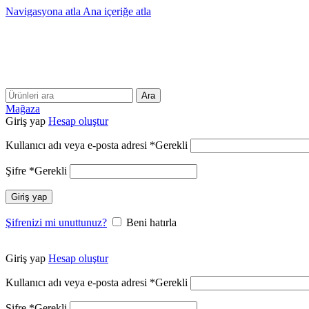
Navigasyona atla
Ana içeriğe atla
Ara
Mağaza
Giriş yap
Hesap oluştur
Kullanıcı adı veya e-posta adresi
*
Gerekli
Şifre
*
Gerekli
Giriş yap
Şifrenizi mi unuttunuz?
Beni hatırla
Giriş yap
Hesap oluştur
Kullanıcı adı veya e-posta adresi
*
Gerekli
Şifre
*
Gerekli