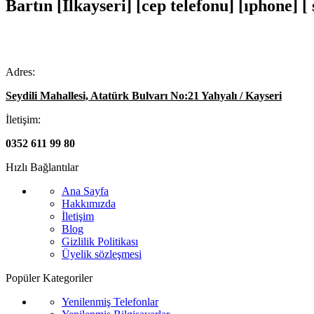
Bartın [İlkayseri] [cep telefonu] [ıphone] 
Adres:
Seydili Mahallesi, Atatürk Bulvarı No:21 Yahyalı / Kayseri
İletişim:
0352 611 99 80
Hızlı Bağlantılar
Ana Sayfa
Hakkımızda
İletişim
Blog
Gizlilik Politikası
Üyelik sözleşmesi
Popüler Kategoriler
Yenilenmiş Telefonlar