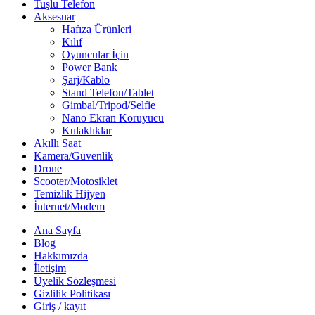
Tuşlu Telefon
Aksesuar
Hafıza Ürünleri
Kılıf
Oyuncular İçin
Power Bank
Şarj/Kablo
Stand Telefon/Tablet
Gimbal/Tripod/Selfie
Nano Ekran Koruyucu
Kulaklıklar
Akıllı Saat
Kamera/Güvenlik
Drone
Scooter/Motosiklet
Temizlik Hijyen
İnternet/Modem
Ana Sayfa
Blog
Hakkımızda
İletişim
Üyelik Sözleşmesi
Gizlilik Politikası
Giriş / kayıt