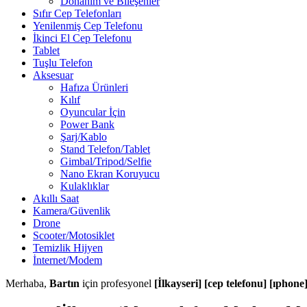
Donanım ve Bileşenler
Sıfır Cep Telefonları
Yenilenmiş Cep Telefonu
İkinci El Cep Telefonu
Tablet
Tuşlu Telefon
Aksesuar
Hafıza Ürünleri
Kılıf
Oyuncular İçin
Power Bank
Şarj/Kablo
Stand Telefon/Tablet
Gimbal/Tripod/Selfie
Nano Ekran Koruyucu
Kulaklıklar
Akıllı Saat
Kamera/Güvenlik
Drone
Scooter/Motosiklet
Temizlik Hijyen
İnternet/Modem
Merhaba,
Bartın
için profesyonel
[İlkayseri] [cep telefonu] [ıphone