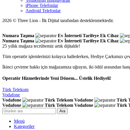
Yenilenmiş Bilgisayarlar
iPhone Telefonlar
Android Telefonlar
2026 © Three Lion - İlk Dijital tarafından desteklenmektedir.
Numara Taşıma
Ev İnterneti
Tarifeye Ek Cihaz
Numara Taşıma
Ev İnterneti
Tarifeye Ek Cihaz
25 yıllık mağaza tecrübemiz artık dijitalde!
Tüm operatör işlemlerinizi kolayca hallederken, Hediye Çarkımızı çev
İkinci çevirme hakkı için mağazamıza uğrayın, iki ödül arasından han
Operatör Hizmetlerinde Yeni Dönem... Üstelik Hediyeli!
Türk Telekom
Vodafone
Vodafone
Türk Telekom
Vodafone
Türk 
Vodafone
Türk Telekom
Vodafone
Türk 
Ara
Menü
Kategoriler