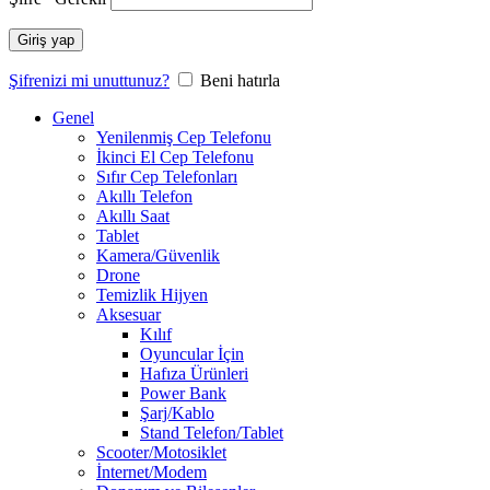
Giriş yap
Şifrenizi mi unuttunuz?
Beni hatırla
Genel
Yenilenmiş Cep Telefonu
İkinci El Cep Telefonu
Sıfır Cep Telefonları
Akıllı Telefon
Akıllı Saat
Tablet
Kamera/Güvenlik
Drone
Temizlik Hijyen
Aksesuar
Kılıf
Oyuncular İçin
Hafıza Ürünleri
Power Bank
Şarj/Kablo
Stand Telefon/Tablet
Scooter/Motosiklet
İnternet/Modem