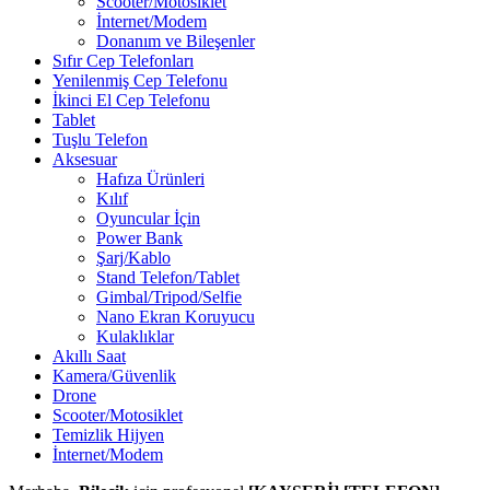
Scooter/Motosiklet
İnternet/Modem
Donanım ve Bileşenler
Sıfır Cep Telefonları
Yenilenmiş Cep Telefonu
İkinci El Cep Telefonu
Tablet
Tuşlu Telefon
Aksesuar
Hafıza Ürünleri
Kılıf
Oyuncular İçin
Power Bank
Şarj/Kablo
Stand Telefon/Tablet
Gimbal/Tripod/Selfie
Nano Ekran Koruyucu
Kulaklıklar
Akıllı Saat
Kamera/Güvenlik
Drone
Scooter/Motosiklet
Temizlik Hijyen
İnternet/Modem