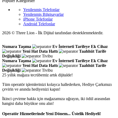
Popüler Kategoriler
Yenilenmiş Telefonlar
Yenilenmiş Bilgisayarlar
iPhone Telefonlar
Android Telefonlar
2026 © Three Lion - İlk Dijital tarafından desteklenmektedir.
Numara Taşıma
Ev İnterneti
Tarifeye Ek Cihaz
Yeni Hat
Data Hattı
Taahhüt
Tarife
Değişikliği
Tivibu
Numara Taşıma
Ev İnterneti
Tarifeye Ek Cihaz
Yeni Hat
Data Hattı
Taahhüt
Tarife
Değişikliği
Tivibu
25 yıllık mağaza tecrübemiz artık dijitalde!
Tüm operatör işlemlerinizi kolayca hallederken, Hediye Çarkımızı
çevirin ve anında hediyenizi kapın!
İkinci çevirme hakkı için mağazamıza uğrayın, iki ödül arasından
hangisi daha büyükse onu alın!
Operatör Hizmetlerinde Yeni Dönem... Üstelik Hediyeli!