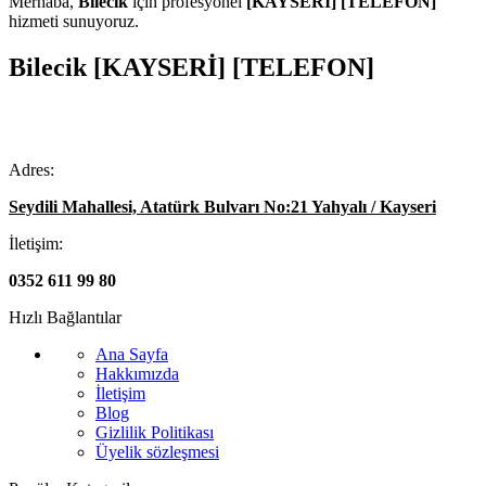
Merhaba,
Bilecik
için profesyonel
[KAYSERİ] [TELEFON]
hizmeti sunuyoruz.
Bilecik [KAYSERİ] [TELEFON]
Adres:
Seydili Mahallesi, Atatürk Bulvarı No:21 Yahyalı / Kayseri
İletişim:
0352 611 99 80
Hızlı Bağlantılar
Ana Sayfa
Hakkımızda
İletişim
Blog
Gizlilik Politikası
Üyelik sözleşmesi