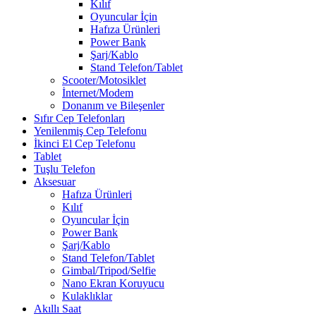
Kılıf
Oyuncular İçin
Hafıza Ürünleri
Power Bank
Şarj/Kablo
Stand Telefon/Tablet
Scooter/Motosiklet
İnternet/Modem
Donanım ve Bileşenler
Sıfır Cep Telefonları
Yenilenmiş Cep Telefonu
İkinci El Cep Telefonu
Tablet
Tuşlu Telefon
Aksesuar
Hafıza Ürünleri
Kılıf
Oyuncular İçin
Power Bank
Şarj/Kablo
Stand Telefon/Tablet
Gimbal/Tripod/Selfie
Nano Ekran Koruyucu
Kulaklıklar
Akıllı Saat