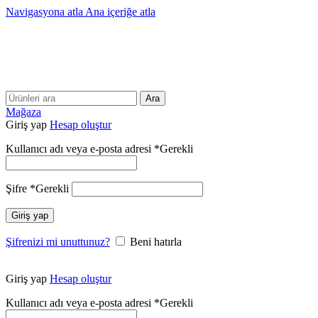
Navigasyona atla
Ana içeriğe atla
25 YILLIK TECRÜBEMİZLE SİZLERLEYİZ!!
25 YILLIK TECRÜBEMİZLE SİZLERLEYİZ!
Ara
Mağaza
Giriş yap
Hesap oluştur
Kullanıcı adı veya e-posta adresi
*
Gerekli
Şifre
*
Gerekli
Giriş yap
Şifrenizi mi unuttunuz?
Beni hatırla
Giriş yap
Hesap oluştur
Kullanıcı adı veya e-posta adresi
*
Gerekli