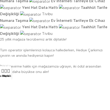
Numara Taşıma
Ev İnterneti
Tarifeye Ek Cihaz
Yeni Hat
Data Hattı
Taahhüt
Tarife
Değişikliği
Tivibu
Numara Taşıma
Ev İnterneti
Tarifeye Ek Cihaz
Yeni Hat
Data Hattı
Taahhüt
Tarife
Değişikliği
Tivibu
25 yıllık mağaza tecrübemiz artık dijitalde!
Tüm operatör işlemlerinizi kolayca hallederken, Hediye Çarkımızı
çevirin ve anında hediyenizi kapın!
İkinci çevirme hakkı için mağazamıza uğrayın, iki ödül arasından
hangisi daha büyükse onu alın!
a Sayfa
Menü
Hesabım
Operatör Hizmetlerinde Yeni Dönem...
Üstelik Hediyeli!
Türk Telekom
Vodafone