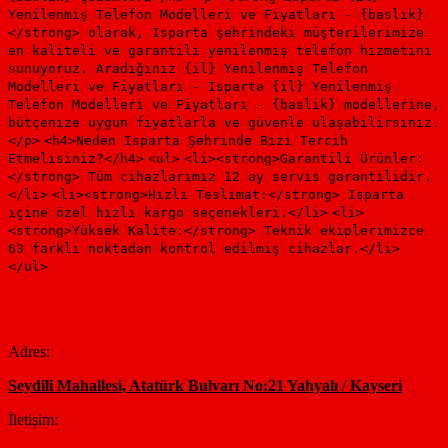
Yenilenmiş Telefon Modelleri ve Fiyatları - {baslik}
</strong> olarak, Isparta şehrindeki müşterilerimize
en kaliteli ve garantili yenilenmiş telefon hizmetini
sunuyoruz. Aradığınız {il} Yenilenmiş Telefon
Modelleri ve Fiyatları - Isparta {il} Yenilenmiş
Telefon Modelleri ve Fiyatları - {baslik} modellerine,
bütçenize uygun fiyatlarla ve güvenle ulaşabilirsiniz.
</p>
<h4>Neden Isparta Şehrinde Bizi Tercih
Etmelisiniz?</h4>
<ul>
<li><strong>Garantili Ürünler:
</strong> Tüm cihazlarımız 12 ay servis garantilidir.
</li>
<li><strong>Hızlı Teslimat:</strong> Isparta
içine özel hızlı kargo seçenekleri.</li>
<li>
<strong>Yüksek Kalite:</strong> Teknik ekiplerimizce
63 farklı noktadan kontrol edilmiş cihazlar.</li>
</ul>
Adres:
Seydili Mahallesi, Atatürk Bulvarı No:21 Yahyalı / Kayseri
İletişim: