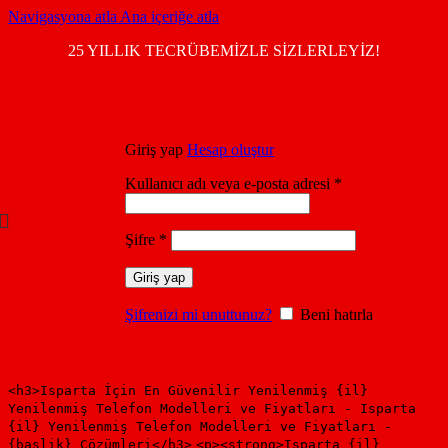
Navigasyona atla
Ana içeriğe atla
25 YILLIK TECRÜBEMİZLE SİZLERLEYİZ!
Giriş yap
Hesap oluştur
Kullanıcı adı veya e-posta adresi
*
Şifre
*
Giriş yap
Şifrenizi mi unuttunuz?
Beni hatırla
<h3>Isparta İçin En Güvenilir Yenilenmiş {il}
Yenilenmiş Telefon Modelleri ve Fiyatları - Isparta
{il} Yenilenmiş Telefon Modelleri ve Fiyatları -
{baslik} Çözümleri</h3>
<p><strong>Isparta {il}