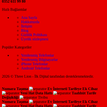
0352 611 99 80
Hızlı Bağlantılar
Ana Sayfa
Hakkımızda
İletişim
Blog
Gizlilik Politikası
Üyelik sözleşmesi
Popüler Kategoriler
Yenilenmiş Telefonlar
Yenilenmiş Bilgisayarlar
iPhone Telefonlar
Android Telefonlar
2026 © Three Lion - İlk Dijital tarafından desteklenmektedir.
Numara Taşıma
Ev İnterneti
Tarifeye Ek Cihaz
Yeni Hat
Data Hattı
Taahhüt
Tarife
Değişikliği
Tivibu
Numara Taşıma
Ev İnterneti
Tarifeye Ek Cihaz
Yeni Hat
Data Hattı
Taahhüt
Tarife