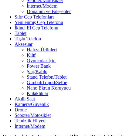
Scooter/Motosiklet
İnternet/Modem
Donanım ve Bileşenler
Sıfır Cep Telefonları
Yenilenmiş Cep Telefonu
İkinci El Cep Telefonu
Tablet
Tuşlu Telefon
Aksesuar
Hafıza Ürünleri
Kılıf
Oyuncular İçin
Power Bank
Şarj/Kablo
Stand Telefon/Tablet
Gimbal/Tripod/Selfie
Nano Ekran Koruyucu
Kulaklıklar
Akıllı Saat
Kamera/Güvenlik
Drone
Scooter/Motosiklet
Temizlik Hijyen
İnternet/Modem