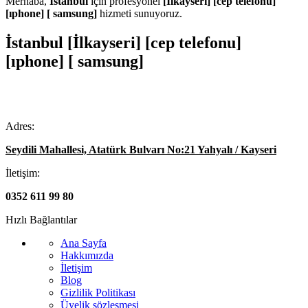
Merhaba,
İstanbul
için profesyonel
[İlkayseri] [cep telefonu]
[ıphone] [ samsung]
hizmeti sunuyoruz.
İstanbul [İlkayseri] [cep telefonu]
[ıphone] [ samsung]
Adres:
Seydili Mahallesi, Atatürk Bulvarı No:21 Yahyalı / Kayseri
İletişim:
0352 611 99 80
Hızlı Bağlantılar
Ana Sayfa
Hakkımızda
İletişim
Blog
Gizlilik Politikası
Üyelik sözleşmesi