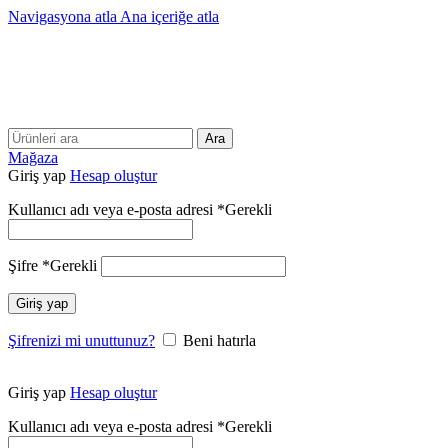
Navigasyona atla
Ana içeriğe atla
25 YILLIK TECRÜBEMİZLE SİZLERLEYİZ!!
25 YILLIK TECRÜBEMİZLE SİZLERLEYİZ!
Ara
Mağaza
Giriş yap
Hesap oluştur
Kullanıcı adı veya e-posta adresi
*
Gerekli
Şifre
*
Gerekli
Giriş yap
Şifrenizi mi unuttunuz?
Beni hatırla
Giriş yap
Hesap oluştur
Kullanıcı adı veya e-posta adresi
*
Gerekli