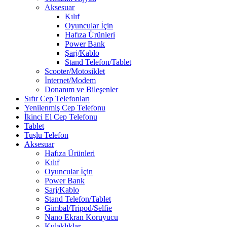
Aksesuar
Kılıf
Oyuncular İçin
Hafıza Ürünleri
Power Bank
Şarj/Kablo
Stand Telefon/Tablet
Scooter/Motosiklet
İnternet/Modem
Donanım ve Bileşenler
Sıfır Cep Telefonları
Yenilenmiş Cep Telefonu
İkinci El Cep Telefonu
Tablet
Tuşlu Telefon
Aksesuar
Hafıza Ürünleri
Kılıf
Oyuncular İçin
Power Bank
Şarj/Kablo
Stand Telefon/Tablet
Gimbal/Tripod/Selfie
Nano Ekran Koruyucu
Kulaklıklar