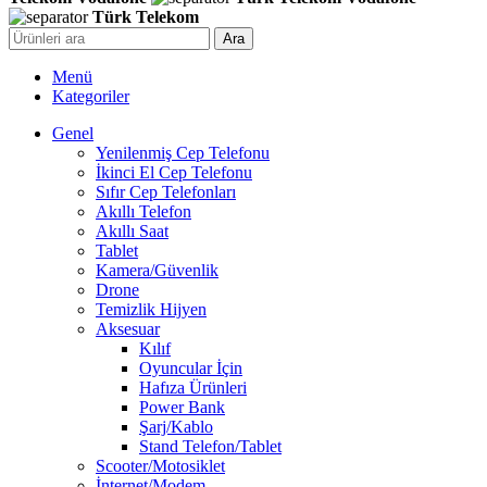
Türk Telekom
Ara
Menü
Kategoriler
Genel
Yenilenmiş Cep Telefonu
İkinci El Cep Telefonu
Sıfır Cep Telefonları
Akıllı Telefon
Akıllı Saat
Tablet
Kamera/Güvenlik
Drone
Temizlik Hijyen
Aksesuar
Kılıf
Oyuncular İçin
Hafıza Ürünleri
Power Bank
Şarj/Kablo
Stand Telefon/Tablet
Scooter/Motosiklet
İnternet/Modem