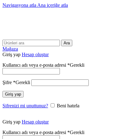
Navigasyona atla
Ana içeriğe atla
25 YILLIK TECRÜBEMİZLE SİZLERLEYİZ!!
25 YILLIK TECRÜBEMİZLE SİZLERLEYİZ!
Ara
Mağaza
Giriş yap
Hesap oluştur
Kullanıcı adı veya e-posta adresi
*
Gerekli
Şifre
*
Gerekli
Giriş yap
Şifrenizi mi unuttunuz?
Beni hatırla
Giriş yap
Hesap oluştur
Kullanıcı adı veya e-posta adresi
*
Gerekli