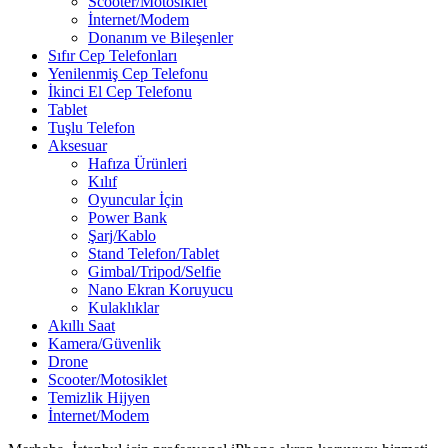
Scooter/Motosiklet
İnternet/Modem
Donanım ve Bileşenler
Sıfır Cep Telefonları
Yenilenmiş Cep Telefonu
İkinci El Cep Telefonu
Tablet
Tuşlu Telefon
Aksesuar
Hafıza Ürünleri
Kılıf
Oyuncular İçin
Power Bank
Şarj/Kablo
Stand Telefon/Tablet
Gimbal/Tripod/Selfie
Nano Ekran Koruyucu
Kulaklıklar
Akıllı Saat
Kamera/Güvenlik
Drone
Scooter/Motosiklet
Temizlik Hijyen
İnternet/Modem