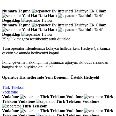
Numara Taşıma
Ev İnterneti
Tarifeye Ek Cihaz
Yeni Hat
Data Hattı
Taahhüt
Tarife
Değişikliği
Tivibu
Numara Taşıma
Ev İnterneti
Tarifeye Ek Cihaz
Yeni Hat
Data Hattı
Taahhüt
Tarife
Değişikliği
Tivibu
25 yıllık mağaza tecrübemiz artık dijitalde!
Tüm operatör işlemlerinizi kolayca hallederken, Hediye Çarkımızı
çevirin ve anında hediyenizi kapın!
İkinci çevirme hakkı için mağazamıza uğrayın, iki ödül arasından
hangisi daha büyükse onu alın!
Operatör Hizmetlerinde Yeni Dönem... Üstelik Hediyeli!
Türk Telekom
Vodafone
Vodafone
Türk Telekom
Vodafone
Türk
Telekom
Vodafone
Türk Telekom
Vodafone
Türk Telekom
Vodafone
Türk Telekom
Vodafone
Türk
Telekom
Vodafone
Türk Telekom
Vodafone