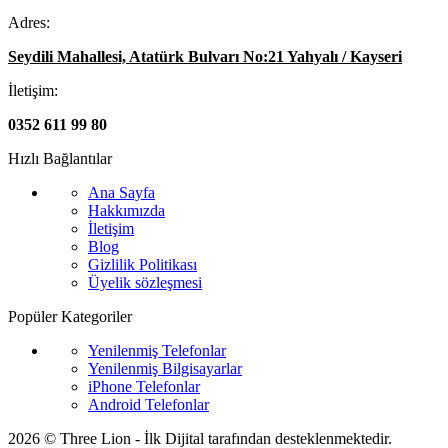
Adres:
Seydili Mahallesi, Atatürk Bulvarı No:21 Yahyalı / Kayseri
İletişim:
0352 611 99 80
Hızlı Bağlantılar
Ana Sayfa
Hakkımızda
İletişim
Blog
Gizlilik Politikası
Üyelik sözleşmesi
Popüler Kategoriler
Yenilenmiş Telefonlar
Yenilenmiş Bilgisayarlar
iPhone Telefonlar
Android Telefonlar
2026 © Three Lion - İlk Dijital tarafından desteklenmektedir.