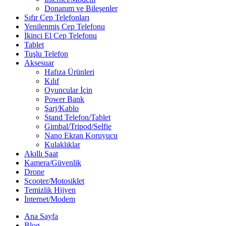
Donanım ve Bileşenler
Sıfır Cep Telefonları
Yenilenmiş Cep Telefonu
İkinci El Cep Telefonu
Tablet
Tuşlu Telefon
Aksesuar
Hafıza Ürünleri
Kılıf
Oyuncular İçin
Power Bank
Şarj/Kablo
Stand Telefon/Tablet
Gimbal/Tripod/Selfie
Nano Ekran Koruyucu
Kulaklıklar
Akıllı Saat
Kamera/Güvenlik
Drone
Scooter/Motosiklet
Temizlik Hijyen
İnternet/Modem
Ana Sayfa
Blog