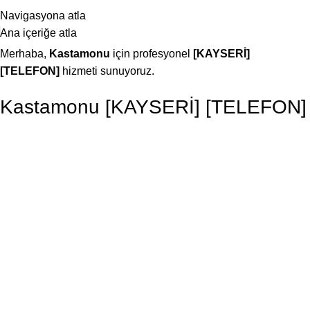
25 YILLIK TECRÜBEMİZLE SİZLERLEYİZ!
Navigasyona atla
Ana içeriğe atla
Merhaba,
Kastamonu
için profesyonel
[KAYSERİ]
[TELEFON]
hizmeti sunuyoruz.
Kastamonu [KAYSERİ] [TELEFON]