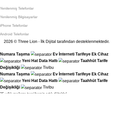
Yenilenmiş Telefonlar
Yenilenmiş Bilgisayarlar
iPhone Telefonlar
Android Telefonlar
2026 © Three Lion - İlk Dijital tarafından desteklenmektedir.
Numara Taşıma
Ev İnterneti
Tarifeye Ek Cihaz
Yeni Hat
Data Hattı
Taahhüt
Tarife
Değişikliği
Tivibu
Numara Taşıma
Ev İnterneti
Tarifeye Ek Cihaz
Yeni Hat
Data Hattı
Taahhüt
Tarife
Değişikliği
Tivibu
25 yıllık mağaza tecrübemiz artık dijitalde!
Tüm operatör işlemlerinizi kolayca hallederken, Hediye Çarkımızı
çevirin ve anında hediyenizi kapın!