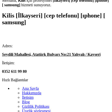
Merhaba,
Kilis
için profesyonel
[İlkayseri] [cep telefonu] [ıphone]
[ samsung]
hizmeti sunuyoruz.
Kilis [İlkayseri] [cep telefonu] [ıphone] [
samsung]
Adres:
Seydili Mahallesi, Atatürk Bulvarı No:21 Yahyalı / Kayseri
İletişim:
0352 611 99 80
Hızlı Bağlantılar
Ana Sayfa
Hakkımızda
İletişim
Blog
Gizlilik Politikası
Üyelik sözleşmesi