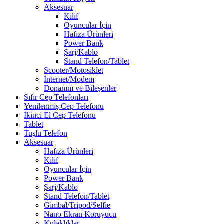
Aksesuar
Kılıf
Oyuncular İçin
Hafıza Ürünleri
Power Bank
Şarj/Kablo
Stand Telefon/Tablet
Scooter/Motosiklet
İnternet/Modem
Donanım ve Bileşenler
Sıfır Cep Telefonları
Yenilenmiş Cep Telefonu
İkinci El Cep Telefonu
Tablet
Tuşlu Telefon
Aksesuar
Hafıza Ürünleri
Kılıf
Oyuncular İçin
Power Bank
Şarj/Kablo
Stand Telefon/Tablet
Gimbal/Tripod/Selfie
Nano Ekran Koruyucu
Kulaklıklar