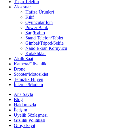
Tuşlu Telefon
Aksesuar
Hafıza Ürünleri
Kılıf
Oyuncular İçin
Power Bank
Şarj/Kablo
Stand Telefon/Tablet
Gimbal/Tripod/Selfie
Nano Ekran Koruyucu
Kulaklıklar
Akıllı Saat
Kamera/Güvenlik
Drone
Scooter/Motosiklet
Temizlik Hijyen
İnternet/Modem
Ana Sayfa
Blog
Hakkımızda
İletişim
Üyelik Sözleşmesi
Gizlilik Politikası
Giriş / kayıt