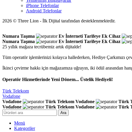
Yenilenmiş Bilgisayarlar
iPhone Telefonlar
Android Telefonlar
2026 © Three Lion - İlk Dijital tarafından desteklenmektedir.
Numara Taşıma
Ev İnterneti
Tarifeye Ek Cihaz
Numara Taşıma
Ev İnterneti
Tarifeye Ek Cihaz
25 yıllık mağaza tecrübemiz artık dijitalde!
Tüm operatör işlemlerinizi kolayca hallederken, Hediye Çarkımızı çev
İkinci çevirme hakkı için mağazamıza uğrayın, iki ödül arasından han
Operatör Hizmetlerinde Yeni Dönem... Üstelik Hediyeli!
Türk Telekom
Vodafone
Vodafone
Türk Telekom
Vodafone
Türk 
Vodafone
Türk Telekom
Vodafone
Türk 
Ara
Menü
Kategoriler