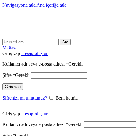
Navigasyona atla
Ana içeriğe atla
Ara
Mağaza
Giriş yap
Hesap oluştur
Kullanıcı adı veya e-posta adresi
*
Gerekli
Şifre
*
Gerekli
Giriş yap
Şifrenizi mi unuttunuz?
Beni hatırla
Giriş yap
Hesap oluştur
Kullanıcı adı veya e-posta adresi
*
Gerekli
Şifre
*
Gerekli