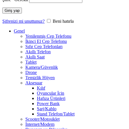
Giriş yap
Şifrenizi mi unuttunuz?
Beni hatırla
Genel
Yenilenmiş Cep Telefonu
İkinci El Cep Telefonu
Sıfır Cep Telefonları
Akıllı Telefon
Akıllı Saat
Tablet
Kamera/Güvenlik
Drone
Temizlik Hijyen
Aksesuar
Kılıf
Oyuncular İçin
Hafıza Ürünleri
Power Bank
Şarj/Kablo
Stand Telefon/Tablet
Scooter/Motosiklet
İnternet/Modem