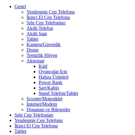
Genel
Yenilenmiş Cep Telefonu
İkinci El Cep Telefonu
Sıfır Cep Telefonları
Akıllı Telefon
Akıllı Saat
Tablet
Kamera/Güvenlik
Drone
Temizlik Hijyen
Aksesuar
Kılıf
Oyuncular İçin
Hafıza Ürünleri
Power Bank
Şarj/Kablo
Stand Telefon/Tablet
Scooter/Motosiklet
İnternet/Modem
Donanım ve Bileşenler
Sıfır Cep Telefonları
Yenilenmiş Cep Telefonu
İkinci El Cep Telefonu
Tablet