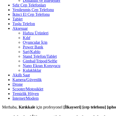
Donanım ve Bileşenler
Sıfır Cep Telefonları
Yenilenmiş Cep Telefonu
İkinci El Cep Telefonu
Tablet
Tuşlu Telefon
Aksesuar
Hafıza Ürünleri
Kılıf
Oyuncular İçin
Power Bank
Şarj/Kablo
Stand Telefon/Tablet
Gimbal/Tripod/Selfie
Nano Ekran Koruyucu
Kulaklıklar
Akıllı Saat
Kamera/Güvenlik
Drone
Scooter/Motosiklet
Temizlik Hijyen
İnternet/Modem
Merhaba,
Kırıkkale
için profesyonel
[İlkayseri] [cep telefonu] [ıph