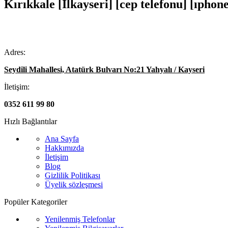
Kırıkkale [İlkayseri] [cep telefonu] [ıphon
Adres:
Seydili Mahallesi, Atatürk Bulvarı No:21 Yahyalı / Kayseri
İletişim:
0352 611 99 80
Hızlı Bağlantılar
Ana Sayfa
Hakkımızda
İletişim
Blog
Gizlilik Politikası
Üyelik sözleşmesi
Popüler Kategoriler
Yenilenmiş Telefonlar