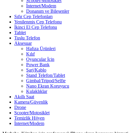
Scooter/Motosiklet
İnternet/Modem
Donanım ve Bileşenler
Sıfır Cep Telefonları
Yenilenmiş Cep Telefonu
İkinci El Cep Telefonu
Tablet
Tuşlu Telefon
Aksesuar
Hafıza Ürünleri
Kılıf
Oyuncular İçin
Power Bank
Şarj/Kablo
Stand Telefon/Tablet
Gimbal/Tripod/Selfie
Nano Ekran Koruyucu
Kulaklıklar
Akıllı Saat
Kamera/Güvenlik
Drone
Scooter/Motosiklet
Temizlik Hijyen
İnternet/Modem