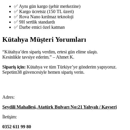
✅ Aynı gün kargo (şehir merkezine)
✅ Kargo ücretsiz (150 TL üzeri)
✅ Rova Nano kırılmaz teknoloji
✅ 9H sertlik standardı
✅ Darbe emici özel katman
Kütahya Müşteri Yorumları
“Kütahya’den sipariş verdim, ertesi gün elime ulaştı.
Kesinlikle tavsiye ederim.” – Ahmet K.
Sipariş için:
Kütahya ve tüm Türkiye’ye gönderim yapıyoruz.
Sepetim38 güvencesiyle hemen sipariş verin.
Adres:
Seydili Mahallesi, Atatürk Bulvarı No:21 Yahyalı / Kayseri
İletişim:
0352 611 99 80