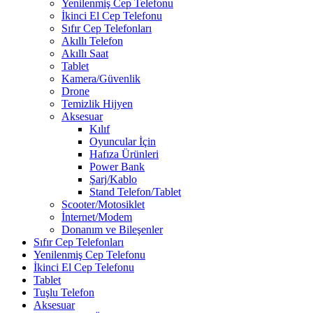
Yenilenmiş Cep Telefonu
İkinci El Cep Telefonu
Sıfır Cep Telefonları
Akıllı Telefon
Akıllı Saat
Tablet
Kamera/Güvenlik
Drone
Temizlik Hijyen
Aksesuar
Kılıf
Oyuncular İçin
Hafıza Ürünleri
Power Bank
Şarj/Kablo
Stand Telefon/Tablet
Scooter/Motosiklet
İnternet/Modem
Donanım ve Bileşenler
Sıfır Cep Telefonları
Yenilenmiş Cep Telefonu
İkinci El Cep Telefonu
Tablet
Tuşlu Telefon
Aksesuar