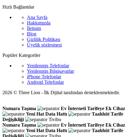
Hızlı Bağlantılar
Ana Sayfa
Hakkımızda
İletişim
Blog
Gizlilik Politikası
Üyelik sözleşmesi
Popüler Kategoriler
Yenilenmiş Telefonlar
Yenilenmiş Bilgisayarlar
iPhone Telefonlar
Android Telefonlar
2026 © Three Lion - İlk Dijital tarafından desteklenmektedir.
Numara Taşıma
Ev İnterneti
Tarifeye Ek Cihaz
Yeni Hat
Data Hattı
Taahhüt
Tarife
Değişikliği
Tivibu
Numara Taşıma
Ev İnterneti
Tarifeye Ek Cihaz
Yeni Hat
Data Hattı
Taahhüt
Tarife
Değişikliği
Tivibu