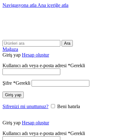
Navigasyona atla
Ana içeriğe atla
25 YILLIK TECRÜBEMİZLE SİZLERLEYİZ!!
25 YILLIK TECRÜBEMİZLE SİZLERLEYİZ!
Ara
Mağaza
Giriş yap
Hesap oluştur
Kullanıcı adı veya e-posta adresi
*
Gerekli
Şifre
*
Gerekli
Giriş yap
Şifrenizi mi unuttunuz?
Beni hatırla
Giriş yap
Hesap oluştur
Kullanıcı adı veya e-posta adresi
*
Gerekli