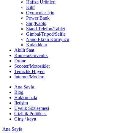
Hafıza Ürünleri
Kılıf
Oyuncular İçin
Power Bank
Şarj/Kablo
Stand Telefon/Tablet
Gimbal/Tripod/Selfie
Nano Ekran Koruyucu
Kulaklıklar
Akıllı Saat
Kamera/Güvenlik
Drone
Scooter/Motosiklet
Temizlik Hijyen
İnternet/Modem
Ana Sayfa
Blog
Hakkımızda
İletişim
Üyelik Sözleşmesi
Gizlilik Politikası
Giriş / kayıt
Ana Sayfa