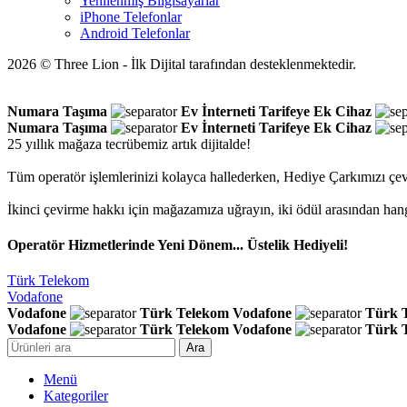
Yenilenmiş Bilgisayarlar
iPhone Telefonlar
Android Telefonlar
2026 © Three Lion - İlk Dijital tarafından desteklenmektedir.
Numara Taşıma
Ev İnterneti
Tarifeye Ek Cihaz
Numara Taşıma
Ev İnterneti
Tarifeye Ek Cihaz
25 yıllık mağaza tecrübemiz artık dijitalde!
Tüm operatör işlemlerinizi kolayca hallederken, Hediye Çarkımızı çev
İkinci çevirme hakkı için mağazamıza uğrayın, iki ödül arasından han
Operatör Hizmetlerinde Yeni Dönem... Üstelik Hediyeli!
Türk Telekom
Vodafone
Vodafone
Türk Telekom
Vodafone
Türk 
Vodafone
Türk Telekom
Vodafone
Türk 
Ara
Menü
Kategoriler