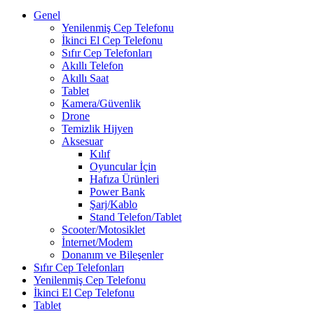
Genel
Yenilenmiş Cep Telefonu
İkinci El Cep Telefonu
Sıfır Cep Telefonları
Akıllı Telefon
Akıllı Saat
Tablet
Kamera/Güvenlik
Drone
Temizlik Hijyen
Aksesuar
Kılıf
Oyuncular İçin
Hafıza Ürünleri
Power Bank
Şarj/Kablo
Stand Telefon/Tablet
Scooter/Motosiklet
İnternet/Modem
Donanım ve Bileşenler
Sıfır Cep Telefonları
Yenilenmiş Cep Telefonu
İkinci El Cep Telefonu
Tablet