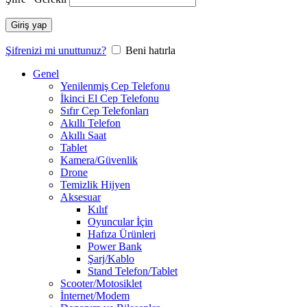
Giriş yap
Şifrenizi mi unuttunuz?
Beni hatırla
Genel
Yenilenmiş Cep Telefonu
İkinci El Cep Telefonu
Sıfır Cep Telefonları
Akıllı Telefon
Akıllı Saat
Tablet
Kamera/Güvenlik
Drone
Temizlik Hijyen
Aksesuar
Kılıf
Oyuncular İçin
Hafıza Ürünleri
Power Bank
Şarj/Kablo
Stand Telefon/Tablet
Scooter/Motosiklet
İnternet/Modem