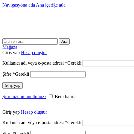
Navigasyona atla
Ana içeriğe atla
Ara
Mağaza
Giriş yap
Hesap oluştur
Kullanıcı adı veya e-posta adresi
*
Gerekli
Şifre
*
Gerekli
Giriş yap
Şifrenizi mi unuttunuz?
Beni hatırla
Giriş yap
Hesap oluştur
Kullanıcı adı veya e-posta adresi
*
Gerekli
Şifre
*
Gerekli