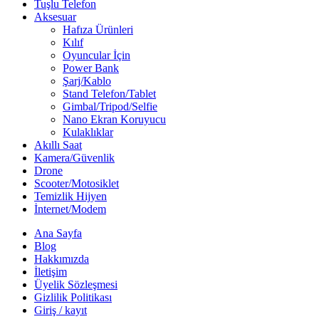
Tuşlu Telefon
Aksesuar
Hafıza Ürünleri
Kılıf
Oyuncular İçin
Power Bank
Şarj/Kablo
Stand Telefon/Tablet
Gimbal/Tripod/Selfie
Nano Ekran Koruyucu
Kulaklıklar
Akıllı Saat
Kamera/Güvenlik
Drone
Scooter/Motosiklet
Temizlik Hijyen
İnternet/Modem
Ana Sayfa
Blog
Hakkımızda
İletişim
Üyelik Sözleşmesi
Gizlilik Politikası
Giriş / kayıt