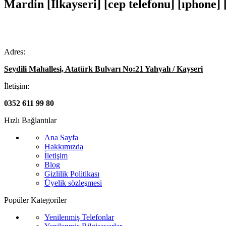
Mardin [İlkayseri] [cep telefonu] [ıphone]
Adres:
Seydili Mahallesi, Atatürk Bulvarı No:21 Yahyalı / Kayseri
İletişim:
0352 611 99 80
Hızlı Bağlantılar
Ana Sayfa
Hakkımızda
İletişim
Blog
Gizlilik Politikası
Üyelik sözleşmesi
Popüler Kategoriler
Yenilenmiş Telefonlar