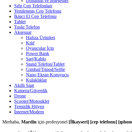
Donanım ve Bileşenler
Sıfır Cep Telefonları
Yenilenmiş Cep Telefonu
İkinci El Cep Telefonu
Tablet
Tuşlu Telefon
Aksesuar
Hafıza Ürünleri
Kılıf
Oyuncular İçin
Power Bank
Şarj/Kablo
Stand Telefon/Tablet
Gimbal/Tripod/Selfie
Nano Ekran Koruyucu
Kulaklıklar
Akıllı Saat
Kamera/Güvenlik
Drone
Scooter/Motosiklet
Temizlik Hijyen
İnternet/Modem
Merhaba,
Mardin
için profesyonel
[İlkayseri] [cep telefonu] [ıpho