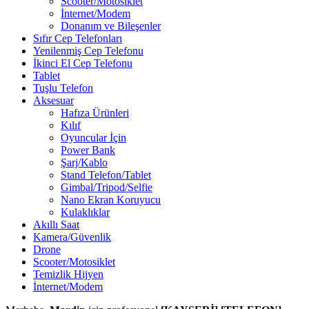
Scooter/Motosiklet
İnternet/Modem
Donanım ve Bileşenler
Sıfır Cep Telefonları
Yenilenmiş Cep Telefonu
İkinci El Cep Telefonu
Tablet
Tuşlu Telefon
Aksesuar
Hafıza Ürünleri
Kılıf
Oyuncular İçin
Power Bank
Şarj/Kablo
Stand Telefon/Tablet
Gimbal/Tripod/Selfie
Nano Ekran Koruyucu
Kulaklıklar
Akıllı Saat
Kamera/Güvenlik
Drone
Scooter/Motosiklet
Temizlik Hijyen
İnternet/Modem