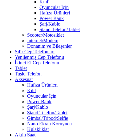
Kılıf
Oyuncular İçin
Hafıza Ürünleri
Power Bank
Şarj/Kablo
Stand Telefon/Tablet
Scooter/Motosiklet
İnternet/Modem
Donanım ve Bileşenler
Sıfır Cep Telefonları
Yenilenmiş Cep Telefonu
İkinci El Cep Telefonu
Tablet
Tuşlu Telefon
Aksesuar
Hafıza Ürünleri
Kılıf
Oyuncular İçin
Power Bank
Şarj/Kablo
Stand Telefon/Tablet
Gimbal/Tripod/Selfie
Nano Ekran Koruyucu
Kulaklıklar
Akıllı Saat