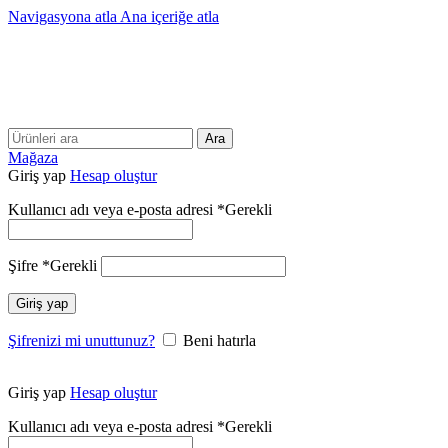
Navigasyona atla
Ana içeriğe atla
25 YILLIK TECRÜBEMİZLE SİZLERLEYİZ!!
25 YILLIK TECRÜBEMİZLE SİZLERLEYİZ!
Ara
Mağaza
Giriş yap
Hesap oluştur
Kullanıcı adı veya e-posta adresi
*
Gerekli
Şifre
*
Gerekli
Giriş yap
Şifrenizi mi unuttunuz?
Beni hatırla
Giriş yap
Hesap oluştur
Kullanıcı adı veya e-posta adresi
*
Gerekli