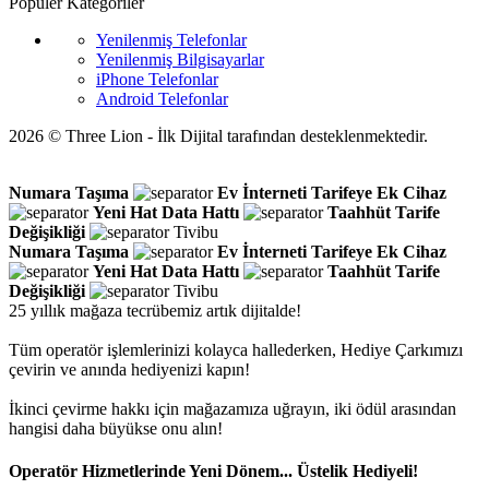
Popüler Kategoriler
Yenilenmiş Telefonlar
Yenilenmiş Bilgisayarlar
iPhone Telefonlar
Android Telefonlar
2026 © Three Lion - İlk Dijital tarafından desteklenmektedir.
Numara Taşıma
Ev İnterneti
Tarifeye Ek Cihaz
Yeni Hat
Data Hattı
Taahhüt
Tarife
Değişikliği
Tivibu
Numara Taşıma
Ev İnterneti
Tarifeye Ek Cihaz
Yeni Hat
Data Hattı
Taahhüt
Tarife
Değişikliği
Tivibu
25 yıllık mağaza tecrübemiz artık dijitalde!
Tüm operatör işlemlerinizi kolayca hallederken, Hediye Çarkımızı
çevirin ve anında hediyenizi kapın!
İkinci çevirme hakkı için mağazamıza uğrayın, iki ödül arasından
hangisi daha büyükse onu alın!
Operatör Hizmetlerinde Yeni Dönem... Üstelik Hediyeli!