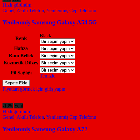
adet
Hızlı görünüm
Genel
,
Akıllı Telefon
,
Yenilenmiş Cep Telefonu
Yenilenmiş Samsung Galaxy A54 5G
Black
Renk
Hafıza
Ram Bellek
Kozmetik Düzey
Pil Sağlığı
Temizle
Yenilenmiş
Sepete Ekle
Samsung
Fiyatları görmek için giriş yapın
Galaxy
A54
5G
-13%
Yeni
adet
Hızlı görünüm
Genel
,
Akıllı Telefon
,
Yenilenmiş Cep Telefonu
Yenilenmiş Samsung Galaxy A72