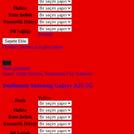
Hafıza
Ram Bellek
Kozmetik Düzey
Pil Sağlığı
Temizle
Yenilenmiş
Sepete Ekle
Samsung
Fiyatları görmek için giriş yapın
Galaxy
A23
adet
Yeni
Hızlı görünüm
Genel
,
Akıllı Telefon
,
Yenilenmiş Cep Telefonu
Yenilenmiş Samsung Galaxy A25 5G
Yellow
Renk
Hafıza
Ram Bellek
Kozmetik Düzey
Pil Sağlığı