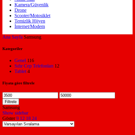
Kamera/Güvenlik
Drone
Scooter/Motosiklet
Temizlik Hijyen
İnternet/Modem
Ana Sayfa
Samsung
Kategoriler
Genel
116
Sıfır Cep Telefonları
12
Tablet
4
Fiyata göre filtrele
En
En
düşük
yüksek
Filtrele
fiyat
fiyat
Samsung
Show sidebar
Göster
9
12
18
24