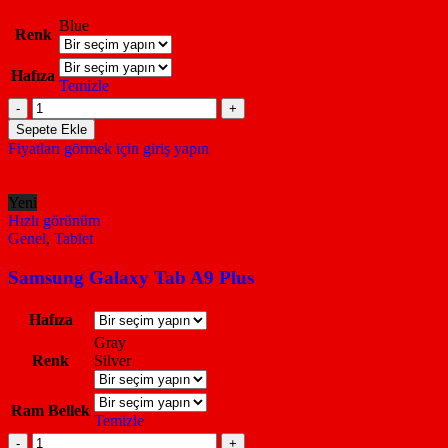
Blue
Renk
Hafıza
Temizle
Samsung
Galaxy
Sepete Ekle
S25
Fiyatları görmek için giriş yapın
FE
adet
Yeni
Hızlı görünüm
Genel
,
Tablet
Samsung Galaxy Tab A9 Plus
Hafıza
Gray
Renk
Silver
Ram Bellek
Temizle
Samsung