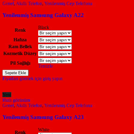
Genel
,
Akıllı Telefon
,
Yenilenmiş Cep Telefonu
Yenilenmiş Samsung Galaxy A22
Black
Renk
Hafıza
Ram Bellek
Kozmetik Düzey
Pil Sağlığı
Temizle
Yenilenmiş
Sepete Ekle
Samsung
Fiyatları görmek için giriş yapın
Galaxy
A22
adet
Yeni
Hızlı görünüm
Genel
,
Akıllı Telefon
,
Yenilenmiş Cep Telefonu
Yenilenmiş Samsung Galaxy A23
White
Renk