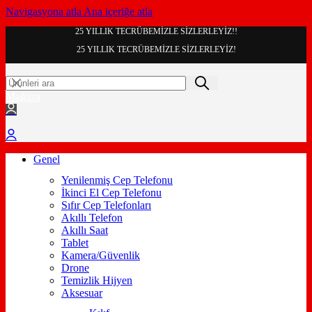
Navigasyona atla
Ana içeriğe atla
25 YILLIK TECRÜBEMİZLE SİZLERLEYİZ!!
25 YILLIK TECRÜBEMİZLE SİZLERLEYİZ!
Mağaza
Genel
Yenilenmiş Cep Telefonu
İkinci El Cep Telefonu
Sıfır Cep Telefonları
Akıllı Telefon
Akıllı Saat
Tablet
Kamera/Güvenlik
Drone
Temizlik Hijyen
Aksesuar