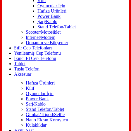
Kılıf
Oyuncular İçin
Hafıza Ürünleri
Power Bank
Şarj/Kablo
Stand Telefon/Tablet
Scooter/Motosiklet
İnternet/Modem
Donanım ve Bileşenler
Sıfır Cep Telefonları
Yenilenmiş Cep Telefonu
İkinci El Cep Telefonu
Tablet
Tuşlu Telefon
Aksesuar
Hafıza Ürünleri
Kılıf
Oyuncular İçin
Power Bank
Şarj/Kablo
Stand Telefon/Tablet
Gimbal/Tripod/Selfie
Nano Ekran Koruyucu
Kulaklıklar
Akıllı Saat