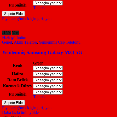
Pil Sağlığı
Temizle
Yenilenmiş
Sepete Ekle
Samsung
Fiyatları görmek için giriş yapın
Galaxy
M14
adet
-13%
Yeni
Hızlı görünüm
Genel
,
Akıllı Telefon
,
Yenilenmiş Cep Telefonu
Yenilenmiş Samsung Galaxy M33 5G
Green
Renk
Hafıza
Ram Bellek
Kozmetik Düzey
Pil Sağlığı
Temizle
Yenilenmiş
Sepete Ekle
Samsung
Fiyatları görmek için giriş yapın
Galaxy
Daha fazla ürün yükle
M33