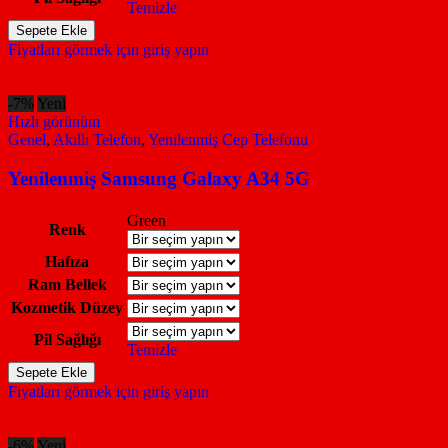
Temizle
Yenilenmiş
Sepete Ekle
Samsung
Fiyatları görmek için giriş yapın
Galaxy
A25
5G
-7%
Yeni
adet
Hızlı görünüm
Genel
,
Akıllı Telefon
,
Yenilenmiş Cep Telefonu
Yenilenmiş Samsung Galaxy A34 5G
Green
Renk
Hafıza
Ram Bellek
Kozmetik Düzey
Pil Sağlığı
Temizle
Yenilenmiş
Sepete Ekle
Samsung
Fiyatları görmek için giriş yapın
Galaxy
A34
5G
-6%
Yeni