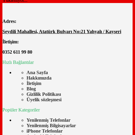
Yükleniyor...
5G
adet
Adres:
Seydili Mahallesi, Atatürk Bulvarı No:21 Yahyalı / Kayseri
İletişim:
0352 611 99 80
Hızlı Bağlantılar
Ana Sayfa
Hakkımızda
İletişim
Blog
Gizlilik Politikası
Üyelik sözleşmesi
Popüler Kategoriler
Yenilenmiş Telefonlar
Yenilenmiş Bilgisayarlar
iPhone Telefonlar