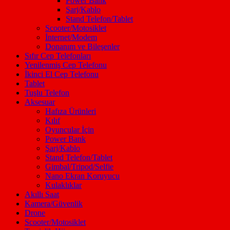
Power Bank
Şarj/Kablo
Stand Telefon/Tablet
Scooter/Motosiklet
İnternet/Modem
Donanım ve Bileşenler
Sıfır Cep Telefonları
Yenilenmiş Cep Telefonu
İkinci El Cep Telefonu
Tablet
Tuşlu Telefon
Aksesuar
Hafıza Ürünleri
Kılıf
Oyuncular İçin
Power Bank
Şarj/Kablo
Stand Telefon/Tablet
Gimbal/Tripod/Selfie
Nano Ekran Koruyucu
Kulaklıklar
Akıllı Saat
Kamera/Güvenlik
Drone
Scooter/Motosiklet