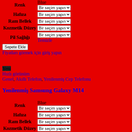
Blue
Renk
Hafıza
Ram Bellek
Kozmetik Düzey
Pil Sağlığı
Temizle
Yenilenmiş
Sepete Ekle
Samsung
Fiyatları görmek için giriş yapın
Galaxy
A72
adet
Yeni
Hızlı görünüm
Genel
,
Akıllı Telefon
,
Yenilenmiş Cep Telefonu
Yenilenmiş Samsung Galaxy M14
Blue
Renk
Hafıza
Ram Bellek
Kozmetik Düzey