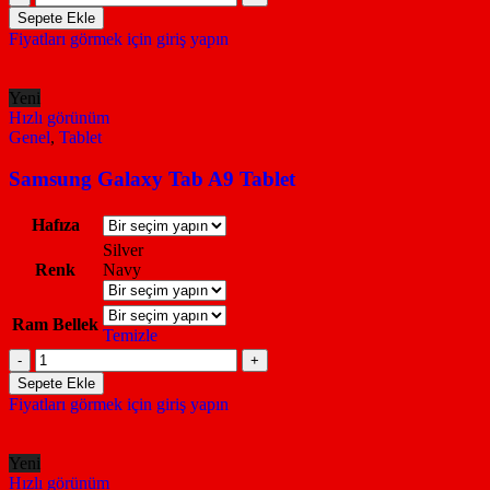
Galaxy
Sepete Ekle
Tab
Fiyatları görmek için giriş yapın
A9
Plus
adet
Yeni
Hızlı görünüm
Genel
,
Tablet
Samsung Galaxy Tab A9 Tablet
Hafıza
Silver
Renk
Navy
Ram Bellek
Temizle
Samsung
Galaxy
Sepete Ekle
Tab
Fiyatları görmek için giriş yapın
A9
Tablet
adet
Yeni
Hızlı görünüm