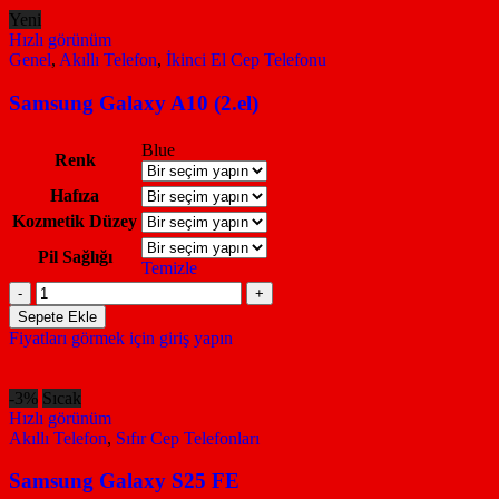
Yeni
Hızlı görünüm
Genel
,
Akıllı Telefon
,
İkinci El Cep Telefonu
Samsung Galaxy A10 (2.el)
Blue
Renk
Hafıza
Kozmetik Düzey
Pil Sağlığı
Temizle
Samsung
Galaxy
Sepete Ekle
A10
Fiyatları görmek için giriş yapın
(2.el)
adet
-3%
Sıcak
Hızlı görünüm
Akıllı Telefon
,
Sıfır Cep Telefonları
Samsung Galaxy S25 FE