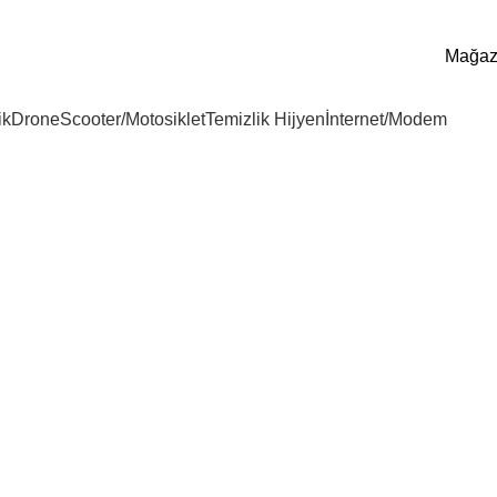
Mağa
ik
Drone
Scooter/Motosiklet
Temizlik Hijyen
İnternet/Modem