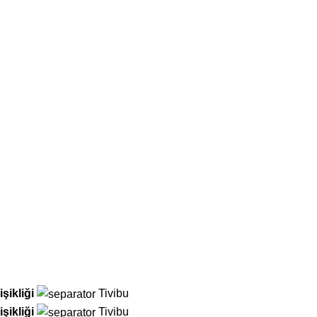
şikliği
Tivibu
şikliği
Tivibu