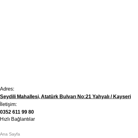
Adres:
Seydili Mahallesi, Atatürk Bulvarı No:21 Yahyalı / Kayseri
İletişim:
0352 611 99 80
Hızlı Bağlantılar
Ana Sayfa