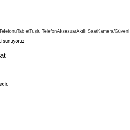
25 YILLIK TECRÜBEMİZLE SİZLERLEYİZ!!
 Telefonu
Tablet
Tuşlu Telefon
Aksesuar
Akıllı Saat
Kamera/Güvenl
i sunuyoruz.
at
dir.