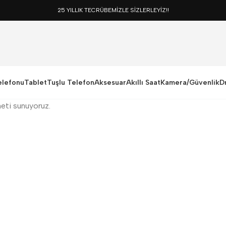
25 YILLIK TECRÜBEMİZLE SİZLERLEYİZ!!
elefonu
Tablet
Tuşlu Telefon
Aksesuar
Akıllı Saat
Kamera/Güvenlik
D
eti sunuyoruz.