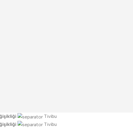
işikliği
Tivibu
işikliği
Tivibu