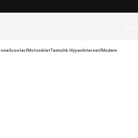
Mağa
rone
Scooter/Motosiklet
Temizlik Hijyen
İnternet/Modem