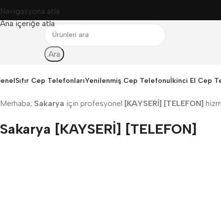
Navigasyona atla
Ana içeriğe atla
Ara
enel
Sıfır Cep Telefonları
Yenilenmiş Cep Telefonu
İkinci El Cep T
Merhaba,
Sakarya
için profesyonel
[KAYSERİ] [TELEFON]
hizm
Sakarya [KAYSERİ] [TELEFON]