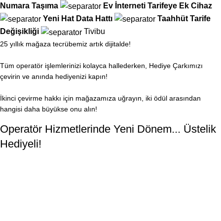
Numara Taşıma
Ev İnterneti
Tarifeye Ek Cihaz
Yeni Hat
Data Hattı
Taahhüt
Tarife
Değişikliği
Tivibu
25 yıllık mağaza tecrübemiz artık dijitalde!
Tüm operatör işlemlerinizi kolayca hallederken, Hediye Çarkımızı
çevirin ve anında hediyenizi kapın!
İkinci çevirme hakkı için mağazamıza uğrayın, iki ödül arasından
hangisi daha büyükse onu alın!
Operatör Hizmetlerinde Yeni Dönem... Üstelik
Hediyeli!
Türk Telekom
Vodafone
Ana Sayfa
Menü
Hesabım