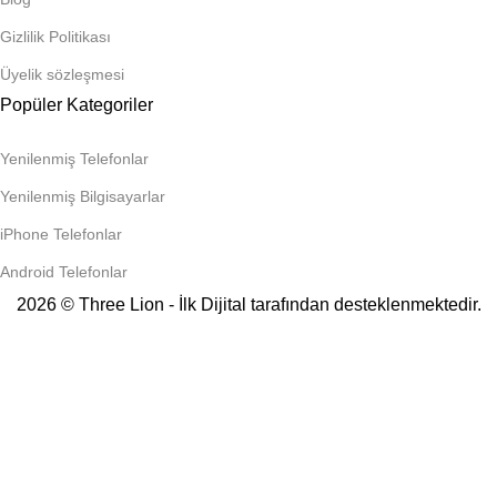
Gizlilik Politikası
Üyelik sözleşmesi
Popüler Kategoriler
Yenilenmiş Telefonlar
Yenilenmiş Bilgisayarlar
iPhone Telefonlar
Android Telefonlar
2026 © Three Lion - İlk Dijital tarafından desteklenmektedir.
Numara Taşıma
Ev İnterneti
Tarifeye Ek Cihaz
Yeni Hat
Data Hattı
Taahhüt
Tarife
Değişikliği
Tivibu
Numara Taşıma
Ev İnterneti
Tarifeye Ek Cihaz
Yeni Hat
Data Hattı
Taahhüt
Tarife