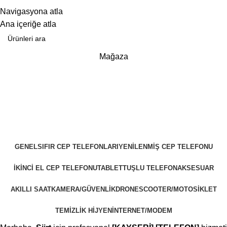
25 YILLIK TECRÜBEMİZLE SİZLERLEYİZ!!
Navigasyona atla
25 YILLIK TECRÜBEMİZLE SİZLERLEYİZ!
Ana içeriğe atla
Mağaza
GENEL
SIFIR CEP TELEFONLARI
YENILENMIŞ CEP TELEFONU
İKINCI EL CEP TELEFONU
TABLET
TUŞLU TELEFON
AKSESUAR
AKILLI SAAT
KAMERA/GÜVENLIK
DRONE
SCOOTER/MOTOSIKLET
TEMIZLIK HIJYEN
İNTERNET/MODEM