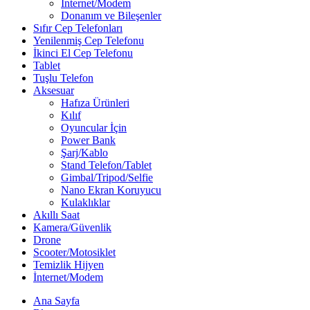
İnternet/Modem
Donanım ve Bileşenler
Sıfır Cep Telefonları
Yenilenmiş Cep Telefonu
İkinci El Cep Telefonu
Tablet
Tuşlu Telefon
Aksesuar
Hafıza Ürünleri
Kılıf
Oyuncular İçin
Power Bank
Şarj/Kablo
Stand Telefon/Tablet
Gimbal/Tripod/Selfie
Nano Ekran Koruyucu
Kulaklıklar
Akıllı Saat
Kamera/Güvenlik
Drone
Scooter/Motosiklet
Temizlik Hijyen
İnternet/Modem
Ana Sayfa