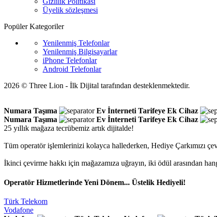
Gizlilik Politikası
Üyelik sözleşmesi
Popüler Kategoriler
Yenilenmiş Telefonlar
Yenilenmiş Bilgisayarlar
iPhone Telefonlar
Android Telefonlar
2026 © Three Lion - İlk Dijital tarafından desteklenmektedir.
Numara Taşıma
Ev İnterneti
Tarifeye Ek Cihaz
Numara Taşıma
Ev İnterneti
Tarifeye Ek Cihaz
25 yıllık mağaza tecrübemiz artık dijitalde!
Tüm operatör işlemlerinizi kolayca hallederken, Hediye Çarkımızı çev
İkinci çevirme hakkı için mağazamıza uğrayın, iki ödül arasından han
Operatör Hizmetlerinde Yeni Dönem... Üstelik Hediyeli!
Türk Telekom
Vodafone