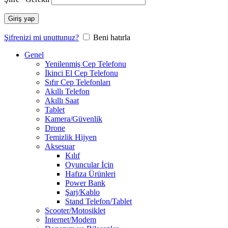
Giriş yap
Şifrenizi mi unuttunuz?
Beni hatırla
Genel
Yenilenmiş Cep Telefonu
İkinci El Cep Telefonu
Sıfır Cep Telefonları
Akıllı Telefon
Akıllı Saat
Tablet
Kamera/Güvenlik
Drone
Temizlik Hijyen
Aksesuar
Kılıf
Oyuncular İçin
Hafıza Ürünleri
Power Bank
Şarj/Kablo
Stand Telefon/Tablet
Scooter/Motosiklet
İnternet/Modem