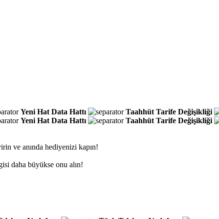
Yeni Hat
Data Hattı
Taahhüt
Tarife Değişikliği
Yeni Hat
Data Hattı
Taahhüt
Tarife Değişikliği
irin ve anında hediyenizi kapın!
gisi daha büyükse onu alın!