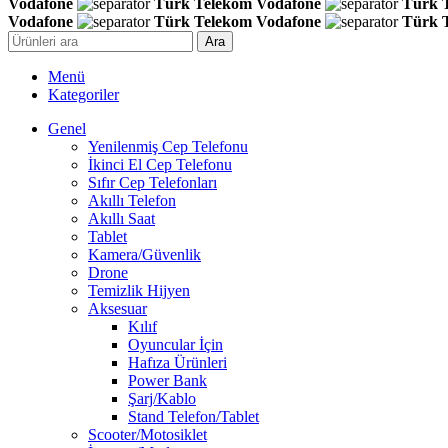
Vodafone
Türk Telekom
Vodafone
Türk 
Vodafone
Türk Telekom
Vodafone
Türk 
Ara
Menü
Kategoriler
Genel
Yenilenmiş Cep Telefonu
İkinci El Cep Telefonu
Sıfır Cep Telefonları
Akıllı Telefon
Akıllı Saat
Tablet
Kamera/Güvenlik
Drone
Temizlik Hijyen
Aksesuar
Kılıf
Oyuncular İçin
Hafıza Ürünleri
Power Bank
Şarj/Kablo
Stand Telefon/Tablet
Scooter/Motosiklet