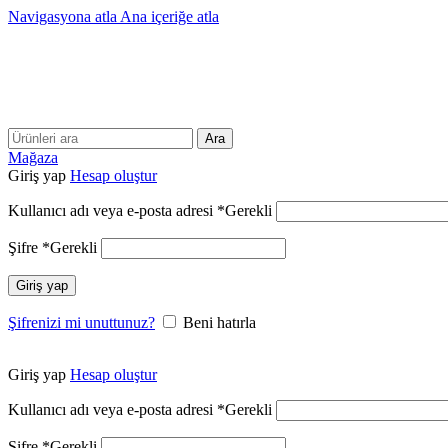
Navigasyona atla
Ana içeriğe atla
Ara
Mağaza
Giriş yap
Hesap oluştur
Kullanıcı adı veya e-posta adresi
*
Gerekli
Şifre
*
Gerekli
Giriş yap
Şifrenizi mi unuttunuz?
Beni hatırla
Giriş yap
Hesap oluştur
Kullanıcı adı veya e-posta adresi
*
Gerekli
Şifre
*
Gerekli