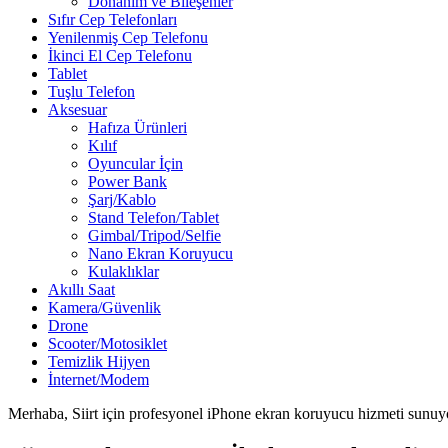
Donanım ve Bileşenler
Sıfır Cep Telefonları
Yenilenmiş Cep Telefonu
İkinci El Cep Telefonu
Tablet
Tuşlu Telefon
Aksesuar
Hafıza Ürünleri
Kılıf
Oyuncular İçin
Power Bank
Şarj/Kablo
Stand Telefon/Tablet
Gimbal/Tripod/Selfie
Nano Ekran Koruyucu
Kulaklıklar
Akıllı Saat
Kamera/Güvenlik
Drone
Scooter/Motosiklet
Temizlik Hijyen
İnternet/Modem
Merhaba, Siirt için profesyonel iPhone ekran koruyucu hizmeti sunuy