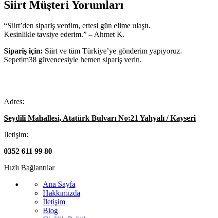
Siirt Müşteri Yorumları
“Siirt’den sipariş verdim, ertesi gün elime ulaştı.
Kesinlikle tavsiye ederim.” – Ahmet K.
Sipariş için:
Siirt ve tüm Türkiye’ye gönderim yapıyoruz.
Sepetim38 güvencesiyle hemen sipariş verin.
Adres:
Seydili Mahallesi, Atatürk Bulvarı No:21 Yahyalı / Kayseri
İletişim:
0352 611 99 80
Hızlı Bağlantılar
Ana Sayfa
Hakkımızda
İletişim
Blog