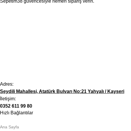
Sepetim38 güvencesiyle hemen sipariş verin.
Adres:
Seydili Mahallesi, Atatürk Bulvarı No:21 Yahyalı / Kayseri
İletişim:
0352 611 99 80
Hızlı Bağlantılar
Ana Sayfa