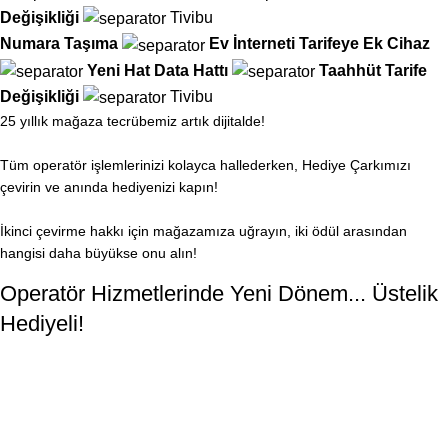
Değişikliği
Tivibu
Numara Taşıma
Ev İnterneti
Tarifeye Ek Cihaz
Yeni Hat
Data Hattı
Taahhüt
Tarife
Değişikliği
Tivibu
25 yıllık mağaza tecrübemiz artık dijitalde!
Tüm operatör işlemlerinizi kolayca hallederken, Hediye Çarkımızı
çevirin ve anında hediyenizi kapın!
İkinci çevirme hakkı için mağazamıza uğrayın, iki ödül arasından
hangisi daha büyükse onu alın!
Operatör Hizmetlerinde Yeni Dönem... Üstelik
Hediyeli!
Türk Telekom
Vodafone
Ana Sayfa