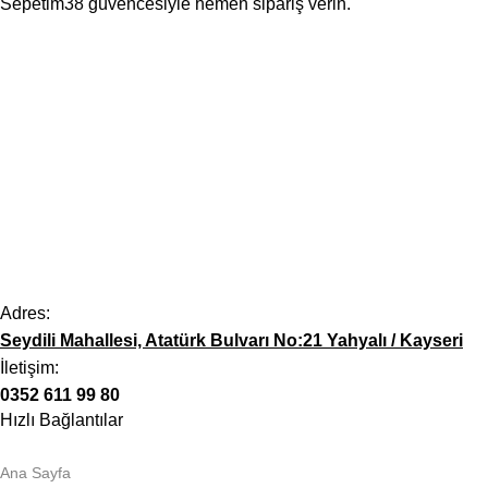
Sepetim38 güvencesiyle hemen sipariş verin.
Adres:
Seydili Mahallesi, Atatürk Bulvarı No:21 Yahyalı / Kayseri
İletişim:
0352 611 99 80
Hızlı Bağlantılar
Ana Sayfa