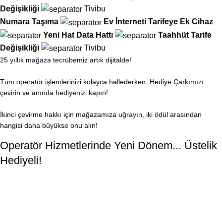
Değişikliği
Tivibu
Numara Taşıma
Ev İnterneti
Tarifeye Ek Cihaz
Yeni Hat
Data Hattı
Taahhüt
Tarife
Değişikliği
Tivibu
25 yıllık mağaza tecrübemiz artık dijitalde!
Tüm operatör işlemlerinizi kolayca hallederken, Hediye Çarkımızı
çevirin ve anında hediyenizi kapın!
İkinci çevirme hakkı için mağazamıza uğrayın, iki ödül arasından
hangisi daha büyükse onu alın!
Operatör Hizmetlerinde Yeni Dönem... Üstelik
Hediyeli!
Türk Telekom
Vodafone
Ana Sayfa