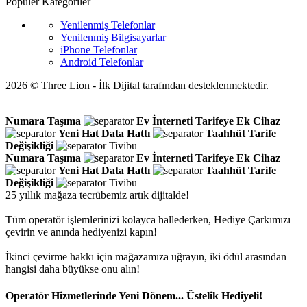
Popüler Kategoriler
Yenilenmiş Telefonlar
Yenilenmiş Bilgisayarlar
iPhone Telefonlar
Android Telefonlar
2026 © Three Lion - İlk Dijital tarafından desteklenmektedir.
Numara Taşıma
Ev İnterneti
Tarifeye Ek Cihaz
Yeni Hat
Data Hattı
Taahhüt
Tarife
Değişikliği
Tivibu
Numara Taşıma
Ev İnterneti
Tarifeye Ek Cihaz
Yeni Hat
Data Hattı
Taahhüt
Tarife
Değişikliği
Tivibu
25 yıllık mağaza tecrübemiz artık dijitalde!
Tüm operatör işlemlerinizi kolayca hallederken, Hediye Çarkımızı
çevirin ve anında hediyenizi kapın!
İkinci çevirme hakkı için mağazamıza uğrayın, iki ödül arasından
hangisi daha büyükse onu alın!
Operatör Hizmetlerinde Yeni Dönem... Üstelik Hediyeli!