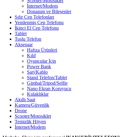
Scooter/Motosiklet
İnternet/Modem
Donanım ve Bileşenler
Sıfır Cep Telefonları
Yenilenmiş Cep Telefonu
İkinci El Cep Telefonu
Tablet
Tuşlu Telefon
Aksesuar
Hafıza Ürünleri
Kılıf
Oyuncular İçin
Power Bank
Şarj/Kablo
Stand Telefon/Tablet
Gimbal/Tripod/Selfie
Nano Ekran Koruyucu
Kulaklıklar
Akıllı Saat
Kamera/Güvenlik
Drone
Scooter/Motosiklet
Temizlik Hijyen
İnternet/Modem