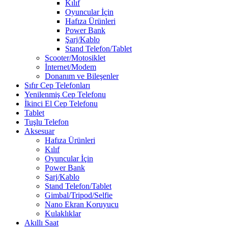
Kılıf
Oyuncular İçin
Hafıza Ürünleri
Power Bank
Şarj/Kablo
Stand Telefon/Tablet
Scooter/Motosiklet
İnternet/Modem
Donanım ve Bileşenler
Sıfır Cep Telefonları
Yenilenmiş Cep Telefonu
İkinci El Cep Telefonu
Tablet
Tuşlu Telefon
Aksesuar
Hafıza Ürünleri
Kılıf
Oyuncular İçin
Power Bank
Şarj/Kablo
Stand Telefon/Tablet
Gimbal/Tripod/Selfie
Nano Ekran Koruyucu
Kulaklıklar
Akıllı Saat