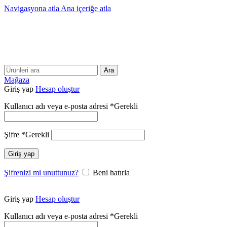
Navigasyona atla
Ana içeriğe atla
25 YILLIK TECRÜBEMİZLE SİZLERLEYİZ!!
25 YILLIK TECRÜBEMİZLE SİZLERLEYİZ!
Ara
Mağaza
Giriş yap
Hesap oluştur
Kullanıcı adı veya e-posta adresi
*
Gerekli
Şifre
*
Gerekli
Giriş yap
Şifrenizi mi unuttunuz?
Beni hatırla
Giriş yap
Hesap oluştur
Kullanıcı adı veya e-posta adresi
*
Gerekli