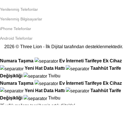
Yenilenmiş Telefonlar
Yenilenmiş Bilgisayarlar
iPhone Telefonlar
Android Telefonlar
2026 © Three Lion - İlk Dijital tarafından desteklenmektedir.
Numara Taşıma
Ev İnterneti
Tarifeye Ek Cihaz
Yeni Hat
Data Hattı
Taahhüt
Tarife
Değişikliği
Tivibu
Numara Taşıma
Ev İnterneti
Tarifeye Ek Cihaz
Yeni Hat
Data Hattı
Taahhüt
Tarife
Değişikliği
Tivibu
25 yıllık mağaza tecrübemiz artık dijitalde!
Tüm operatör işlemlerinizi kolayca hallederken, Hediye Çarkımızı
çevirin ve anında hediyenizi kapın!