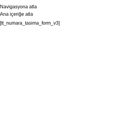
25 YILLIK TECRÜBEMİZLE SİZLERLEYİZ!
Navigasyona atla
Ana içeriğe atla
[tt_numara_tasima_form_v3]