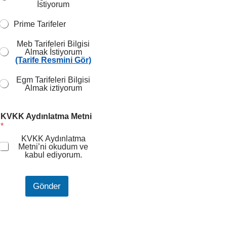
İstiyorum
Prime Tarifeler
Meb Tarifeleri Bilgisi
Almak İstiyorum
(Tarife Resmini Gör)
Egm Tarifeleri Bilgisi
Almak iztiyorum
F
KVKK Aydınlatma Metni
a
*
t
u
KVKK Aydınlatma
Metni
’ni okudum ve
r
kabul ediyorum.
a
l
ı
Gönder
A
y
d
ı
n