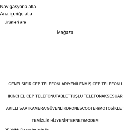
25 YILLIK TECRÜBEMİZLE SİZLERLEYİZ!!
Navigasyona atla
25 YILLIK TECRÜBEMİZLE SİZLERLEYİZ!
Ana içeriğe atla
Mağaza
GENEL
SIFIR CEP TELEFONLARI
YENILENMIŞ CEP TELEFONU
İKINCI EL CEP TELEFONU
TABLET
TUŞLU TELEFON
AKSESUAR
AKILLI SAAT
KAMERA/GÜVENLIK
DRONE
SCOOTER/MOTOSIKLET
TEMIZLIK HIJYEN
İNTERNET/MODEM