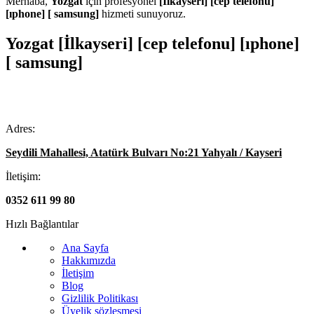
Merhaba,
Yozgat
için profesyonel
[İlkayseri] [cep telefonu]
[ıphone] [ samsung]
hizmeti sunuyoruz.
Yozgat [İlkayseri] [cep telefonu] [ıphone]
[ samsung]
Adres:
Seydili Mahallesi, Atatürk Bulvarı No:21 Yahyalı / Kayseri
İletişim:
0352 611 99 80
Hızlı Bağlantılar
Ana Sayfa
Hakkımızda
İletişim
Blog
Gizlilik Politikası
Üyelik sözleşmesi