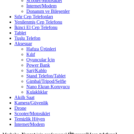
Scooter/Motosiklet
İnternet/Modem
Donanım ve Bileşenler
Sıfır Cep Telefonları
Yenilenmiş Cep Telefonu
İkinci El Cep Telefonu
Tablet
Tuşlu Telefon
Aksesuar
Hafıza Ürünleri
Kılıf
Oyuncular İçin
Power Bank
Şarj/Kablo
Stand Telefon/Tablet
Gimbal/Tripod/Selfie
Nano Ekran Koruyucu
Kulaklıklar
Akıllı Saat
Kamera/Güvenlik
Drone
Scooter/Motosiklet
Temizlik Hijyen
İnternet/Modem