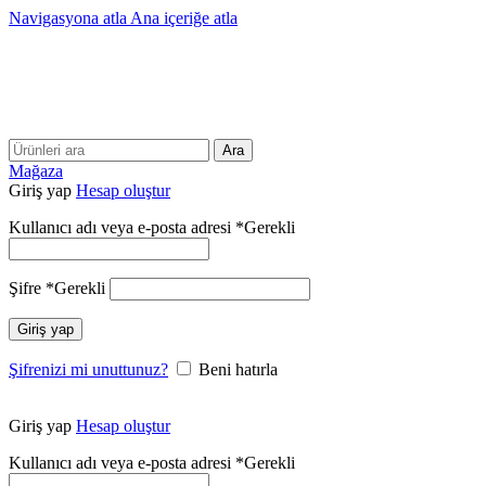
Navigasyona atla
Ana içeriğe atla
25 YILLIK TECRÜBEMİZLE SİZLERLEYİZ!!
25 YILLIK TECRÜBEMİZLE SİZLERLEYİZ!
Ara
Mağaza
Giriş yap
Hesap oluştur
Kullanıcı adı veya e-posta adresi
*
Gerekli
Şifre
*
Gerekli
Giriş yap
Şifrenizi mi unuttunuz?
Beni hatırla
Giriş yap
Hesap oluştur
Kullanıcı adı veya e-posta adresi
*
Gerekli