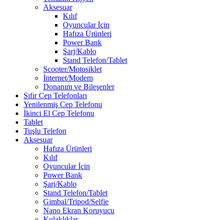
Aksesuar
Kılıf
Oyuncular İçin
Hafıza Ürünleri
Power Bank
Şarj/Kablo
Stand Telefon/Tablet
Scooter/Motosiklet
İnternet/Modem
Donanım ve Bileşenler
Sıfır Cep Telefonları
Yenilenmiş Cep Telefonu
İkinci El Cep Telefonu
Tablet
Tuşlu Telefon
Aksesuar
Hafıza Ürünleri
Kılıf
Oyuncular İçin
Power Bank
Şarj/Kablo
Stand Telefon/Tablet
Gimbal/Tripod/Selfie
Nano Ekran Koruyucu
Kulaklıklar