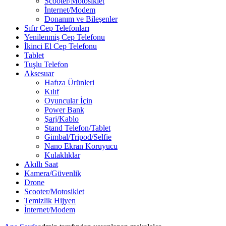
Scooter/Motosiklet
İnternet/Modem
Donanım ve Bileşenler
Sıfır Cep Telefonları
Yenilenmiş Cep Telefonu
İkinci El Cep Telefonu
Tablet
Tuşlu Telefon
Aksesuar
Hafıza Ürünleri
Kılıf
Oyuncular İçin
Power Bank
Şarj/Kablo
Stand Telefon/Tablet
Gimbal/Tripod/Selfie
Nano Ekran Koruyucu
Kulaklıklar
Akıllı Saat
Kamera/Güvenlik
Drone
Scooter/Motosiklet
Temizlik Hijyen
İnternet/Modem