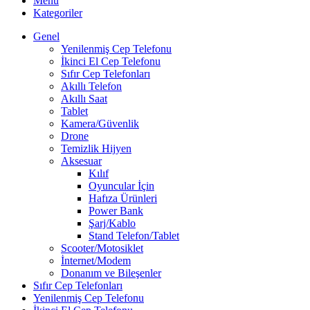
Menü
Kategoriler
Genel
Yenilenmiş Cep Telefonu
İkinci El Cep Telefonu
Sıfır Cep Telefonları
Akıllı Telefon
Akıllı Saat
Tablet
Kamera/Güvenlik
Drone
Temizlik Hijyen
Aksesuar
Kılıf
Oyuncular İçin
Hafıza Ürünleri
Power Bank
Şarj/Kablo
Stand Telefon/Tablet
Scooter/Motosiklet
İnternet/Modem
Donanım ve Bileşenler
Sıfır Cep Telefonları
Yenilenmiş Cep Telefonu