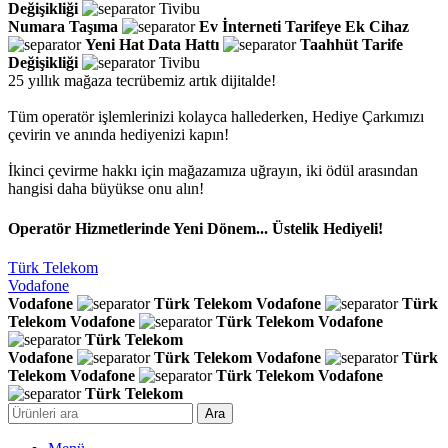
Değişikliği
Tivibu
Numara Taşıma
Ev İnterneti
Tarifeye Ek Cihaz
Yeni Hat
Data Hattı
Taahhüt
Tarife
Değişikliği
Tivibu
25 yıllık mağaza tecrübemiz artık dijitalde!
Tüm operatör işlemlerinizi kolayca hallederken, Hediye Çarkımızı
çevirin ve anında hediyenizi kapın!
İkinci çevirme hakkı için mağazamıza uğrayın, iki ödül arasından
hangisi daha büyükse onu alın!
Operatör Hizmetlerinde Yeni Dönem... Üstelik Hediyeli!
Türk Telekom
Vodafone
Vodafone
Türk Telekom
Vodafone
Türk
Telekom
Vodafone
Türk Telekom
Vodafone
Türk Telekom
Vodafone
Türk Telekom
Vodafone
Türk
Telekom
Vodafone
Türk Telekom
Vodafone
Türk Telekom
Ara