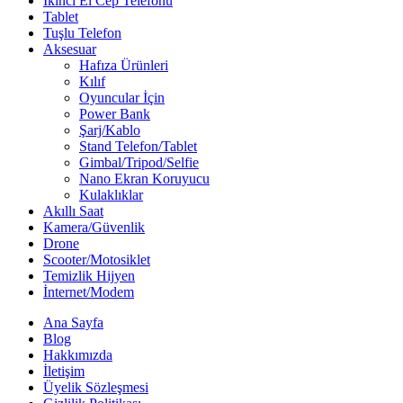
İkinci El Cep Telefonu
Tablet
Tuşlu Telefon
Aksesuar
Hafıza Ürünleri
Kılıf
Oyuncular İçin
Power Bank
Şarj/Kablo
Stand Telefon/Tablet
Gimbal/Tripod/Selfie
Nano Ekran Koruyucu
Kulaklıklar
Akıllı Saat
Kamera/Güvenlik
Drone
Scooter/Motosiklet
Temizlik Hijyen
İnternet/Modem
Ana Sayfa
Blog
Hakkımızda
İletişim
Üyelik Sözleşmesi