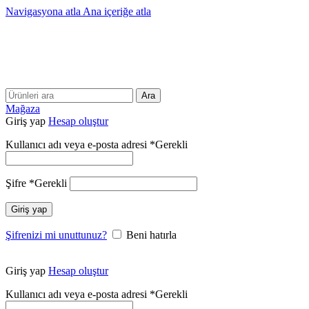
Navigasyona atla
Ana içeriğe atla
25 YILLIK TECRÜBEMİZLE SİZLERLEYİZ!!
25 YILLIK TECRÜBEMİZLE SİZLERLEYİZ!
Ara
Mağaza
Giriş yap
Hesap oluştur
Kullanıcı adı veya e-posta adresi
*
Gerekli
Şifre
*
Gerekli
Giriş yap
Şifrenizi mi unuttunuz?
Beni hatırla
Giriş yap
Hesap oluştur
Kullanıcı adı veya e-posta adresi
*
Gerekli