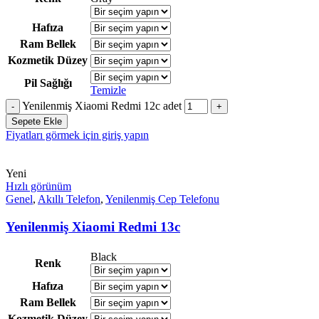
Hafıza
Ram Bellek
Kozmetik Düzey
Pil Sağlığı
Temizle
Yenilenmiş Xiaomi Redmi 12c adet
Sepete Ekle
Fiyatları görmek için giriş yapın
Yeni
Hızlı görünüm
Genel
,
Akıllı Telefon
,
Yenilenmiş Cep Telefonu
Yenilenmiş Xiaomi Redmi 13c
Black
Renk
Hafıza
Ram Bellek
Kozmetik Düzey