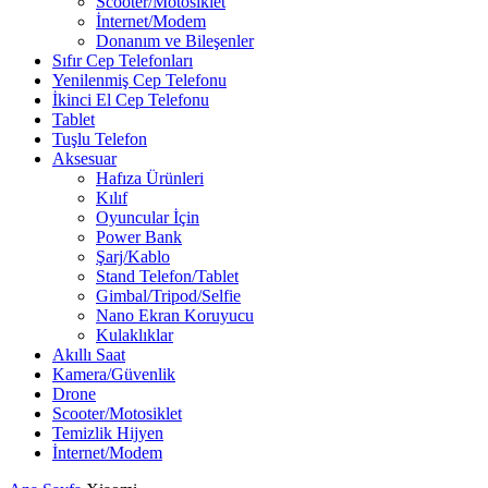
Scooter/Motosiklet
İnternet/Modem
Donanım ve Bileşenler
Sıfır Cep Telefonları
Yenilenmiş Cep Telefonu
İkinci El Cep Telefonu
Tablet
Tuşlu Telefon
Aksesuar
Hafıza Ürünleri
Kılıf
Oyuncular İçin
Power Bank
Şarj/Kablo
Stand Telefon/Tablet
Gimbal/Tripod/Selfie
Nano Ekran Koruyucu
Kulaklıklar
Akıllı Saat
Kamera/Güvenlik
Drone
Scooter/Motosiklet
Temizlik Hijyen
İnternet/Modem