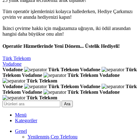
25 yıllık mağaza tecrübemiz artık dijitalde!
Tüm operatör işlemlerinizi kolayca hallederken, Hediye Çarkımızı
çevirin ve anında hediyenizi kapın!
İkinci çevirme hakkı için mağazamıza uğrayın, iki ödül arasından
hangisi daha büyükse onu alın!
Operatör Hizmetlerinde Yeni Dönem... Üstelik Hediyeli!
Türk Telekom
Vodafone
Vodafone
Türk Telekom
Vodafone
Türk
Telekom
Vodafone
Türk Telekom
Vodafone
Türk Telekom
Vodafone
Türk Telekom
Vodafone
Türk
Telekom
Vodafone
Türk Telekom
Vodafone
Türk Telekom
Ara
Menü
Kategoriler
Genel
Yenilenmiş Cep Telefonu