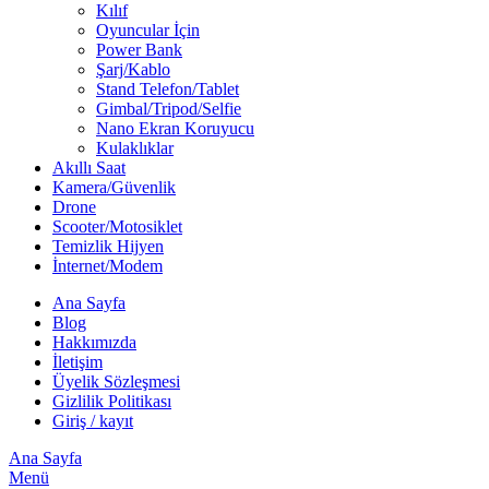
Kılıf
Oyuncular İçin
Power Bank
Şarj/Kablo
Stand Telefon/Tablet
Gimbal/Tripod/Selfie
Nano Ekran Koruyucu
Kulaklıklar
Akıllı Saat
Kamera/Güvenlik
Drone
Scooter/Motosiklet
Temizlik Hijyen
İnternet/Modem
Ana Sayfa
Blog
Hakkımızda
İletişim
Üyelik Sözleşmesi
Gizlilik Politikası
Giriş / kayıt
Ana Sayfa
Menü