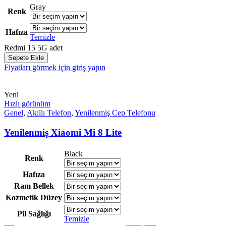
Gray
Renk
Hafıza
Temizle
Redmi 15 5G adet
Sepete Ekle
Fiyatları görmek için giriş yapın
Yeni
Hızlı görünüm
Genel
,
Akıllı Telefon
,
Yenilenmiş Cep Telefonu
Yenilenmiş Xiaomi Mi 8 Lite
Black
Renk
Hafıza
Ram Bellek
Kozmetik Düzey
Pil Sağlığı
Temizle