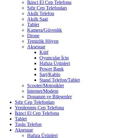
İkinci El Cep Telefonu
Sıfır Cep Telefonları
Akıllı Telefon
Akıllı Saat
Tablet
Kamera/Güvenlik
Drone
Temizlik Hijyen
Aksesuar
Kılıf
Oyuncular İçin
Hafıza Ürünleri
Power Bank
Şarj/Kablo
Stand Telefon/Tablet
Scooter/Motosiklet
İnternet/Modem
Donanım ve Bileşenler
Sıfır Cep Telefonları
Yenilenmiş Cep Telefonu
İkinci El Cep Telefonu
Tablet
Tuşlu Telefon
Aksesuar
Hafıza Ürünleri