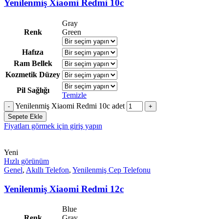
Yenilenmiş Xiaomi Redmi 10c
Gray
Renk
Green
Hafıza
Ram Bellek
Kozmetik Düzey
Pil Sağlığı
Temizle
Yenilenmiş Xiaomi Redmi 10c adet
Sepete Ekle
Fiyatları görmek için giriş yapın
Yeni
Hızlı görünüm
Genel
,
Akıllı Telefon
,
Yenilenmiş Cep Telefonu
Yenilenmiş Xiaomi Redmi 12c
Blue
Renk
Gray