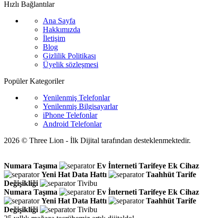
Hızlı Bağlantılar
Ana Sayfa
Hakkımızda
İletişim
Blog
Gizlilik Politikası
Üyelik sözleşmesi
Popüler Kategoriler
Yenilenmiş Telefonlar
Yenilenmiş Bilgisayarlar
iPhone Telefonlar
Android Telefonlar
2026 © Three Lion - İlk Dijital tarafından desteklenmektedir.
Numara Taşıma
Ev İnterneti
Tarifeye Ek Cihaz
Yeni Hat
Data Hattı
Taahhüt
Tarife
Değişikliği
Tivibu
Numara Taşıma
Ev İnterneti
Tarifeye Ek Cihaz
Yeni Hat
Data Hattı
Taahhüt
Tarife
Değişikliği
Tivibu