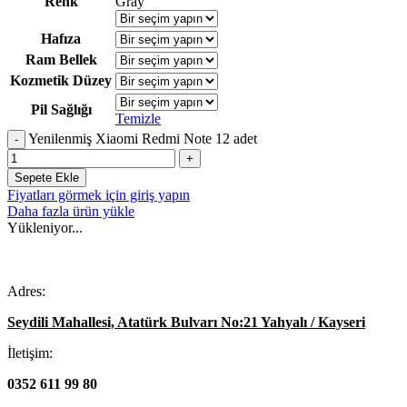
Renk
Gray
Hafıza
Ram Bellek
Kozmetik Düzey
Pil Sağlığı
Temizle
Yenilenmiş Xiaomi Redmi Note 12 adet
Sepete Ekle
Fiyatları görmek için giriş yapın
Daha fazla ürün yükle
Yükleniyor...
Adres:
Seydili Mahallesi, Atatürk Bulvarı No:21 Yahyalı / Kayseri
İletişim:
0352 611 99 80