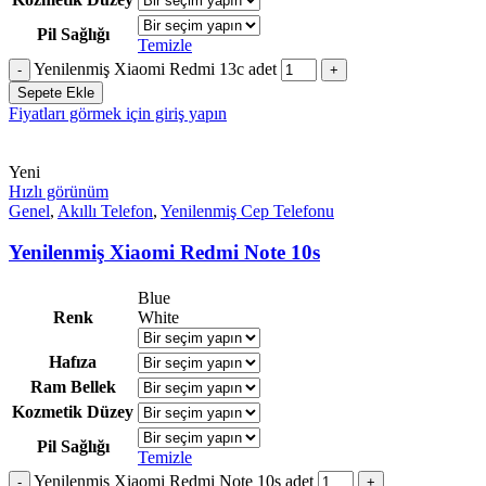
Pil Sağlığı
Temizle
Yenilenmiş Xiaomi Redmi 13c adet
Sepete Ekle
Fiyatları görmek için giriş yapın
Yeni
Hızlı görünüm
Genel
,
Akıllı Telefon
,
Yenilenmiş Cep Telefonu
Yenilenmiş Xiaomi Redmi Note 10s
Blue
Renk
White
Hafıza
Ram Bellek
Kozmetik Düzey
Pil Sağlığı
Temizle
Yenilenmiş Xiaomi Redmi Note 10s adet