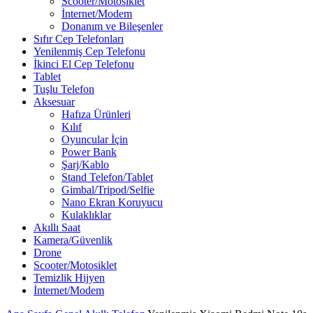
Scooter/Motosiklet
İnternet/Modem
Donanım ve Bileşenler
Sıfır Cep Telefonları
Yenilenmiş Cep Telefonu
İkinci El Cep Telefonu
Tablet
Tuşlu Telefon
Aksesuar
Hafıza Ürünleri
Kılıf
Oyuncular İçin
Power Bank
Şarj/Kablo
Stand Telefon/Tablet
Gimbal/Tripod/Selfie
Nano Ekran Koruyucu
Kulaklıklar
Akıllı Saat
Kamera/Güvenlik
Drone
Scooter/Motosiklet
Temizlik Hijyen
İnternet/Modem