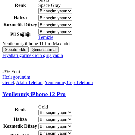
Renk
Space Gray
Hafıza
Kozmetik Düzey
Pil Sağlığı
Temizle
Yenilenmiş iPhone 11 Pro Max adet
Sepete Ekle
Şimdi satın al
Fiyatları görmek için giriş yapın
-3%
Yeni
Hızlı görünüm
Genel
,
Akıllı Telefon
,
Yenilenmiş Cep Telefonu
Yenilenmiş iPhone 12 Pro
Gold
Renk
Hafıza
Kozmetik Düzey