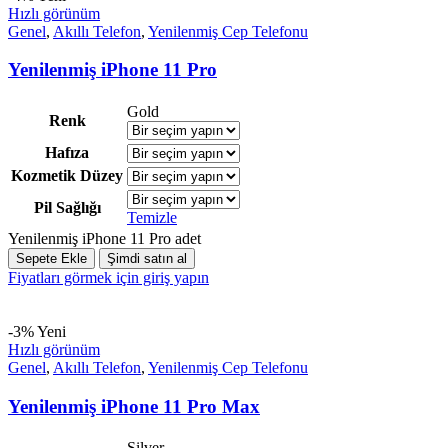
Hızlı görünüm
Genel
,
Akıllı Telefon
,
Yenilenmiş Cep Telefonu
Yenilenmiş iPhone 11 Pro
Gold
Renk
Hafıza
Kozmetik Düzey
Pil Sağlığı
Temizle
Yenilenmiş iPhone 11 Pro adet
Sepete Ekle
Şimdi satın al
Fiyatları görmek için giriş yapın
-3%
Yeni
Hızlı görünüm
Genel
,
Akıllı Telefon
,
Yenilenmiş Cep Telefonu
Yenilenmiş iPhone 11 Pro Max
Silver