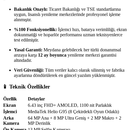
Bakanlık Onaylı:
Ticaret Bakanlığı ve TSE standartlarına
uygun, lisanslı yenileme merkezlerinde profesyonel işleme
alınmıştır.
%100 Fonksiyonellik:
İşlemci hızı, batarya verimliliği, ekran
dokunmatiği ve hoparlör performansı uzman teknisyenlerce
test edilmiştir.
Yasal Garanti:
Meydana gelebilecek her türlü donanımsal
arızaya karşı
12 ay boyunca
yenileme merkezi garantisi
altındadır.
Veri Güvenliği:
Tüm veriler kalıcı olarak silinmiş ve fabrika
ayarlarına döndürülerek en güncel yazılım yüklenmiştir.
📱 Teknik Özellikler
Özellik
Detaylar
Ekran
6.43 inç FHD+ AMOLED, 1100 nit Parlaklık
İşlemci
MediaTek Helio G95 (8 Çekirdekli Oyun Odaklı)
Arka
64 MP Ana + 8 MP Ultra Geniş + 2 MP Makro + 2
Kamera
MP Derinlik
Ön Kamera
13 MP Selfie Kamerası