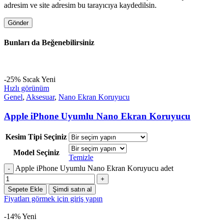
adresim ve site adresim bu tarayıcıya kaydedilsin.
Bunları da Beğenebilirsiniz
-25%
Sıcak
Yeni
Hızlı görünüm
Genel
,
Aksesuar
,
Nano Ekran Koruyucu
Apple iPhone Uyumlu Nano Ekran Koruyucu
Kesim Tipi Seçiniz
Model Seçiniz
Temizle
Apple iPhone Uyumlu Nano Ekran Koruyucu adet
Sepete Ekle
Şimdi satın al
Fiyatları görmek için giriş yapın
-14%
Yeni