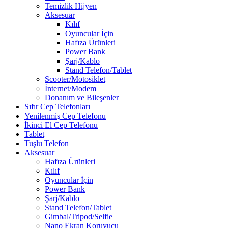
Temizlik Hijyen
Aksesuar
Kılıf
Oyuncular İçin
Hafıza Ürünleri
Power Bank
Şarj/Kablo
Stand Telefon/Tablet
Scooter/Motosiklet
İnternet/Modem
Donanım ve Bileşenler
Sıfır Cep Telefonları
Yenilenmiş Cep Telefonu
İkinci El Cep Telefonu
Tablet
Tuşlu Telefon
Aksesuar
Hafıza Ürünleri
Kılıf
Oyuncular İçin
Power Bank
Şarj/Kablo
Stand Telefon/Tablet
Gimbal/Tripod/Selfie
Nano Ekran Koruyucu