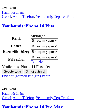
-2%
Yeni
Hızlı görünüm
Genel
,
Akıllı Telefon
,
Yenilenmiş Cep Telefonu
Yenilenmiş iPhone 14 Plus
Midnight
Renk
Hafıza
Kozmetik Düzey
Pil Sağlığı
Temizle
Yenilenmiş iPhone 14 Plus adet
Sepete Ekle
Şimdi satın al
Fiyatları görmek için giriş yapın
-4%
Yeni
Hızlı görünüm
Genel
,
Akıllı Telefon
,
Yenilenmiş Cep Telefonu
Yenilenmiş iPhone 14 Pro Max