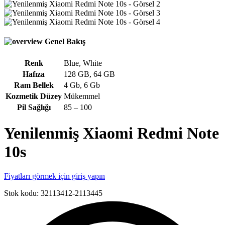
Genel Bakış
Renk
Blue
,
White
Hafıza
128 GB
,
64 GB
Ram Bellek
4 Gb
,
6 Gb
Kozmetik Düzey
Mükemmel
Pil Sağlığı
85 – 100
Yenilenmiş Xiaomi Redmi Note
10s
Fiyatları görmek için giriş yapın
Stok kodu:
32113412-2113445