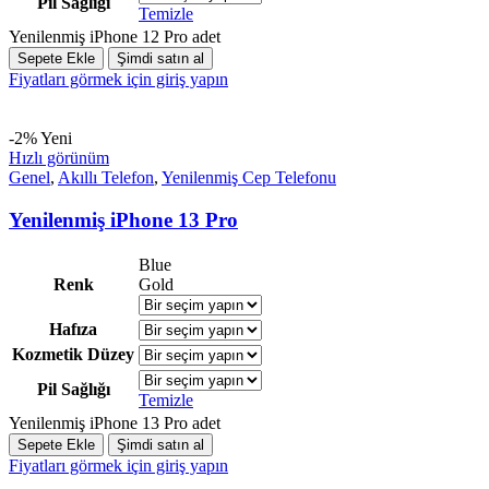
Pil Sağlığı
Temizle
Yenilenmiş iPhone 12 Pro adet
Sepete Ekle
Şimdi satın al
Fiyatları görmek için giriş yapın
-2%
Yeni
Hızlı görünüm
Genel
,
Akıllı Telefon
,
Yenilenmiş Cep Telefonu
Yenilenmiş iPhone 13 Pro
Blue
Renk
Gold
Hafıza
Kozmetik Düzey
Pil Sağlığı
Temizle
Yenilenmiş iPhone 13 Pro adet
Sepete Ekle
Şimdi satın al
Fiyatları görmek için giriş yapın