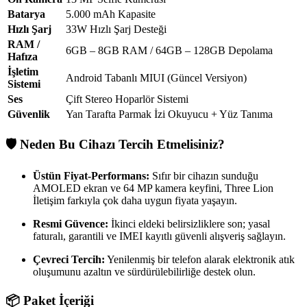
Batarya
5.000 mAh Kapasite
Hızlı Şarj
33W Hızlı Şarj Desteği
RAM /
6GB – 8GB RAM / 64GB – 128GB Depolama
Hafıza
İşletim
Android Tabanlı MIUI (Güncel Versiyon)
Sistemi
Ses
Çift Stereo Hoparlör Sistemi
Güvenlik
Yan Tarafta Parmak İzi Okuyucu + Yüz Tanıma
🛡️ Neden Bu Cihazı Tercih Etmelisiniz?
Üstün Fiyat-Performans:
Sıfır bir cihazın sunduğu
AMOLED ekran ve 64 MP kamera keyfini, Three Lion
İletişim farkıyla çok daha uygun fiyata yaşayın.
Resmi Güvence:
İkinci eldeki belirsizliklere son; yasal
faturalı, garantili ve IMEI kayıtlı güvenli alışveriş sağlayın.
Çevreci Tercih:
Yenilenmiş bir telefon alarak elektronik atık
oluşumunu azaltın ve sürdürülebilirliğe destek olun.
📦 Paket İçeriği