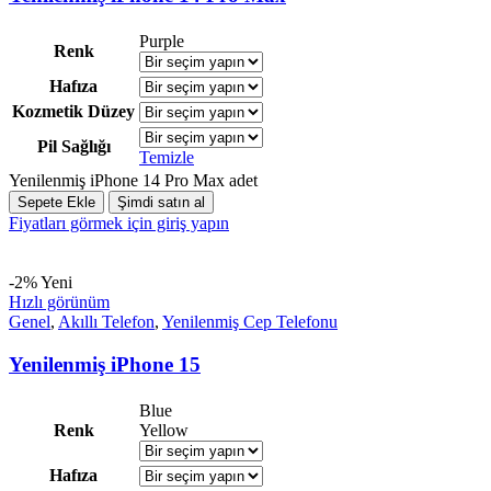
Purple
Renk
Hafıza
Kozmetik Düzey
Pil Sağlığı
Temizle
Yenilenmiş iPhone 14 Pro Max adet
Sepete Ekle
Şimdi satın al
Fiyatları görmek için giriş yapın
-2%
Yeni
Hızlı görünüm
Genel
,
Akıllı Telefon
,
Yenilenmiş Cep Telefonu
Yenilenmiş iPhone 15
Blue
Renk
Yellow
Hafıza