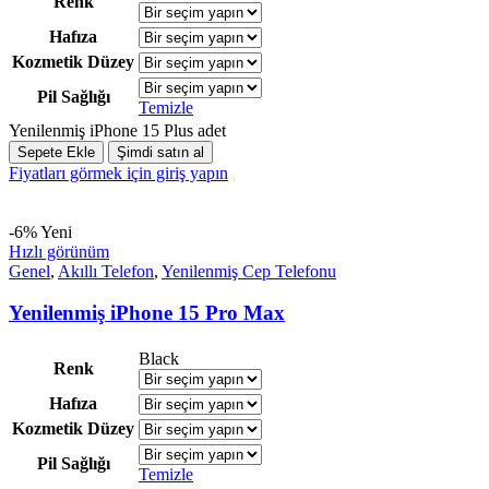
Renk
Hafıza
Kozmetik Düzey
Pil Sağlığı
Temizle
Yenilenmiş iPhone 15 Plus adet
Sepete Ekle
Şimdi satın al
Fiyatları görmek için giriş yapın
-6%
Yeni
Hızlı görünüm
Genel
,
Akıllı Telefon
,
Yenilenmiş Cep Telefonu
Yenilenmiş iPhone 15 Pro Max
Black
Renk
Hafıza
Kozmetik Düzey
Pil Sağlığı
Temizle