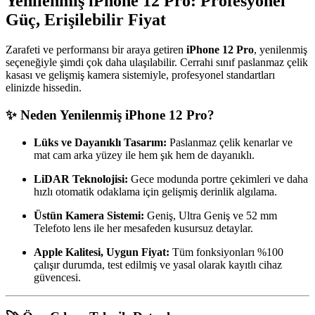
Yenilenmiş iPhone 12 Pro: Profesyonel
Güç, Erişilebilir Fiyat
Zarafeti ve performansı bir araya getiren
iPhone 12 Pro
, yenilenmiş
seçeneğiyle şimdi çok daha ulaşılabilir. Cerrahi sınıf paslanmaz çelik
kasası ve gelişmiş kamera sistemiyle, profesyonel standartları
elinizde hissedin.
✨ Neden Yenilenmiş iPhone 12 Pro?
Lüks ve Dayanıklı Tasarım:
Paslanmaz çelik kenarlar ve
mat cam arka yüzey ile hem şık hem de dayanıklı.
LiDAR Teknolojisi:
Gece modunda portre çekimleri ve daha
hızlı otomatik odaklama için gelişmiş derinlik algılama.
Üstün Kamera Sistemi:
Geniş, Ultra Geniş ve 52 mm
Telefoto lens ile her mesafeden kusursuz detaylar.
Apple Kalitesi, Uygun Fiyat:
Tüm fonksiyonları %100
çalışır durumda, test edilmiş ve yasal olarak kayıtlı cihaz
güvencesi.