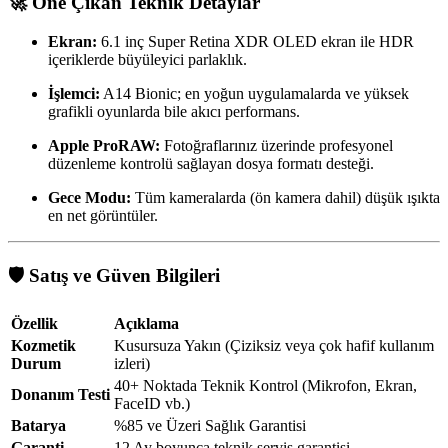
🚀 Öne Çıkan Teknik Detaylar
Ekran:
6.1 inç Super Retina XDR OLED ekran ile HDR
içeriklerde büyüleyici parlaklık.
İşlemci:
A14 Bionic; en yoğun uygulamalarda ve yüksek
grafikli oyunlarda bile akıcı performans.
Apple ProRAW:
Fotoğraflarınız üzerinde profesyonel
düzenleme kontrolü sağlayan dosya formatı desteği.
Gece Modu:
Tüm kameralarda (ön kamera dahil) düşük ışıkta
en net görüntüler.
🛡 Satış ve Güven Bilgileri
Özellik
Açıklama
Kozmetik
Kusursuza Yakın (Çiziksiz veya çok hafif kullanım
Durum
izleri)
40+ Noktada Teknik Kontrol (Mikrofon, Ekran,
Donanım Testi
FaceID vb.)
Batarya
%85 ve Üzeri Sağlık Garantisi
Garanti
12 Ay boyunca teknik servis garantisi