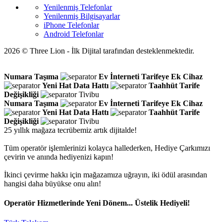
Yenilenmiş Telefonlar
Yenilenmiş Bilgisayarlar
iPhone Telefonlar
Android Telefonlar
2026 © Three Lion - İlk Dijital tarafından desteklenmektedir.
Numara Taşıma
Ev İnterneti
Tarifeye Ek Cihaz
Yeni Hat
Data Hattı
Taahhüt
Tarife
Değişikliği
Tivibu
Numara Taşıma
Ev İnterneti
Tarifeye Ek Cihaz
Yeni Hat
Data Hattı
Taahhüt
Tarife
Değişikliği
Tivibu
25 yıllık mağaza tecrübemiz artık dijitalde!
Tüm operatör işlemlerinizi kolayca hallederken, Hediye Çarkımızı
çevirin ve anında hediyenizi kapın!
İkinci çevirme hakkı için mağazamıza uğrayın, iki ödül arasından
hangisi daha büyükse onu alın!
Operatör Hizmetlerinde Yeni Dönem... Üstelik Hediyeli!