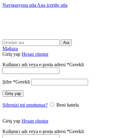
Navigasyona atla
Ana içeriğe atla
25 YILLIK TECRÜBEMİZLE SİZLERLEYİZ!!
25 YILLIK TECRÜBEMİZLE SİZLERLEYİZ!
Ara
Mağaza
Giriş yap
Hesap oluştur
Kullanıcı adı veya e-posta adresi
*
Gerekli
Şifre
*
Gerekli
Giriş yap
Şifrenizi mi unuttunuz?
Beni hatırla
Giriş yap
Hesap oluştur
Kullanıcı adı veya e-posta adresi
*
Gerekli