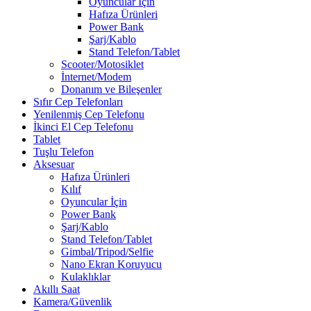
Oyuncular İçin
Hafıza Ürünleri
Power Bank
Şarj/Kablo
Stand Telefon/Tablet
Scooter/Motosiklet
İnternet/Modem
Donanım ve Bileşenler
Sıfır Cep Telefonları
Yenilenmiş Cep Telefonu
İkinci El Cep Telefonu
Tablet
Tuşlu Telefon
Aksesuar
Hafıza Ürünleri
Kılıf
Oyuncular İçin
Power Bank
Şarj/Kablo
Stand Telefon/Tablet
Gimbal/Tripod/Selfie
Nano Ekran Koruyucu
Kulaklıklar
Akıllı Saat
Kamera/Güvenlik