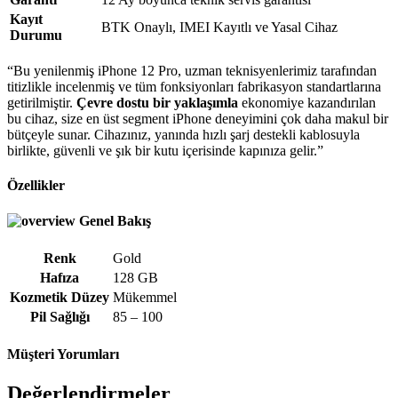
Kayıt
BTK Onaylı, IMEI Kayıtlı ve Yasal Cihaz
Durumu
“Bu yenilenmiş iPhone 12 Pro, uzman teknisyenlerimiz tarafından
titizlikle incelenmiş ve tüm fonksiyonları fabrikasyon standartlarına
getirilmiştir.
Çevre dostu bir yaklaşımla
ekonomiye kazandırılan
bu cihaz, size en üst segment iPhone deneyimini çok daha makul bir
bütçeyle sunar. Cihazınız, yanında hızlı şarj destekli kablosuyla
birlikte, güvenli ve şık bir kutu içerisinde kapınıza gelir.”
Özellikler
Genel Bakış
Renk
Gold
Hafıza
128 GB
Kozmetik Düzey
Mükemmel
Pil Sağlığı
85 – 100
Müşteri Yorumları
Değerlendirmeler