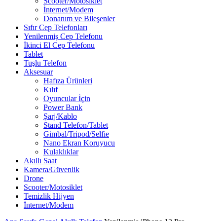
Scooter/Motosiklet
İnternet/Modem
Donanım ve Bileşenler
Sıfır Cep Telefonları
Yenilenmiş Cep Telefonu
İkinci El Cep Telefonu
Tablet
Tuşlu Telefon
Aksesuar
Hafıza Ürünleri
Kılıf
Oyuncular İçin
Power Bank
Şarj/Kablo
Stand Telefon/Tablet
Gimbal/Tripod/Selfie
Nano Ekran Koruyucu
Kulaklıklar
Akıllı Saat
Kamera/Güvenlik
Drone
Scooter/Motosiklet
Temizlik Hijyen
İnternet/Modem