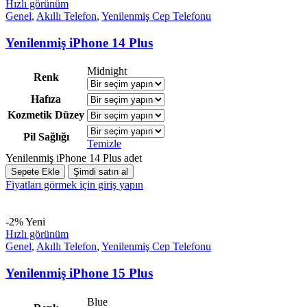
Hızlı görünüm
Genel
,
Akıllı Telefon
,
Yenilenmiş Cep Telefonu
Yenilenmiş iPhone 14 Plus
Midnight
Renk
Hafıza
Kozmetik Düzey
Pil Sağlığı
Temizle
Yenilenmiş iPhone 14 Plus adet
Sepete Ekle
Şimdi satın al
Fiyatları görmek için giriş yapın
-2%
Yeni
Hızlı görünüm
Genel
,
Akıllı Telefon
,
Yenilenmiş Cep Telefonu
Yenilenmiş iPhone 15 Plus
Blue