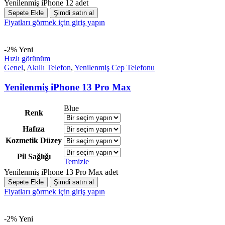
Yenilenmiş iPhone 12 adet
Sepete Ekle
Şimdi satın al
Fiyatları görmek için giriş yapın
-2%
Yeni
Hızlı görünüm
Genel
,
Akıllı Telefon
,
Yenilenmiş Cep Telefonu
Yenilenmiş iPhone 13 Pro Max
Blue
Renk
Hafıza
Kozmetik Düzey
Pil Sağlığı
Temizle
Yenilenmiş iPhone 13 Pro Max adet
Sepete Ekle
Şimdi satın al
Fiyatları görmek için giriş yapın
-2%
Yeni