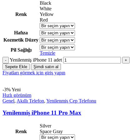
Black
White
Renk
Yellow
Red
Hafıza
Kozmetik Düzey
Pil Sağlığı
Temizle
Yenilenmiş iPhone 11 adet
Sepete Ekle
Şimdi satın al
Fiyatları görmek için giriş yapın
-3%
Yeni
Hızlı görünüm
Genel
,
Akıllı Telefon
,
Yenilenmiş Cep Telefonu
Yenilenmiş iPhone 11 Pro Max
Silver
Renk
Space Gray