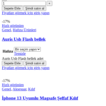
Sepete Ekle
Şimdi satın al
Fiyatları görmek için giriş yapın
-17%
Hızlı görünüm
Genel
,
Hafıza Ürünleri
Auris Usb Flash bellek
Hafıza
Temizle
Auris Usb Flash bellek adet
Sepete Ekle
Şimdi satın al
Fiyatları görmek için giriş yapın
-17%
Hızlı görünüm
Genel
,
Aksesuar
,
Kılıf
İphone 13 Uyumlu Magsafe Şeffaf Kılıf