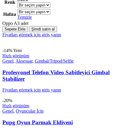
Renk
Hafıza
Temizle
Oppo A3 adet
Sepete Ekle
Şimdi satın al
Fiyatları görmek için giriş yapın
-14%
Yeni
Hızlı görünüm
Genel
,
Aksesuar
,
Gimbal/Tripod/Selfie
Profesyonel Telefon Video Sabitleyici Gimbal
Stabilizer
Fiyatları görmek için giriş yapın
-20%
Hızlı görünüm
Genel
,
Oyuncular İçin
Pupg Oyun Parmak Eldiveni