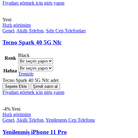
Fiyatları görmek için giriş yapın
Yeni
Hızlı görünüm
Genel
,
Akıllı Telefon
,
Sıfır Cep Telefonları
Tecno Spark 40 5G Nfc
Black
Renk
Hafıza
Temizle
Tecno Spark 40 5G Nfc adet
Sepete Ekle
Şimdi satın al
Fiyatları görmek için giriş yapın
-4%
Yeni
Hızlı görünüm
Genel
,
Akıllı Telefon
,
Yenilenmiş Cep Telefonu
Yenilenmiş iPhone 11 Pro