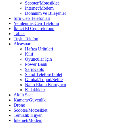
Scooter/Motosiklet
İnternet/Modem
Donanım ve Bileşenler
Sıfır Cep Telefonları
Yenilenmiş Cep Telefonu
İkinci El Cep Telefonu
Tablet
Tuşlu Telefon
Aksesuar
Hafıza Ürünleri
Kılıf
Oyuncular İçin
Power Bank
Şarj/Kablo
Stand Telefon/Tablet
Gimbal/Tripod/Selfie
Nano Ekran Koruyucu
Kulaklıklar
Akıllı Saat
Kamera/Güvenlik
Drone
Scooter/Motosiklet
Temizlik Hijyen
İnternet/Modem