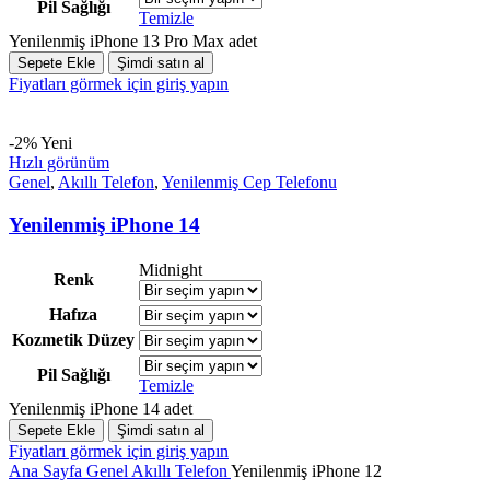
Pil Sağlığı
Temizle
Yenilenmiş iPhone 13 Pro Max adet
Sepete Ekle
Şimdi satın al
Fiyatları görmek için giriş yapın
-2%
Yeni
Hızlı görünüm
Genel
,
Akıllı Telefon
,
Yenilenmiş Cep Telefonu
Yenilenmiş iPhone 14
Midnight
Renk
Hafıza
Kozmetik Düzey
Pil Sağlığı
Temizle
Yenilenmiş iPhone 14 adet
Sepete Ekle
Şimdi satın al
Fiyatları görmek için giriş yapın
Ana Sayfa
Genel
Akıllı Telefon
Yenilenmiş iPhone 12