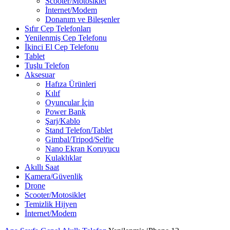
Scooter/Motosiklet
İnternet/Modem
Donanım ve Bileşenler
Sıfır Cep Telefonları
Yenilenmiş Cep Telefonu
İkinci El Cep Telefonu
Tablet
Tuşlu Telefon
Aksesuar
Hafıza Ürünleri
Kılıf
Oyuncular İçin
Power Bank
Şarj/Kablo
Stand Telefon/Tablet
Gimbal/Tripod/Selfie
Nano Ekran Koruyucu
Kulaklıklar
Akıllı Saat
Kamera/Güvenlik
Drone
Scooter/Motosiklet
Temizlik Hijyen
İnternet/Modem