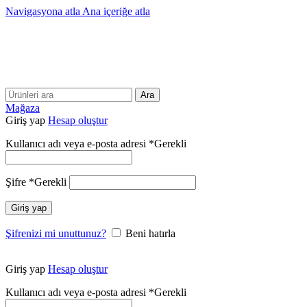
Navigasyona atla
Ana içeriğe atla
25 YILLIK TECRÜBEMİZLE SİZLERLEYİZ!!
25 YILLIK TECRÜBEMİZLE SİZLERLEYİZ!
Ara
Mağaza
Giriş yap
Hesap oluştur
Kullanıcı adı veya e-posta adresi
*
Gerekli
Şifre
*
Gerekli
Giriş yap
Şifrenizi mi unuttunuz?
Beni hatırla
Giriş yap
Hesap oluştur
Kullanıcı adı veya e-posta adresi
*
Gerekli