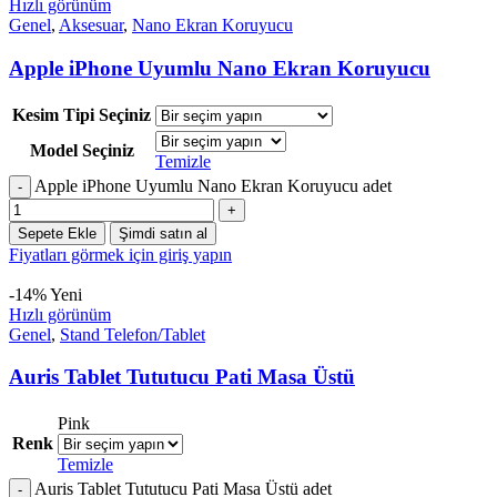
Hızlı görünüm
Genel
,
Aksesuar
,
Nano Ekran Koruyucu
Apple iPhone Uyumlu Nano Ekran Koruyucu
Kesim Tipi Seçiniz
Model Seçiniz
Temizle
Apple iPhone Uyumlu Nano Ekran Koruyucu adet
Sepete Ekle
Şimdi satın al
Fiyatları görmek için giriş yapın
-14%
Yeni
Hızlı görünüm
Genel
,
Stand Telefon/Tablet
Auris Tablet Tututucu Pati Masa Üstü
Pink
Renk
Temizle
Auris Tablet Tututucu Pati Masa Üstü adet