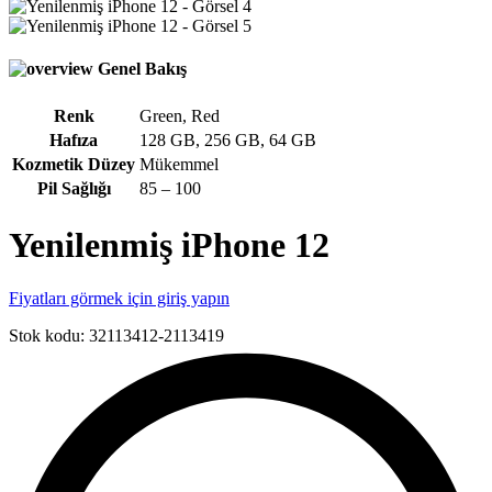
Genel Bakış
Renk
Green
,
Red
Hafıza
128 GB
,
256 GB
,
64 GB
Kozmetik Düzey
Mükemmel
Pil Sağlığı
85 – 100
Yenilenmiş iPhone 12
Fiyatları görmek için giriş yapın
Stok kodu:
32113412-2113419