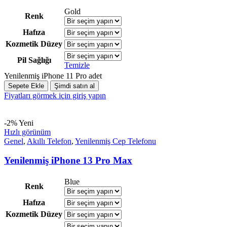
Gold
Renk
Hafıza
Kozmetik Düzey
Pil Sağlığı
Temizle
Yenilenmiş iPhone 11 Pro adet
Sepete Ekle
Şimdi satın al
Fiyatları görmek için giriş yapın
-2%
Yeni
Hızlı görünüm
Genel
,
Akıllı Telefon
,
Yenilenmiş Cep Telefonu
Yenilenmiş iPhone 13 Pro Max
Blue
Renk
Hafıza
Kozmetik Düzey