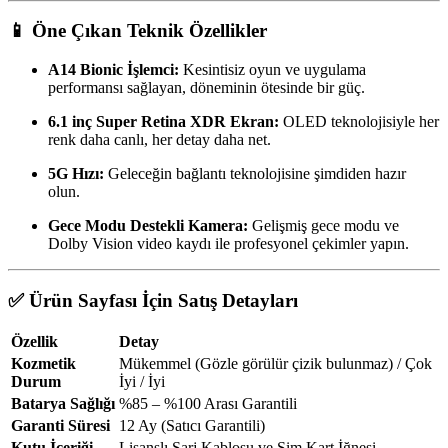
📱 Öne Çıkan Teknik Özellikler
A14 Bionic İşlemci:
Kesintisiz oyun ve uygulama
performansı sağlayan, döneminin ötesinde bir güç.
6.1 inç Super Retina XDR Ekran:
OLED teknolojisiyle her
renk daha canlı, her detay daha net.
5G Hızı:
Geleceğin bağlantı teknolojisine şimdiden hazır
olun.
Gece Modu Destekli Kamera:
Gelişmiş gece modu ve
Dolby Vision video kaydı ile profesyonel çekimler yapın.
✅ Ürün Sayfası İçin Satış Detayları
Özellik
Detay
Kozmetik
Mükemmel (Gözle görülür çizik bulunmaz) / Çok
Durum
İyi / İyi
Batarya Sağlığı
%85 – %100 Arası Garantili
Garanti Süresi
12 Ay (Satıcı Garantili)
Kutu İçeriği
Lisanslı Şarj Kablosu ve Sim Kart İğnesi