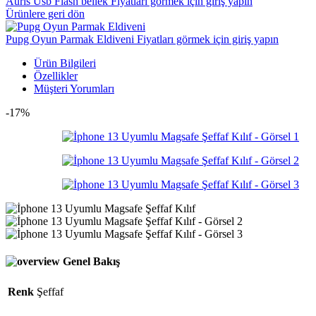
Auris Usb Flash bellek
Fiyatları görmek için giriş yapın
Ürünlere geri dön
Pupg Oyun Parmak Eldiveni
Fiyatları görmek için giriş yapın
Ürün Bilgileri
Özellikler
Müşteri Yorumları
-17%
Genel Bakış
Renk
Şeffaf