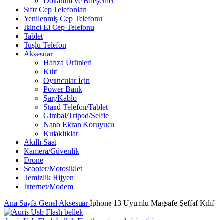
Donanım ve Bileşenler
Sıfır Cep Telefonları
Yenilenmiş Cep Telefonu
İkinci El Cep Telefonu
Tablet
Tuşlu Telefon
Aksesuar
Hafıza Ürünleri
Kılıf
Oyuncular İçin
Power Bank
Şarj/Kablo
Stand Telefon/Tablet
Gimbal/Tripod/Selfie
Nano Ekran Koruyucu
Kulaklıklar
Akıllı Saat
Kamera/Güvenlik
Drone
Scooter/Motosiklet
Temizlik Hijyen
İnternet/Modem
Ana Sayfa
Genel
Aksesuar
İphone 13 Uyumlu Magsafe Şeffaf Kılıf