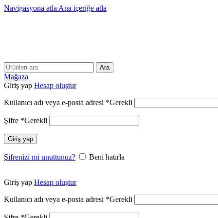
Navigasyona atla
Ana içeriğe atla
Ara
Mağaza
Giriş yap
Hesap oluştur
Kullanıcı adı veya e-posta adresi
*
Gerekli
Şifre
*
Gerekli
Giriş yap
Şifrenizi mi unuttunuz?
Beni hatırla
Giriş yap
Hesap oluştur
Kullanıcı adı veya e-posta adresi
*
Gerekli
Şifre
*
Gerekli