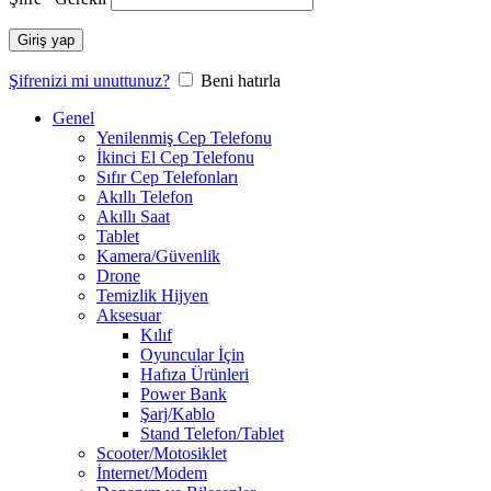
Giriş yap
Şifrenizi mi unuttunuz?
Beni hatırla
Genel
Yenilenmiş Cep Telefonu
İkinci El Cep Telefonu
Sıfır Cep Telefonları
Akıllı Telefon
Akıllı Saat
Tablet
Kamera/Güvenlik
Drone
Temizlik Hijyen
Aksesuar
Kılıf
Oyuncular İçin
Hafıza Ürünleri
Power Bank
Şarj/Kablo
Stand Telefon/Tablet
Scooter/Motosiklet
İnternet/Modem