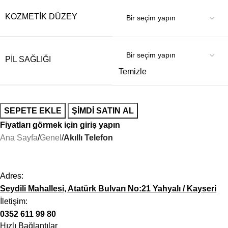
KOZMETIK DÜZEY
PIL SAĞLIĞI
Temizle
SEPETE EKLE
ŞIMDI SATIN AL
Fiyatları görmek için giriş yapın
Ana Sayfa
Genel
Akıllı Telefon
Adres:
Seydili Mahallesi, Atatürk Bulvarı No:21 Yahyalı / Kayseri
İletişim:
0352 611 99 80
Hızlı Bağlantılar