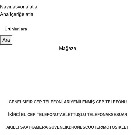
25 YILLIK TECRÜBEMİZLE SİZLERLEYİZ!!
Navigasyona atla
25 YILLIK TECRÜBEMİZLE SİZLERLEYİZ!
Ana içeriğe atla
Ara
Mağaza
GENEL
SIFIR CEP TELEFONLARI
YENILENMIŞ CEP TELEFONU
İKINCI EL CEP TELEFONU
TABLET
TUŞLU TELEFON
AKSESUAR
AKILLI SAAT
KAMERA/GÜVENLIK
DRONE
SCOOTER/MOTOSIKLET