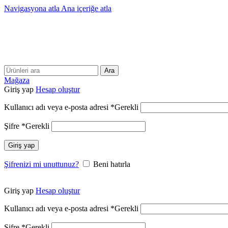
Navigasyona atla
Ana içeriğe atla
Ara
Mağaza
Giriş yap
Hesap oluştur
Kullanıcı adı veya e-posta adresi
*
Gerekli
Şifre
*
Gerekli
Giriş yap
Şifrenizi mi unuttunuz?
Beni hatırla
Giriş yap
Hesap oluştur
Kullanıcı adı veya e-posta adresi
*
Gerekli
Şifre
*
Gerekli