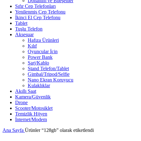
Donanım ve Bileşenler
Sıfır Cep Telefonları
Yenilenmiş Cep Telefonu
İkinci El Cep Telefonu
Tablet
Tuşlu Telefon
Aksesuar
Hafıza Ürünleri
Kılıf
Oyuncular İçin
Power Bank
Şarj/Kablo
Stand Telefon/Tablet
Gimbal/Tripod/Selfie
Nano Ekran Koruyucu
Kulaklıklar
Akıllı Saat
Kamera/Güvenlik
Drone
Scooter/Motosiklet
Temizlik Hijyen
İnternet/Modem
Ana Sayfa
Ürünler “128gb” olarak etiketlendi