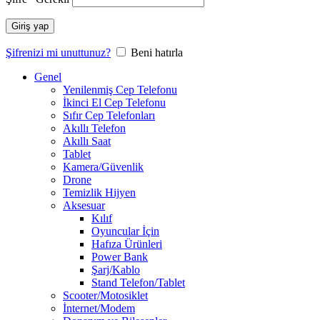
Giriş yap
Şifrenizi mi unuttunuz?
Beni hatırla
Genel
Yenilenmiş Cep Telefonu
İkinci El Cep Telefonu
Sıfır Cep Telefonları
Akıllı Telefon
Akıllı Saat
Tablet
Kamera/Güvenlik
Drone
Temizlik Hijyen
Aksesuar
Kılıf
Oyuncular İçin
Hafıza Ürünleri
Power Bank
Şarj/Kablo
Stand Telefon/Tablet
Scooter/Motosiklet
İnternet/Modem