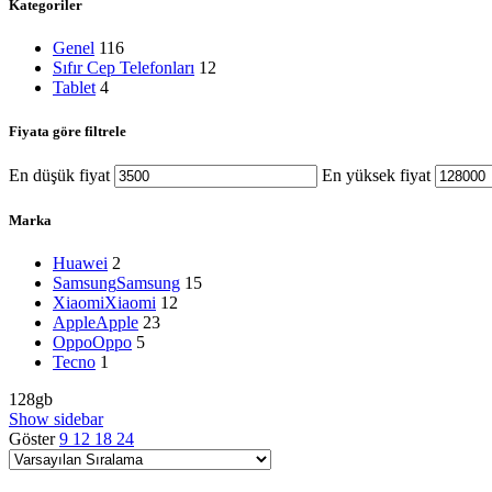
Kategoriler
Genel
116
Sıfır Cep Telefonları
12
Tablet
4
Fiyata göre filtrele
En düşük fiyat
En yüksek fiyat
Marka
Huawei
2
Samsung
Samsung
15
Xiaomi
Xiaomi
12
Apple
Apple
23
Oppo
Oppo
5
Tecno
1
128gb
Show sidebar
Göster
9
12
18
24