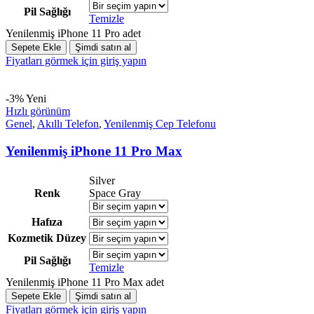
Pil Sağlığı
Temizle
Yenilenmiş iPhone 11 Pro adet
Sepete Ekle
Şimdi satın al
Fiyatları görmek için giriş yapın
-3%
Yeni
Hızlı görünüm
Genel
,
Akıllı Telefon
,
Yenilenmiş Cep Telefonu
Yenilenmiş iPhone 11 Pro Max
Silver
Renk
Space Gray
Hafıza
Kozmetik Düzey
Pil Sağlığı
Temizle
Yenilenmiş iPhone 11 Pro Max adet
Sepete Ekle
Şimdi satın al
Fiyatları görmek için giriş yapın