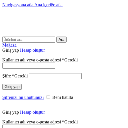
Navigasyona atla
Ana içeriğe atla
25 YILLIK TECRÜBEMİZLE SİZLERLEYİZ!!
25 YILLIK TECRÜBEMİZLE SİZLERLEYİZ!
Ara
Mağaza
Giriş yap
Hesap oluştur
Kullanıcı adı veya e-posta adresi
*
Gerekli
Şifre
*
Gerekli
Giriş yap
Şifrenizi mi unuttunuz?
Beni hatırla
Giriş yap
Hesap oluştur
Kullanıcı adı veya e-posta adresi
*
Gerekli