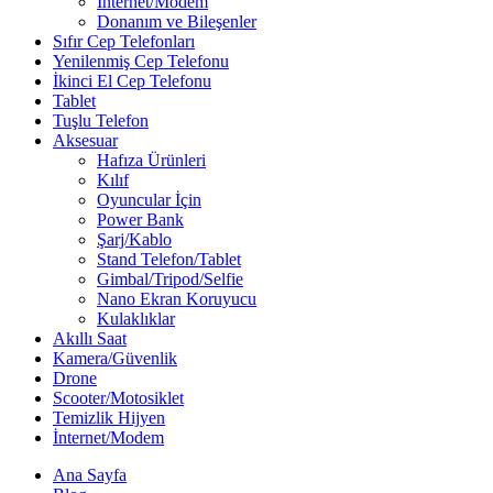
İnternet/Modem
Donanım ve Bileşenler
Sıfır Cep Telefonları
Yenilenmiş Cep Telefonu
İkinci El Cep Telefonu
Tablet
Tuşlu Telefon
Aksesuar
Hafıza Ürünleri
Kılıf
Oyuncular İçin
Power Bank
Şarj/Kablo
Stand Telefon/Tablet
Gimbal/Tripod/Selfie
Nano Ekran Koruyucu
Kulaklıklar
Akıllı Saat
Kamera/Güvenlik
Drone
Scooter/Motosiklet
Temizlik Hijyen
İnternet/Modem
Ana Sayfa