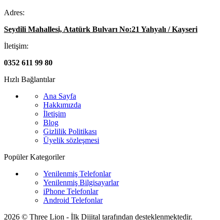
Adres:
Seydili Mahallesi, Atatürk Bulvarı No:21 Yahyalı / Kayseri
İletişim:
0352 611 99 80
Hızlı Bağlantılar
Ana Sayfa
Hakkımızda
İletişim
Blog
Gizlilik Politikası
Üyelik sözleşmesi
Popüler Kategoriler
Yenilenmiş Telefonlar
Yenilenmiş Bilgisayarlar
iPhone Telefonlar
Android Telefonlar
2026 © Three Lion - İlk Dijital tarafından desteklenmektedir.