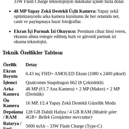
33W Flash Charge teknolojisiyle dakikalar içinde hızla dolar.
48 MP Yapay Zekâ Destekli Üçlü Kamera:
Yapay zekâ
optimizasyonlu arka kamera kurulumu ile her ortamda net,
canlı ve paylaşmaya hazır fotoğraflar.
Ekran İçi Parmak İzi Okuyucu:
Premium cihaz hissi veren,
ekranın altına entegre edilmiş hızlı ve güvenli parmak izi
okuma teknolojisi.
Teknik Özellikler Tablosu
Özellik
Detay
Ekran
6.43 inç FHD+ AMOLED Ekran (1080 x 2400 piksel)
Boyutu
İşlemci
Qualcomm Snapdragon 662 (8 Çekirdekli)
Arka
48 MP (f/1.7 Ana Kamera) + 2 MP (Makro) + 2 MP
Kamera
(Derinlik)
Ön
16 MP, f/2.4 Yapay Zekâ Destekli Güzellik Modu
Kamera
Depolama
128 GB Dahili Hafıza / 4 GB RAM
(Modele göre
/ RAM
4GB+ Bellek Genişletme mevcuttur)
Batarya /
5000 mAh – 33W Flash Charge (Type-C)
Şarj