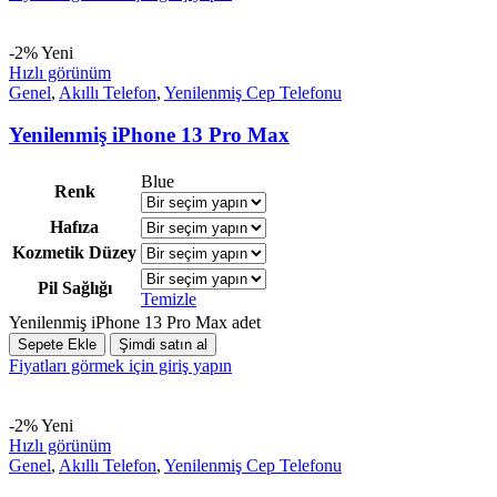
-2%
Yeni
Hızlı görünüm
Genel
,
Akıllı Telefon
,
Yenilenmiş Cep Telefonu
Yenilenmiş iPhone 13 Pro Max
Blue
Renk
Hafıza
Kozmetik Düzey
Pil Sağlığı
Temizle
Yenilenmiş iPhone 13 Pro Max adet
Sepete Ekle
Şimdi satın al
Fiyatları görmek için giriş yapın
-2%
Yeni
Hızlı görünüm
Genel
,
Akıllı Telefon
,
Yenilenmiş Cep Telefonu