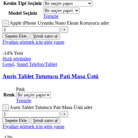
Kesim Tipi Seçiniz
Model Seçiniz
Temizle
Apple iPhone Uyumlu Nano Ekran Koruyucu adet
Sepete Ekle
Şimdi satın al
Fiyatları görmek için giriş yapın
-14%
Yeni
Hızlı görünüm
Genel
,
Stand Telefon/Tablet
Auris Tablet Tututucu Pati Masa Üstü
Pink
Renk
Temizle
Auris Tablet Tututucu Pati Masa Üstü adet
Sepete Ekle
Şimdi satın al
Fiyatları görmek için giriş yapın
-17%