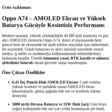
Ürün Açıklaması
Oppo A74 – AMOLED Ekran ve Yüksek
Batarya Gücüyle Kesintisiz Performans
Modern tasarımı, yüksek çözünürlüklü 48 MP üçlü kamerası ve göz
alıcı AMOLED ekranıyla Oppo A74, ikinci el piyasasında hem
güncel hem de ekonomik bir akıllı telefon arayanlar için mükemmel
bir seçenektir. Güçlü bataryası ve akıcı arayüzü sayesinde sosyal
medya, iş takibi ve multimedya kullanımlarında beklentilerinizi
fazlasıyla karşılar. Üstelik
tamamen yasal, BTK kayıtlı ve adınıza/
şirketinize faturalı
olarak güvenle satışa sunulmuştur.
Öne Çıkan Özellikler
6.43 İnç Punch-Hole AMOLED Ekran:
Canlı renkler,
yüksek kontrast ve parlaklık sunan AMOLED ekran
teknolojisiyle, güneş ışığında bile net ve konforlu izleme
deneyimi.
5000 mAh Devasa Batarya ve 33W Hızlı Şarj:
Gün boyu
yoğun kullanımda bile sizi yarı yolda bırakmayan pil ömrü,