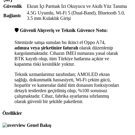
Güvenlik
Ekran İçi Parmak İzi Okuyucu ve Akıllı Yüz Tanıma
4.5G Uyumlu, Wi-Fi 5 (Dual-Band), Bluetooth 5.0,
Bağlantı
3.5 mm Kulaklık Girişi
🛡️ Güvenli Alışveriş ve Teknik Güvence Notu:
Sitemizde satışa sunulan bu ikinci el Oppo A74,
adınıza veya şirketinize faturalı
olarak düzenlenip
kargolanmaktadır. Cihazın IMEI numarası yasal olarak
BTK kayıtlı olup, tüm Türkiye hatlarına açıktır ve
kapanma riski kesinlikle yoktur.
Teknik uzmanlarımız tarafından; AMOLED ekran
sağlığı, dokunmatik hassasiyeti, Wi-Fi çekim gücü,
hoparlör ve kameralar dahil tüm donanım fonksiyonları
detaylı testlerden geçirilmiş olup, %100 sorunsuz
çalışmaktadır. Cihaz, fabrika ayarlarına sıfırlanmış
olarak güvenli bir şekilde paketlenir.
Özellikler
Genel Bakış