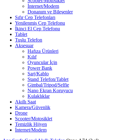
Scooter/Motosiklet
İnternet/Modem
Donanım ve Bileşenler
Sıfır Cep Telefonları
Yenilenmiş Cep Telefonu
İkinci El Cep Telefonu
Tablet
Tuşlu Telefon
Aksesuar
Hafıza Ürünleri
Kılıf
Oyuncular İçin
Power Bank
Şarj/Kablo
Stand Telefon/Tablet
Gimbal/Tripod/Selfie
Nano Ekran Koruyucu
Kulaklıklar
Akıllı Saat
Kamera/Güvenlik
Drone
Scooter/Motosiklet
Temizlik Hijyen
İnternet/Modem