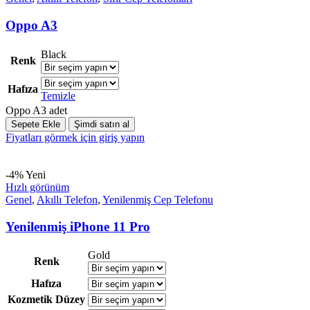
Oppo A3
Black
Renk
Hafıza
Temizle
Oppo A3 adet
Sepete Ekle
Şimdi satın al
Fiyatları görmek için giriş yapın
-4%
Yeni
Hızlı görünüm
Genel
,
Akıllı Telefon
,
Yenilenmiş Cep Telefonu
Yenilenmiş iPhone 11 Pro
Gold
Renk
Hafıza
Kozmetik Düzey