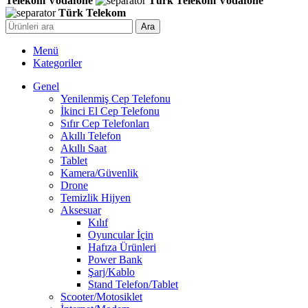
Telekom
Vodafone
Türk Telekom
Vodafone
Türk Telekom
Ara
Menü
Kategoriler
Genel
Yenilenmiş Cep Telefonu
İkinci El Cep Telefonu
Sıfır Cep Telefonları
Akıllı Telefon
Akıllı Saat
Tablet
Kamera/Güvenlik
Drone
Temizlik Hijyen
Aksesuar
Kılıf
Oyuncular İçin
Hafıza Ürünleri
Power Bank
Şarj/Kablo
Stand Telefon/Tablet
Scooter/Motosiklet