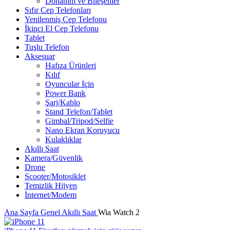
Donanım ve Bileşenler
Sıfır Cep Telefonları
Yenilenmiş Cep Telefonu
İkinci El Cep Telefonu
Tablet
Tuşlu Telefon
Aksesuar
Hafıza Ürünleri
Kılıf
Oyuncular İçin
Power Bank
Şarj/Kablo
Stand Telefon/Tablet
Gimbal/Tripod/Selfie
Nano Ekran Koruyucu
Kulaklıklar
Akıllı Saat
Kamera/Güvenlik
Drone
Scooter/Motosiklet
Temizlik Hijyen
İnternet/Modem
Ana Sayfa
Genel
Akıllı Saat
Wia Watch 2