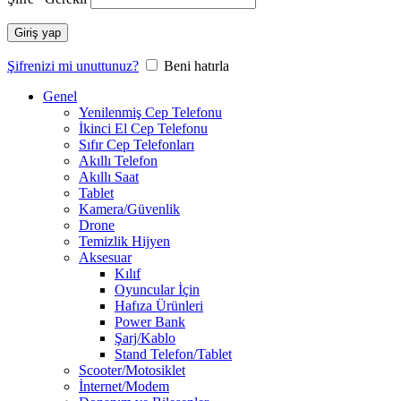
Giriş yap
Şifrenizi mi unuttunuz?
Beni hatırla
Genel
Yenilenmiş Cep Telefonu
İkinci El Cep Telefonu
Sıfır Cep Telefonları
Akıllı Telefon
Akıllı Saat
Tablet
Kamera/Güvenlik
Drone
Temizlik Hijyen
Aksesuar
Kılıf
Oyuncular İçin
Hafıza Ürünleri
Power Bank
Şarj/Kablo
Stand Telefon/Tablet
Scooter/Motosiklet
İnternet/Modem