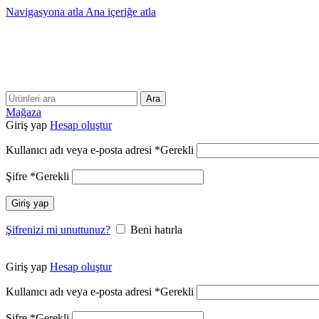
Navigasyona atla
Ana içeriğe atla
Ara
Mağaza
Giriş yap
Hesap oluştur
Kullanıcı adı veya e-posta adresi
*
Gerekli
Şifre
*
Gerekli
Giriş yap
Şifrenizi mi unuttunuz?
Beni hatırla
Giriş yap
Hesap oluştur
Kullanıcı adı veya e-posta adresi
*
Gerekli
Şifre
*
Gerekli