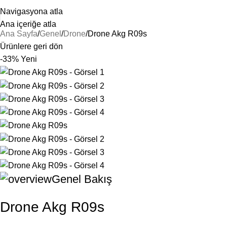
25 YILLIK TECRÜBEMİZLE SİZLERLEYİZ!
Navigasyona atla
Ana içeriğe atla
Ana Sayfa
Genel
Drone
Drone Akg R09s
Ürünlere geri dön
-33%
Yeni
Genel Bakış
Drone Akg R09s