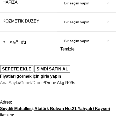
HAFIZA
KOZMETIK DÜZEY
PIL SAĞLIĞI
Temizle
SEPETE EKLE
ŞIMDI SATIN AL
Fiyatları görmek için giriş yapın
Ana Sayfa
Genel
Drone
Drone Akg R09s
Adres:
Seydili Mahallesi, Atatürk Bulvarı No:21 Yahyalı / Kayseri
İletişim: