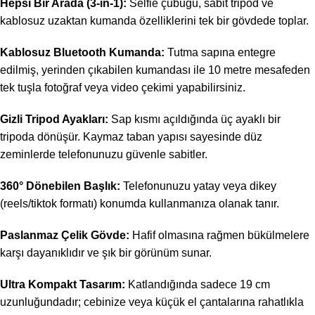
Hepsi Bir Arada (3-in-1):
Selfie çubuğu, sabit tripod ve
kablosuz uzaktan kumanda özelliklerini tek bir gövdede toplar.
Kablosuz Bluetooth Kumanda:
Tutma sapına entegre
edilmiş, yerinden çıkabilen kumandası ile 10 metre mesafeden
tek tuşla fotoğraf veya video çekimi yapabilirsiniz.
Gizli Tripod Ayakları:
Sap kısmı açıldığında üç ayaklı bir
tripoda dönüşür. Kaymaz taban yapısı sayesinde düz
zeminlerde telefonunuzu güvenle sabitler.
360° Dönebilen Başlık:
Telefonunuzu yatay veya dikey
(reels/tiktok formatı) konumda kullanmanıza olanak tanır.
Paslanmaz Çelik Gövde:
Hafif olmasına rağmen bükülmelere
karşı dayanıklıdır ve şık bir görünüm sunar.
Ultra Kompakt Tasarım:
Katlandığında sadece 19 cm
uzunluğundadır; cebinize veya küçük el çantalarına rahatlıkla