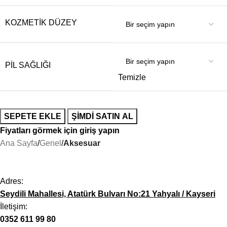
KOZMETIK DÜZEY
PIL SAĞLIĞI
Temizle
SEPETE EKLE
ŞIMDI SATIN AL
Fiyatları görmek için giriş yapın
Ana Sayfa
Genel
Aksesuar
Adres:
Seydili Mahallesi, Atatürk Bulvarı No:21 Yahyalı / Kayseri
İletişim:
0352 611 99 80