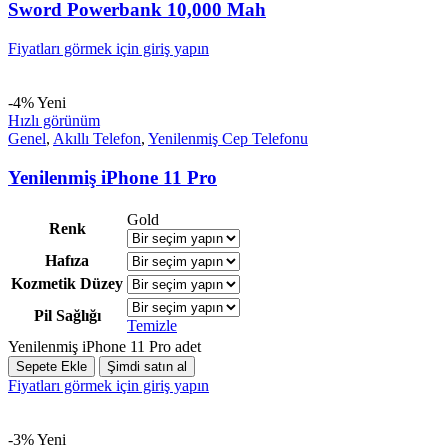
Sword Powerbank 10,000 Mah
Fiyatları görmek için giriş yapın
-4%
Yeni
Hızlı görünüm
Genel
,
Akıllı Telefon
,
Yenilenmiş Cep Telefonu
Yenilenmiş iPhone 11 Pro
Gold
Renk
Hafıza
Kozmetik Düzey
Pil Sağlığı
Temizle
Yenilenmiş iPhone 11 Pro adet
Sepete Ekle
Şimdi satın al
Fiyatları görmek için giriş yapın
-3%
Yeni