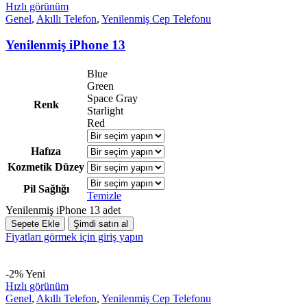
Hızlı görünüm
Genel
,
Akıllı Telefon
,
Yenilenmiş Cep Telefonu
Yenilenmiş iPhone 13
Blue
Green
Space Gray
Renk
Starlight
Red
Hafıza
Kozmetik Düzey
Pil Sağlığı
Temizle
Yenilenmiş iPhone 13 adet
Sepete Ekle
Şimdi satın al
Fiyatları görmek için giriş yapın
-2%
Yeni
Hızlı görünüm
Genel
,
Akıllı Telefon
,
Yenilenmiş Cep Telefonu