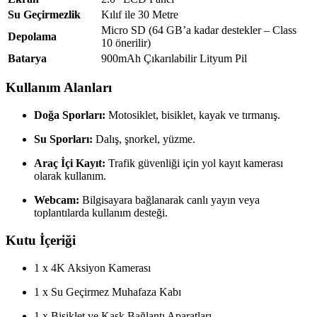
Su Geçirmezlik
Kılıf ile 30 Metre
Micro SD (64 GB’a kadar destekler – Class
Depolama
10 önerilir)
Batarya
900mAh Çıkarılabilir Lityum Pil
Kullanım Alanları
Doğa Sporları:
Motosiklet, bisiklet, kayak ve tırmanış.
Su Sporları:
Dalış, şnorkel, yüzme.
Araç İçi Kayıt:
Trafik güvenliği için yol kayıt kamerası
olarak kullanım.
Webcam:
Bilgisayara bağlanarak canlı yayın veya
toplantılarda kullanım desteği.
Kutu İçeriği
1 x 4K Aksiyon Kamerası
1 x Su Geçirmez Muhafaza Kabı
1 x Bisiklet ve Kask Bağlantı Aparatları