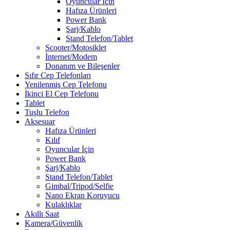
Oyuncular İçin
Hafıza Ürünleri
Power Bank
Şarj/Kablo
Stand Telefon/Tablet
Scooter/Motosiklet
İnternet/Modem
Donanım ve Bileşenler
Sıfır Cep Telefonları
Yenilenmiş Cep Telefonu
İkinci El Cep Telefonu
Tablet
Tuşlu Telefon
Aksesuar
Hafıza Ürünleri
Kılıf
Oyuncular İçin
Power Bank
Şarj/Kablo
Stand Telefon/Tablet
Gimbal/Tripod/Selfie
Nano Ekran Koruyucu
Kulaklıklar
Akıllı Saat
Kamera/Güvenlik