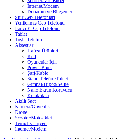
Scooter/Motosiklet
İnternet/Modem
Donanım ve Bileşenler
Sıfır Cep Telefonları
Yenilenmiş Cep Telefonu
İkinci El Cep Telefonu
Tablet
Tuşlu Telefon
Aksesuar
Hafıza Ürünleri
Kılıf
Oyuncular İçin
Power Bank
Şarj/Kablo
Stand Telefon/Tablet
Gimbal/Tripod/Selfie
Nano Ekran Koruyucu
Kulaklıklar
Akıllı Saat
Kamera/Güvenlik
Drone
Scooter/Motosiklet
Temizlik Hijyen
İnternet/Modem