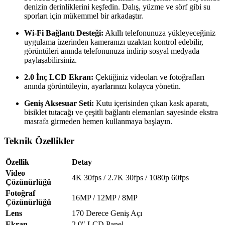
denizin derinliklerini keşfedin. Dalış, yüzme ve sörf gibi su
sporları için mükemmel bir arkadaştır.
Wi-Fi Bağlantı Desteği:
Akıllı telefonunuza yükleyeceğiniz
uygulama üzerinden kameranızı uzaktan kontrol edebilir,
görüntüleri anında telefonunuza indirip sosyal medyada
paylaşabilirsiniz.
2.0 İnç LCD Ekran:
Çektiğiniz videoları ve fotoğrafları
anında görüntüleyin, ayarlarınızı kolayca yönetin.
Geniş Aksesuar Seti:
Kutu içerisinden çıkan kask aparatı,
bisiklet tutacağı ve çeşitli bağlantı elemanları sayesinde ekstra
masrafa girmeden hemen kullanmaya başlayın.
Teknik Özellikler
Özellik
Detay
Video
4K 30fps / 2.7K 30fps / 1080p 60fps
Çözünürlüğü
Fotoğraf
16MP / 12MP / 8MP
Çözünürlüğü
Lens
170 Derece Geniş Açı
Ekran
2.0″ LCD Panel