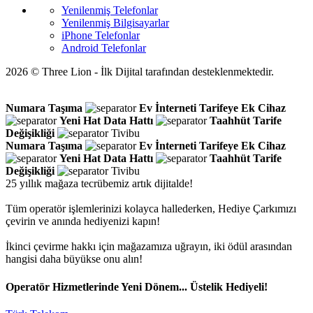
Yenilenmiş Telefonlar
Yenilenmiş Bilgisayarlar
iPhone Telefonlar
Android Telefonlar
2026 © Three Lion - İlk Dijital tarafından desteklenmektedir.
Numara Taşıma
Ev İnterneti
Tarifeye Ek Cihaz
Yeni Hat
Data Hattı
Taahhüt
Tarife
Değişikliği
Tivibu
Numara Taşıma
Ev İnterneti
Tarifeye Ek Cihaz
Yeni Hat
Data Hattı
Taahhüt
Tarife
Değişikliği
Tivibu
25 yıllık mağaza tecrübemiz artık dijitalde!
Tüm operatör işlemlerinizi kolayca hallederken, Hediye Çarkımızı
çevirin ve anında hediyenizi kapın!
İkinci çevirme hakkı için mağazamıza uğrayın, iki ödül arasından
hangisi daha büyükse onu alın!
Operatör Hizmetlerinde Yeni Dönem... Üstelik Hediyeli!