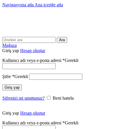
Navigasyona atla
Ana içeriğe atla
25 YILLIK TECRÜBEMİZLE SİZLERLEYİZ!!
25 YILLIK TECRÜBEMİZLE SİZLERLEYİZ!
Ara
Mağaza
Giriş yap
Hesap oluştur
Kullanıcı adı veya e-posta adresi
*
Gerekli
Şifre
*
Gerekli
Giriş yap
Şifrenizi mi unuttunuz?
Beni hatırla
Giriş yap
Hesap oluştur
Kullanıcı adı veya e-posta adresi
*
Gerekli