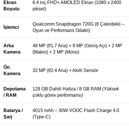
Ekran
6.4 inç FHD+ AMOLED Ekran (1080 x 2400
Boyutu
piksel)
Qualcomm Snapdragon 720G (8 Çekirdekli –
İşlemci
Oyun ve Performans Odaklı)
Arka
48 MP (f/1.7 Ana) + 8 MP (Geniş Açı) + 2 MP
Kamera
(Makro) + 2 MP (Mono)
Ön
32 MP (f/2.4 Ana) + Akıllı Sensör
Kamera
Depolama
128 GB Dahili Hafıza / 8 GB RAM
(Yüksek
/ RAM
çoklu görev performansı)
Batarya /
4015 mAh – 30W VOOC Flash Charge 4.0
Şarj
(Type-C)