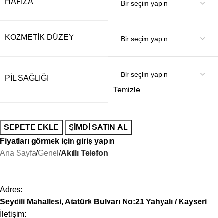
HAFIZA
KOZMETIK DÜZEY
PIL SAĞLIĞI
Temizle
SEPETE EKLE
ŞIMDI SATIN AL
Fiyatları görmek için giriş yapın
Ana Sayfa
Genel
Akıllı Telefon
Adres:
Seydili Mahallesi, Atatürk Bulvarı No:21 Yahyalı / Kayseri
İletişim: