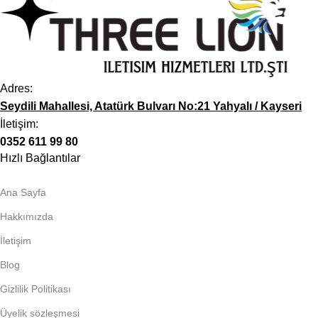
Adres:
Seydili Mahallesi, Atatürk Bulvarı No:21 Yahyalı / Kayseri
İletişim:
0352 611 99 80
Hızlı Bağlantılar
Ana Sayfa
Hakkımızda
İletişim
Blog
Gizlilik Politikası
Üyelik sözleşmesi