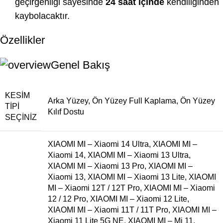
geçirgenliği sayesinde
24 saat içinde
kendiliğinden
kaybolacaktır.
Özellikler
Genel Bakış
KESIM
Arka Yüzey
,
Ön Yüzey Full Kaplama
,
Ön Yüzey
TIPI
Kılıf Dostu
SEÇINIZ
XIAOMI MI – Xiaomi 14 Ultra
,
XIAOMI MI –
Xiaomi 14
,
XIAOMI MI – Xiaomi 13 Ultra
,
XIAOMI MI – Xiaomi 13 Pro
,
XIAOMI MI –
Xiaomi 13
,
XIAOMI MI – Xiaomi 13 Lite
,
XIAOMI
MI – Xiaomi 12T / 12T Pro
,
XIAOMI MI – Xiaomi
12 / 12 Pro
,
XIAOMI MI – Xiaomi 12 Lite
,
XIAOMI MI – Xiaomi 11T / 11T Pro
,
XIAOMI MI –
Xiaomi 11 Lite 5G NE
,
XIAOMI MI – Mi 11
,