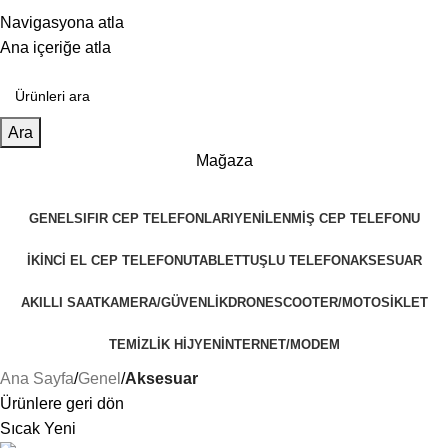
25 YILLIK TECRÜBEMİZLE SİZLERLEYİZ!!
Navigasyona atla
25 YILLIK TECRÜBEMİZLE SİZLERLEYİZ!
Ana içeriğe atla
Ara
Mağaza
GENEL
SIFIR CEP TELEFONLARI
YENILENMIŞ CEP TELEFONU
İKINCI EL CEP TELEFONU
TABLET
TUŞLU TELEFON
AKSESUAR
AKILLI SAAT
KAMERA/GÜVENLIK
DRONE
SCOOTER/MOTOSIKLET
TEMIZLIK HIJYEN
İNTERNET/MODEM
Ana Sayfa
Genel
Aksesuar
Ürünlere geri dön
Sıcak
Yeni