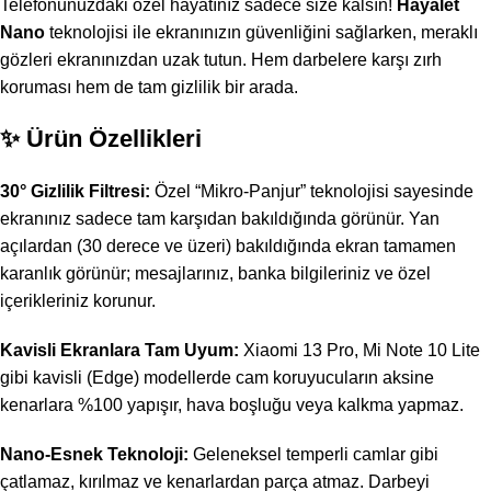
Telefonunuzdaki özel hayatınız sadece size kalsın!
Hayalet
Nano
teknolojisi ile ekranınızın güvenliğini sağlarken, meraklı
gözleri ekranınızdan uzak tutun. Hem darbelere karşı zırh
koruması hem de tam gizlilik bir arada.
✨ Ürün Özellikleri
30° Gizlilik Filtresi:
Özel “Mikro-Panjur” teknolojisi sayesinde
ekranınız sadece tam karşıdan bakıldığında görünür. Yan
açılardan (30 derece ve üzeri) bakıldığında ekran tamamen
karanlık görünür; mesajlarınız, banka bilgileriniz ve özel
içerikleriniz korunur.
Kavisli Ekranlara Tam Uyum:
Xiaomi 13 Pro, Mi Note 10 Lite
gibi kavisli (Edge) modellerde cam koruyucuların aksine
kenarlara %100 yapışır, hava boşluğu veya kalkma yapmaz.
Nano-Esnek Teknoloji:
Geleneksel temperli camlar gibi
çatlamaz, kırılmaz ve kenarlardan parça atmaz. Darbeyi