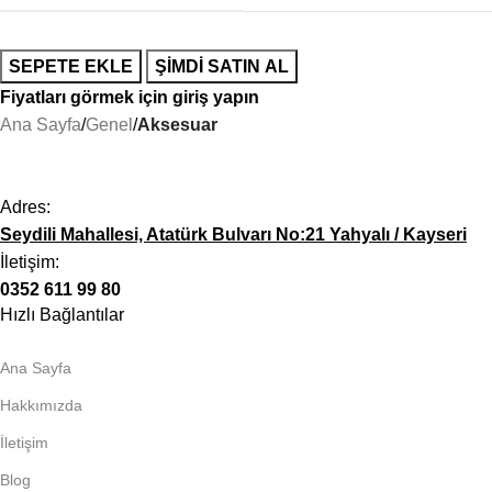
SEPETE EKLE
ŞIMDI SATIN AL
Fiyatları görmek için giriş yapın
Ana Sayfa
Genel
Aksesuar
Adres:
Seydili Mahallesi, Atatürk Bulvarı No:21 Yahyalı / Kayseri
İletişim:
0352 611 99 80
Hızlı Bağlantılar
Ana Sayfa
Hakkımızda
İletişim
Blog